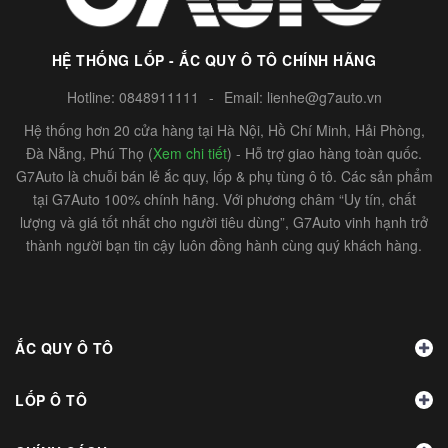
HỆ THỐNG LỐP - ẮC QUY Ô TÔ CHÍNH HÃNG
Hotline:
0848911111
-
Email:
lienhe@g7auto.vn
Hệ thống hơn 20 cửa hàng tại Hà Nội, Hồ Chí Minh, Hải Phòng,
Đà Nẵng, Phú Thọ (
Xem chi tiết
) - Hỗ trợ giao hàng toàn quốc.
G7Auto là chuỗi bán lẻ ắc quy, lốp & phụ tùng ô tô. Các sản phẩm
tại G7Auto 100% chính hãng. Với phương châm “Uy tín, chất
lượng và giá tốt nhất cho người tiêu dùng”, G7Auto vinh hạnh trở
thành người bạn tin cậy luôn đồng hành cùng quý khách hàng.
ẮC QUY Ô TÔ
LỐP Ô TÔ