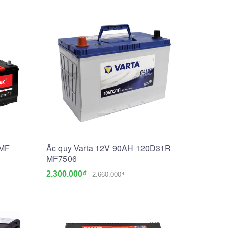
CMF
Ắc quy Varta 12V 90AH 120D31R
MF7506
2.300.000₫
2.660.000₫