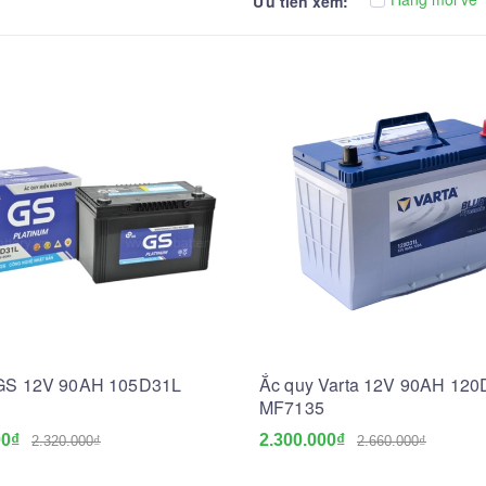
Ưu tiên xem:
 GS 12V 90AH 105D31L
Ắc quy Varta 12V 90AH 12
MF7135
00₫
2.300.000₫
2.320.000₫
2.660.000₫