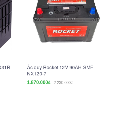
5D31R
Ắc quy Rocket 12V 90AH SMF
NX120-7
1.870.000₫
2.230.000₫