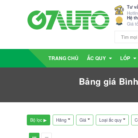
Tư v
Hotli
Hệ t
Giá t
TRANG CHỦ
ẮC QUY
LỐP
Bảng giá Bìn
Bộ lọc ▶
Hãng
Giá
Loại ắc quy
C