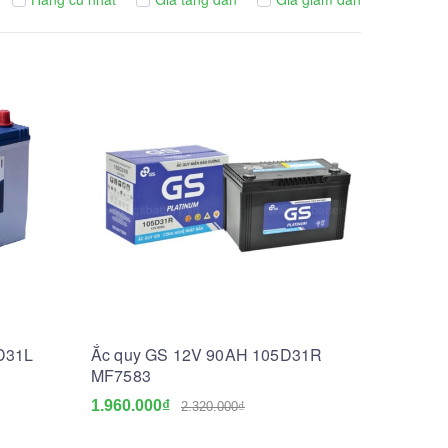
0D31L
Ắc quy GS 12V 90AH 105D31R
MF7583
1.960.000₫
2.320.000₫