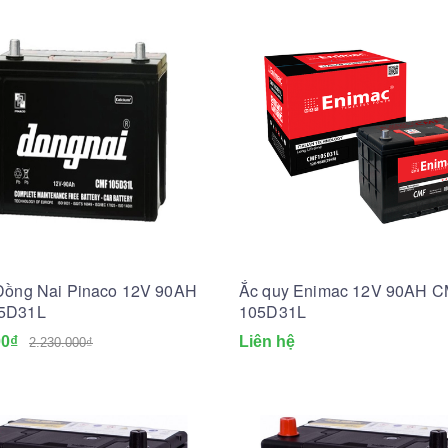
Đồng Nai Pinaco 12V 90AH
Ắc quy Enimac 12V 90AH 
5D31L
105D31L
00₫
Liên hệ
2.230.000₫