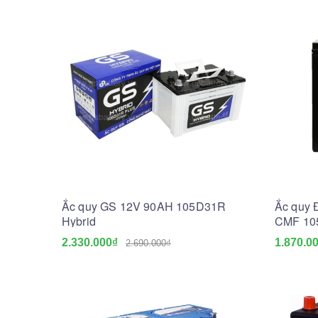
Ắc quy GS 12V 90AH 105D31R
Ắc quy 
Hybrid
CMF 10
2.330.000₫
1.870.0
2.690.000₫