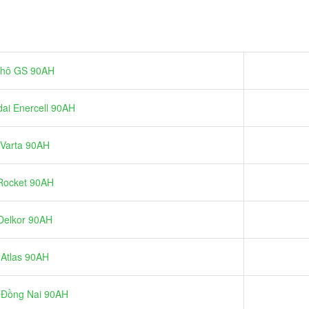
 khô GS 90AH
ai Enercell 90AH
 Varta 90AH
 Rocket 90AH
Delkor 90AH
 Atlas 90AH
ô Đồng Nai 90AH