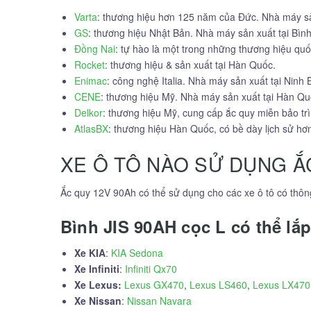
Varta
: thương hiệu hơn 125 năm của Đức. Nhà máy sả
GS
: thương hiệu Nhật Bản. Nhà máy sản xuất tại Bìn
Đồng Nai
: tự hào là một trong những thương hiệu quố
Rocket
: thương hiệu & sản xuất tại Hàn Quốc.
Enimac
: công nghệ Italia. Nhà máy sản xuất tại Ninh 
CENE
: thương hiệu Mỹ. Nhà máy sản xuất tại Hàn Qu
Delkor
: thương hiệu Mỹ, cung cấp ắc quy miễn bảo tr
AtlasBX
: thương hiệu Hàn Quốc, có bề dày lịch sử hơ
XE Ô TÔ NÀO SỬ DỤNG Ắ
Ắc quy 12V 90Ah có thể sử dụng cho các xe ô tô có thôn
Bình JIS 90AH cọc L có thể lắp
Xe KIA
:
KIA Sedona
Xe Infiniti
:
Infiniti Qx70
Xe Lexus:
Lexus GX470
,
Lexus LS460
,
Lexus LX470
Xe Nissan
:
Nissan Navara