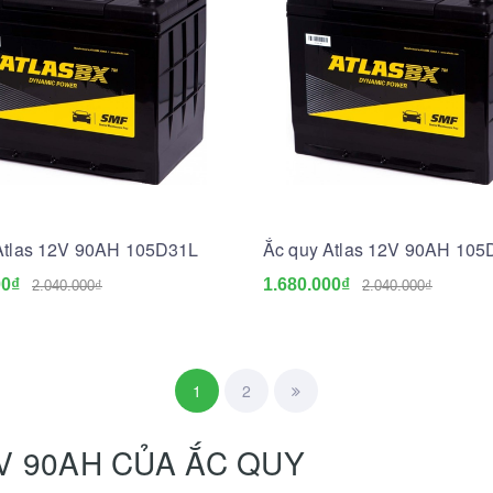
Atlas 12V 90AH 105D31L
Ắc quy Atlas 12V 90AH 10
00₫
1.680.000₫
2.040.000₫
2.040.000₫
1
2
V 90AH CỦA ẮC QUY