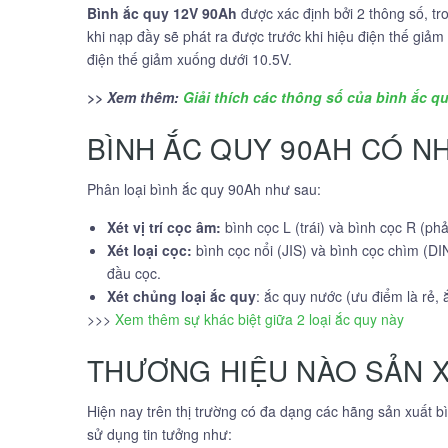
Bình ắc quy 12V 90Ah
được xác định bởi 2 thông số, tr
khi nạp đầy sẽ phát ra được trước khi hiệu điện thế giả
điện thế giảm xuống dưới 10.5V.
>> Xem thêm:
Giải thích các thông số của bình ắc q
BÌNH ẮC QUY 90AH CÓ N
Phân loại bình ắc quy 90Ah như sau:
Xét vị trí cọc âm:
bình cọc L (trái) và bình cọc R (phả
Xét loại cọc:
bình cọc nổi (JIS) và bình cọc chìm (D
đầu cọc.
Xét chủng loại ắc quy
: ắc quy nước (ưu điểm là rẻ,
>>>
Xem thêm sự khác biệt giữa 2 loại ắc quy này
THƯƠNG HIỆU NÀO SẢN X
Hiện nay trên thị trường có đa dạng các hãng sản xuất b
sử dụng tin tưởng như: