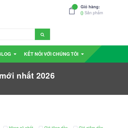
Giỏ hàng:
(
)
Sản phẩm
BLOG
KẾT NỐI VỚI CHÚNG TÔI
mới nhất 2026
Hàng cũ nhất
Giá tăng dần
Giá giảm dần