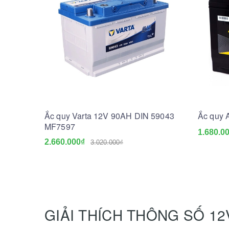
Ắc quy Varta 12V 90AH DIN 59043
Ắc quy 
MF7597
1.680.0
2.660.000₫
3.020.000₫
GIẢI THÍCH THÔNG SỐ 12