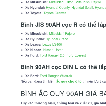
Xe Mitsubishi
:
Mitsubishi Triton
,
Mitsubishi Pajero
Xe Hyundai:
Hyundai County
,
Hyundai Solati
,
Hyunda
Xe Toyota:
Toyota Granvia
Bình JIS 90AH cọc R có thể lắp
Xe Mitsubishi
:
Mitsubishi Pajero
Xe Hyundai
:
Hyundai Grace
Xe Lexus:
Lexus LS400
Xe Nissan
:
Nissan Urvan
Xe Ford
:
Ford Ranger 2.5
,
Ford Everest
Bình 90AH cọc DIN L có thể lắ
Xe Ford
:
Ford Ranger Wildtrak
Nếu bạn đang tim kiếm
ắc quy cho ô tô
thì nên lưu ý c
BÌNH ẮC QUY 90AH GIÁ B
Tùy vào thương hiệu, chủng loại và xuất xứ, giá bìn