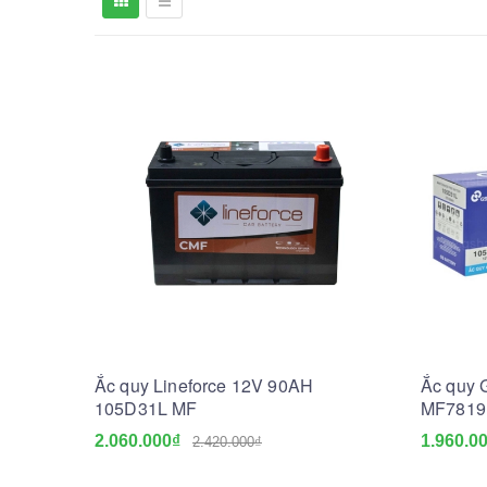
Ắc quy Lineforce 12V 90AH
Ắc quy
105D31L MF
MF7819
2.060.000₫
1.960.0
2.420.000₫