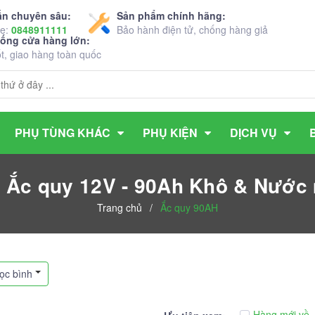
ấn chuyên sâu:
Sản phẩm chính hãng:
ne:
0848911111
Bảo hành điện tử, chống hàng giả
hống cửa hàng lớn:
ốt, giao hàng toàn quốc
PHỤ TÙNG KHÁC
PHỤ KIỆN
DỊCH VỤ
h Ắc quy 12V - 90Ah Khô & Nước 
Trang chủ
/
Ắc quy 90AH
ọc bình
Hàng mới về