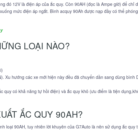
ong đó 12V là điện áp của ắc quy. Còn 90AH (đọc là Ampe giờ) để chỉ 
m xuống mức điện áp ngắt. Bình acquy 90Ah được nạp đầy có thể phóng ra
uy
HỮNG LOẠI NÀO?
i)
IN). Xu hướng các xe mới hiện này đều đã chuyển dần sang dùng bình D
 ắc quy có khả năng tự hồi điện) và ắc quy khô (ưu điểm là tiện dụng,
UẤT ẮC QUY 90AH?
ình loại 90AH, tuy nhiên lời khuyên của G7Auto là nên sử dụng ắc quy t