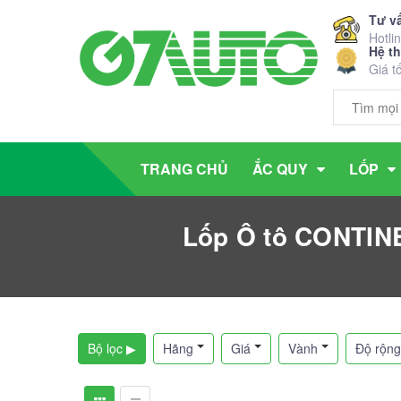
Tư v
Hotli
Hệ t
Giá t
TRANG CHỦ
ẮC QUY
LỐP
Lốp Ô tô CONTI
Bộ lọc ▶
Hãng
Giá
Vành
Độ rộng