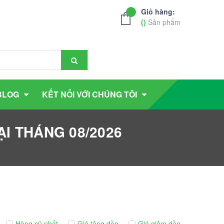
Giỏ hàng:
(
)
Sản phẩm
BLOG
KẾT NỐI VỚI CHÚNG TÔI
I THÁNG 08/2026
Hàng cũ nhất
Giá tăng dần
Giá giảm dần