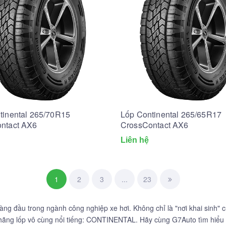
tinental 265/70R15
Lốp Continental 265/65R17
ntact AX6
CrossContact AX6
Liên hệ
1
2
3
...
23
àng đầu trong ngành công nghiệp xe hơi. Không chỉ là "nơi khai sinh"
hãng lốp vô cùng nổi tiếng: CONTINENTAL. Hãy cùng G7Auto tìm hiểu v