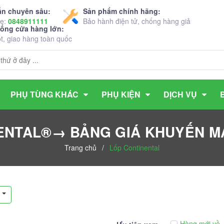
ấn chuyên sâu:
Sản phẩm chính hãng:
ne:
0848911111
Bảo hành điện tử, chống hàng giả
hống cửa hàng lớn:
ốt, giao hàng toàn quốc
PHỤ TÙNG KHÁC
PHỤ KIỆN
DỊCH VỤ
NENTAL®→ BẢNG GIÁ KHUYẾN MẠ
Trang chủ
/
Lốp Continental
Hàng mới về