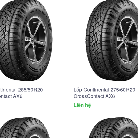
tinental 285/50R20
Lốp Continental 275/60R20
ntact AX6
CrossContact AX6
Liên hệ