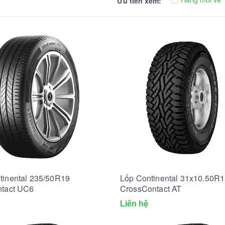
Ưu tiên xem:
tinental 235/50R19
Lốp Continental 31x10.50R
ntact UC6
CrossContact AT
Liên hệ