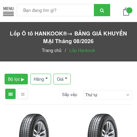
Lốp Ô tô HANKOOK®→ BẢNG GIÁ KHUYẾN
MẠI Tháng 08/2026
Trang chủ
/
Lốp Hankook
Bộ lọc ▶
Hãng
Giá
Sắp xếp:
Thứ tự