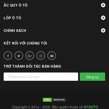
ẮC QUY Ô TÔ
LỐP Ô TÔ
CHÍNH SÁCH
KẾT NỐI VỚI CHÚNG TÔI
TRỞ THÀNH ĐỐI TÁC BÁN HÀNG
Đăng ký
Copyright © 2014 - 2026. Bản quyền thuộc về
G7AUTO