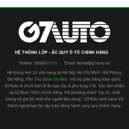
HỆ THỐNG LỐP - ẮC QUY Ô TÔ CHÍNH HÃNG
Hotline:
0848911111
-
Email:
lienhe@g7auto.vn
Hệ thống hơn 20 cửa hàng tại Hà Nội, Hồ Chí Minh, Hải Phòng,
Đà Nẵng, Phú Thọ (
Xem chi tiết
) - Hỗ trợ giao hàng toàn quốc.
G7Auto là chuỗi bán lẻ ắc quy, lốp & phụ tùng ô tô. Các sản phẩm
tại G7Auto 100% chính hãng. Với phương châm “Uy tín, chất
lượng và giá tốt nhất cho người tiêu dùng”, G7Auto vinh hạnh trở
thành người bạn tin cậy luôn đồng hành cùng quý khách hàng.