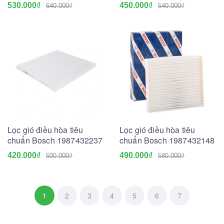
530.000₫
450.000₫
640.000₫
540.000₫
Lọc gió điều hòa tiêu
Lọc gió điều hòa tiêu
chuẩn Bosch 1987432237
chuẩn Bosch 1987432148
420.000₫
490.000₫
500.000₫
580.000₫
1
2
3
4
5
6
7