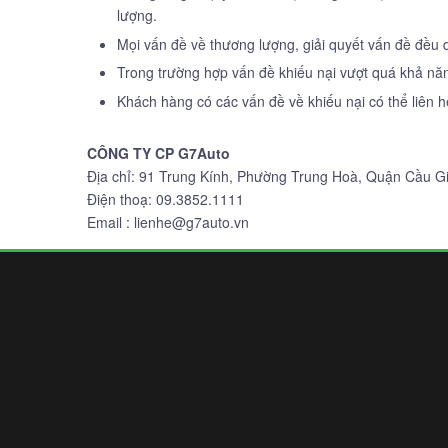
lượng.
Mọi vấn đề về thương lượng, giải quyết vấn đề đều d
Trong trường hợp vấn đề khiếu nại vượt quá khả năn
Khách hàng có các vấn đề về khiếu nại có thể liên hệ 
CÔNG TY CP G7Auto
Địa chỉ: 91 Trung Kính, Phường Trung Hoà, Quận Cầu Gi
Điện thoạ: 09.3852.1111
Email : lienhe@g7auto.vn