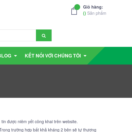
Giỏ hàng:
(
)
Sản phẩm
BLOG
KẾT NỐI VỚI CHÚNG TÔI
tin được niêm yết công khai trên website.
g. Trong trường hợp bất khả kháng 2 bên sẽ tự thương