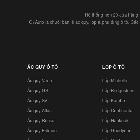
Hệ thống hơn 20 cửa hàng t
G7Auto là chuỗi bán lẻ ắc quy, lốp & phụ tùng ô tô. Cá
ẮC QUY Ô TÔ
LỐP Ô TÔ
Ắc quy Varta
Lốp Michelin
Ắc quy GS
Lốp Bridgestone
Ắc quy SV
Lốp Kumho
Ắc quy Atlas
Lốp Continental
Ắc quy Rocket
Lốp Hankook
Ắc quy Enimac
Lốp Goodyear