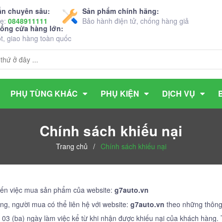
ấn chuyên sâu:
Sản phẩm chính hãng:
ne:
0848911111
Bảo hành điện tử, chống hàng giả
hống cửa hàng lớn:
ốt, giao hàng toàn quốc
PHỤ TÙNG KHÁC
PHỤ KIỆN
DỊCH VỤ
Chính sách khiếu nại
Trang chủ
/
Chính sách khiếu nại
 đến việc mua sản phẩm của website:
g7auto.vn
ng, người mua có thể liên hệ với website:
g7auto.vn
theo những thông 
a là 03 (ba) ngày làm việc kể từ khi nhận được khiếu nại của khách hàn