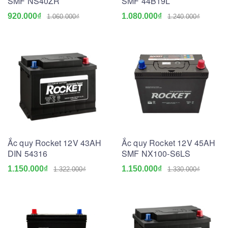
SMF NS40ZR
SMF 44B19L
920.000₫
1.080.000₫
1.060.000₫
1.240.000₫
Ắc quy Rocket 12V 43AH
Ắc quy Rocket 12V 45AH
DIN 54316
SMF NX100-S6LS
1.150.000₫
1.150.000₫
1.322.000₫
1.330.000₫