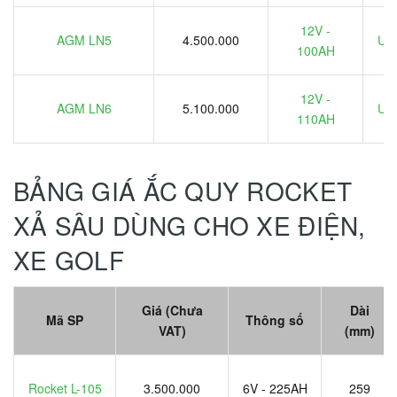
12V -
AGM LN5
4.500.000
Ưu 
100AH
12V -
AGM LN6
5.100.000
Ưu 
110AH
BẢNG GIÁ ẮC QUY ROCKET
XẢ SÂU DÙNG CHO XE ĐIỆN,
XE GOLF
Giá (Chưa
Dài
Mã SP
Thông số
VAT)
(mm)
Rocket L-105
3.500.000
6V - 225AH
259