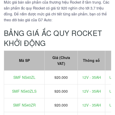
Mức giá bán sản phẩm của thương hiệu Rocket ở tầm trung. Các
sản phẩm ắc quy Riocket có giá từ 920 nghìn cho tới 3,7 triệu
đồng. Để nắm được mức giá chi tiết từng sản phẩm, bạn có thể
theo dõi báo giá của G7 Auto:
BẢNG GIÁ ẮC QUY ROCKET
KHỞI ĐỘNG
Giá (Chưa
Ư
Mã SP
Thông số
VAT)
đ
SMF NS40ZL
920.000
12V - 35AH
Ưu 
SMF NS40ZLS
920.000
12V - 35AH
Ưu 
SMF NS40ZR
920.000
12V - 35AH
Ưu 