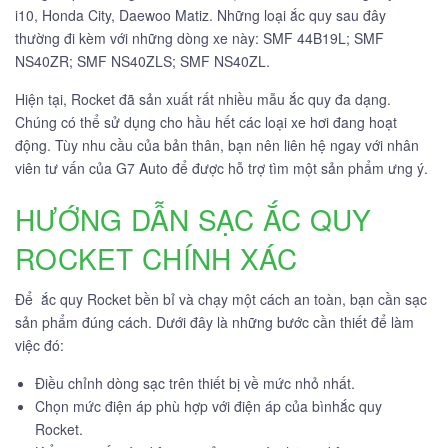
i10, Honda City, Daewoo Matiz. Những loại ắc quy sau đây
thường đi kèm với những dòng xe này: SMF 44B19L; SMF
NS40ZR; SMF NS40ZLS; SMF NS40ZL.
Hiện tại, Rocket đã sản xuất rất nhiều mẫu ắc quy đa dạng.
Chúng có thể sử dụng cho hầu hết các loại xe hơi đang hoạt
động. Tùy nhu cầu của bản thân, bạn nên liên hệ ngay với nhân
viên tư vấn của G7 Auto để được hỗ trợ tìm một sản phẩm ưng ý.
HƯỚNG DẪN SẠC ẮC QUY
ROCKET CHÍNH XÁC
Để ắc quy Rocket bền bỉ và chạy một cách an toàn, bạn cần sạc
sản phẩm đúng cách. Dưới đây là những bước cần thiết để làm
việc đó:
Điều chỉnh dòng sạc trên thiết bị về mức nhỏ nhất.
Chọn mức điện áp phù hợp với điện áp của bìnhắc quy
Rocket.