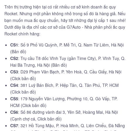
Trên thị trường hiện tại có rất nhiều cơ sở kinh doanh ắc quy
Rocket. Nhưng một phần không nhỏ trong số đó là hàng giả. Nếu
bạn muốn mua ắc quy chuẩn, hãy tới những đại lý cấp 1 sau nhé!
Dưới đây là địa chỉ các cơ sở của G7Auto - Nhà phân phối ắc quy
Rocket chính hãng:
CS1
: Số 9 Phố Vũ Quỳnh, P. Mễ Trì, Q. Nam Từ Liêm, Hà Nội
(Bản đồ)
CS2
: Trụ cầu T8 dốc Vĩnh Tuy (gần Time City), P. Vĩnh Tuy, Q.
Hai Bà Trưng, Hà Nội (Bản đồ)
CS3
: D29 Phạm Văn Bạch, P. Yên Hoà, Q. Cầu Giấy, Hà Nội
(Click bản đồ)
CS4
: 381 Luỹ Bán Bích, P. Hiệp Tân, Q. Tân Phú, TP. HCM
(Click bản đồ)
CS5
: 179 Nguyễn Văn Lượng, Phường 10, Q. Gò Vấp, TP.
HCM (Click bản đồ)
CS6
: Số 86 đường vành đai 3, Yên Sở, Hoàng Mai, Hà Nội
(Cạnh chợ cá, Click bản đồ)
CS7
: 321 Hồ Tùng Mậu, P. Hoà Minh, Q. Liên Chiểu, Đà Nẵng