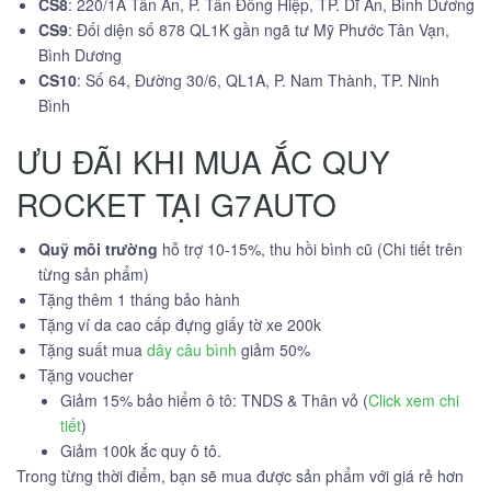
CS8
: 220/1A Tân An, P. Tân Đông Hiệp, TP. Dĩ An, Bình Dương
CS9
: Đối diện số 878 QL1K gần ngã tư Mỹ Phước Tân Vạn,
Bình Dương
CS10
: Số 64, Đường 30/6, QL1A, P. Nam Thành, TP. Ninh
Bình
ƯU ĐÃI KHI MUA ẮC QUY
ROCKET TẠI G7AUTO
Quỹ môi trường
hỗ trợ 10-15%, thu hồi bình cũ (Chi tiết trên
từng sản phẩm)
Tặng thêm 1 tháng bảo hành
Tặng ví da cao cấp đựng giấy tờ xe 200k
Tặng suất mua
dây câu bình
giảm 50%
Tặng voucher
Giảm 15% bảo hiểm ô tô: TNDS & Thân vỏ (
Click xem chi
tiết
)
Giảm 100k ắc quy ô tô.
Trong từng thời điểm, bạn sẽ mua được sản phẩm với giá rẻ hơn