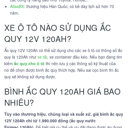
AtlasBX
: thương hiệu Hàn Quốc, có bề dày lịch sử hơn 70
năm.
XE Ô TÔ NÀO SỬ DỤNG ẮC
QUY 12V 120AH?
Ắc quy 12V 120Ah có thể sử dụng cho các xe ô tô có thông số ắc
quy là 120Ah như
xe tải
, xe container đầu kéo. Nếu bạn đang tim
kiếm
ắc quy cho ô tô
thì nên lưu ý các thông số kỹ thuật của
nó để chọn được bình ắc quy thích hợp. Nếu sai cọc bình thì ắc
quy sẽ không sử dụng được.
BÌNH ẮC QUY 120AH GIÁ BAO
NHIÊU?
Tùy vào thương hiệu, chủng loại và xuất xứ, giá bình ắc quy
12V 120Ah chỉ từ 1.990.000 đồng (ắc quy nước
Enimac 120Ah)
. Để biết giá cụ thể và ưu đãi đang được áp dụng,