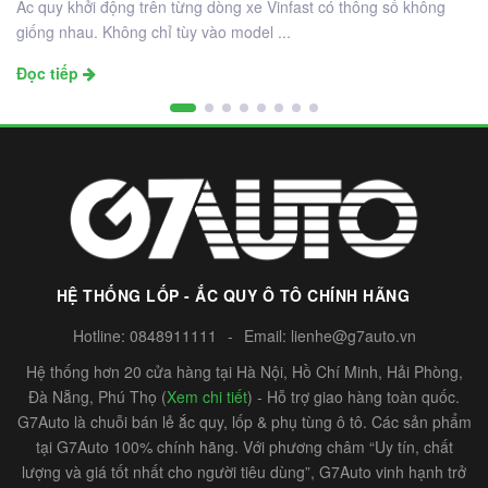
Ắc quy khởi động trên từng dòng xe Vinfast có thông số không
giống nhau. Không chỉ tùy vào model ...
Đọc tiếp
HỆ THỐNG LỐP - ẮC QUY Ô TÔ CHÍNH HÃNG
Hotline:
0848911111
-
Email:
lienhe@g7auto.vn
Hệ thống hơn 20 cửa hàng tại Hà Nội, Hồ Chí Minh, Hải Phòng,
Đà Nẵng, Phú Thọ (
Xem chi tiết
) - Hỗ trợ giao hàng toàn quốc.
G7Auto là chuỗi bán lẻ ắc quy, lốp & phụ tùng ô tô. Các sản phẩm
tại G7Auto 100% chính hãng. Với phương châm “Uy tín, chất
lượng và giá tốt nhất cho người tiêu dùng”, G7Auto vinh hạnh trở