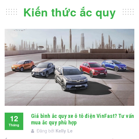
Kiến thức ắc quy
Giá bình ắc quy xe ô tô điện VinFast? Tư vấn
12
mua ắc quy phù hợp
Tháng
Đăng bởi
Kelly Le
12