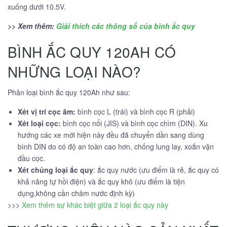
xuống dưới 10.5V.
>> Xem thêm:
Giải thích các thông số của bình ắc quy
BÌNH ẮC QUY 120AH CÓ
NHỮNG LOẠI NÀO?
Phân loại bình ắc quy 120Ah như sau:
Xét vị trí cọc âm:
bình cọc L (trái) và bình cọc R (phải)
Xét loại cọc:
bình cọc nổi (JIS) và bình cọc chìm (DIN). Xu
hướng các xe mới hiện này đều đã chuyển dần sang dùng
bình DIN do có độ an toàn cao hơn, chống lung lay, xoắn vặn
đầu cọc.
Xét chủng loại ắc quy
: ắc quy nước (ưu điểm là rẻ, ắc quy có
khả năng tự hồi điện) và ắc quy khô (ưu điểm là tiện
dụng,không cần châm nước định kỳ)
>>>
Xem thêm sự khác biệt giữa 2 loại ắc quy này