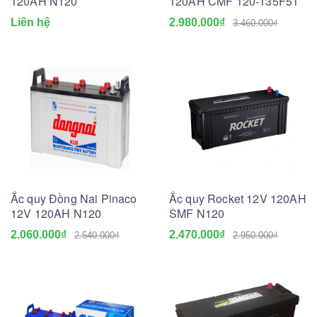
120AH N120
120AH CMF 120-135F51
Liên hệ
2.980.000₫
3.460.000₫
Ắc quy Đồng Nai Pinaco
Ắc quy Rocket 12V 120AH
12V 120AH N120
SMF N120
2.060.000₫
2.470.000₫
2.540.000₫
2.950.000₫