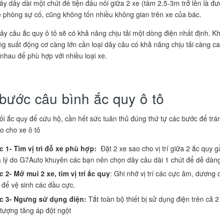
ấy dây dài một chút để tiện đấu nối giữa 2 xe (tầm 2.5-3m trở lên là đ
 phòng sự cố, cũng không tốn nhiều không gian trên xe của bác.
dây câu ắc quy ô tô sẽ có khả năng chịu tải một dòng điện nhất định. K
ng suất động cơ càng lớn cần loại dây câu có khả năng chịu tải càng c
nhau để phù hợp với nhiều loại xe.
bước câu bình ắc quy ô tô
ối ắc quy để cứu hộ, cần hết sức tuân thủ đúng thứ tự các bước để trá
o cho xe ô tô
 1- Tìm vị trì đỗ xe phù hợp:
Đặt 2 xe sao cho vị trí giữa 2 ắc quy 
à lý do G7Auto khuyên các bạn nên chọn dây câu dài 1 chút để dễ dàng 
 2- Mở mui 2 xe, tìm vị trí ắc quy
: Ghi nhớ vị trí các cực âm, dương
 để vệ sinh các đầu cực.
 3- Ngưng sử dụng điện:
Tắt toàn bộ thiết bị sử dụng điện trên cả 
 tượng tăng áp đột ngột