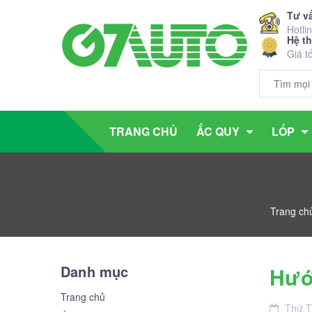
Tư v
Hotli
Hệ t
Giá t
TRANG CHỦ
ẮC QUY
LỐP
Trang ch
Danh mục
Hướn
Trang chủ
Thứ 