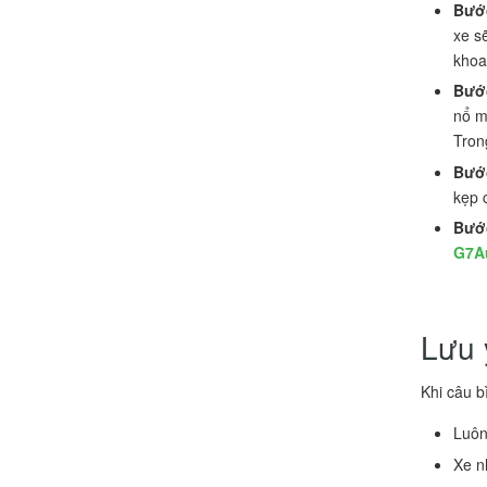
Bước
xe s
khoa
Bước
nổ m
Tron
Bước
kẹp 
Bước
G7A
Lưu 
Khi câu b
Luôn
Xe n