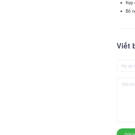
Kẹp 
Bỏ n
Viết 
Gửi b