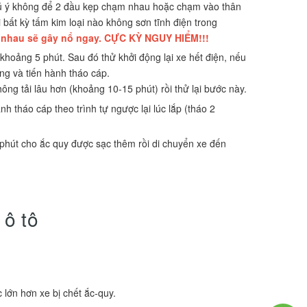
hú ý không để 2 đầu kẹp chạm nhau hoặc chạm vào thân
i bất kỳ tấm kim loại nào không sơn tĩnh điện trong
 nhau sẽ gây nổ ngay. CỰC KỲ NGUY HIỂM!!!
khoảng 5 phút. Sau đó thử khởi động lại xe hết điện, nếu
ng và tiến hành tháo cáp.
ng tải lâu hơn (khoảng 10-15 phút) rồi thử lại bước này.
h tháo cáp theo trình tự ngược lại lúc lắp (tháo 2
phút cho ắc quy được sạc thêm rồi di chuyển xe đến
 ô tô
lớn hơn xe bị chết ắc-quy.