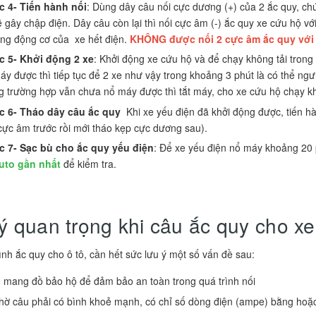
 4- Tiến hành nối
: Dùng dây câu nối cực dương (+) của 2 ắc quy, c
ẽ gây chập điện. Dây câu còn lại thì nối cực âm (-) ắc quy xe cứu hộ vớ
ng động cơ của xe hết điện.
KHÔNG được nối 2 cực âm ắc quy với
 5- Khởi động 2 xe
: Khởi động xe cứu hộ và để chạy không tải trong 
áy được thì tiếp tục để 2 xe như vậy trong khoảng 3 phút là có thể ngư
g trường hợp vẫn chưa nổ máy được thì tắt máy, cho xe cứu hộ chạy khô
 6- Tháo dây câu ắc quy
Khi xe yếu điện đã khởi động được, tiến hàn
cực âm trước rồi mới tháo kẹp cực dương sau).
 7- Sạc bù cho ắc quy yếu điện
: Để xe yếu điện nổ máy khoảng 20 
uto gần nhất
để kiểm tra.
ý quan trọng khi câu ắc quy cho xe
ình ắc quy cho ô tô, cần hết sức lưu ý một số vấn đề sau:
 mang đồ bảo hộ để đảm bảo an toàn trong quá trình nối
hờ câu phải có bình khoẻ mạnh, có chỉ số dòng điện (ampe) bằng hoặc 