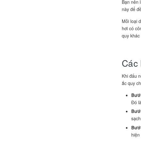
Bạn nên l
này để đề
Mỗi loại 
hơi có cô
quy khác 
Các 
Khi đấu n
ắc quy ch
Bước
Đó l
Bước
sạch
Bước
hiện