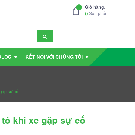
Giỏ hàng:
(
)
Sản phẩm
BLOG
KẾT NỐI VỚI CHÚNG TÔI
 gặp sự cố
tô khi xe gặp sự cố