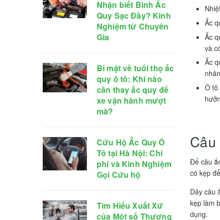
Nhận biết Bình Ắc
Nhiệ
Quy Sạc Đầy? Kinh
Ắc q
Nghiệm từ Chuyên
Gia
Ắc q
và c
Ắc q
Bí mật về tuổi thọ ắc
nhân
quy ô tô: Khi nào
Ô tô
cần thay ắc quy để
hưởn
xe vận hành mượt
mà?
Câu 
Cứu Hộ Ắc Quy Ô
Tô tại Hà Nội: Chi
Để câu ắc
phí và Kinh Nghiệm
có kẹp để
Gọi Cứu hộ
Dây câu ắ
kẹp làm b
Tìm Hiểu Xuất Xứ
dụng.
của Một số Thương