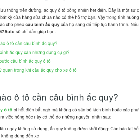
lưu thông trên đường, ắc quy ô tô bỗng nhiên hết điện. Đây là một sự
bất kỳ cửa hàng sửa chữa nào có thể hỗ trợ bạn. Vậy trong tình huống
hác cho phép
câu bình ắc quy
của họ sang để tiếp tục hành trình. Nếu
G7Auto
sẽ chỉ dẫn giúp bạn.
nào ô tô cần câu bình ắc quy?
bình ắc quy cần những dụng cụ gì?
bước câu bình ắc quy ô tô
ý quan trọng khi câu ắc quy cho xe ô tô
nào ô tô cần câu bình ắc quy?
y ô tô
bị hết điện bất ngờ mà không có sẵn bộ kích bình hoặc các phươ
ra việc hỏng hóc này có thể do những nguyên nhân sau:
 lâu ngày không sử dụng, ắc quy không được khởi động: Các bác tài hết 
 không dùng đến xe