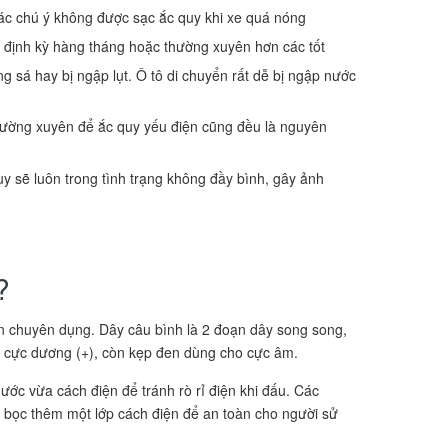
ác chú ý không được sạc ắc quy khi xe quá nóng
 định kỳ hàng tháng hoặc thường xuyên hơn các tốt
sá hay bị ngập lụt. Ô tô di chuyển rất dễ bị ngập nước
thường xuyên để ắc quy yếu điện cũng đều là nguyên
quy sẽ luôn trong tình trạng không đầy bình, gây ảnh
?
ện chuyên dụng. Dây câu bình là 2 đoạn dây song song,
ác cực dương (+), còn kẹp đen dùng cho cực âm.
ớc vừa cách điện để tránh rò rỉ điện khi đấu. Các
n bọc thêm một lớp cách điện để an toàn cho người sử