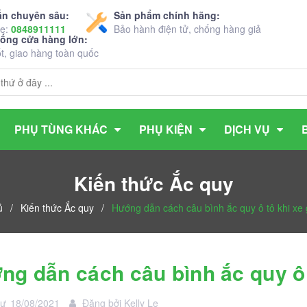
ấn chuyên sâu:
Sản phẩm chính hãng:
ne:
0848911111
Bảo hành điện tử, chống hàng giả
hống cửa hàng lớn:
ốt, giao hàng toàn quốc
PHỤ TÙNG KHÁC
PHỤ KIỆN
DỊCH VỤ
Kiến thức Ắc quy
ủ
/
Kiến thức Ắc quy
/
Hướng dẫn cách câu bình ắc quy ô tô khi xe
g dẫn cách câu bình ắc quy ô 
Tư
18/08/2021
Đăng bởi
Kelly Le