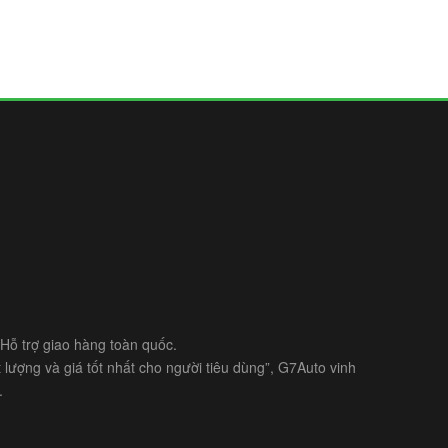
- Hỗ trợ giao hàng toàn quốc.
lượng và giá tốt nhất cho người tiêu dùng”, G7Auto vinh
.