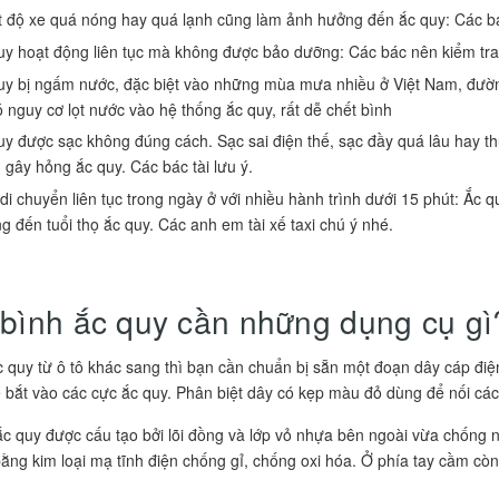
t độ xe quá nóng hay quá lạnh cũng làm ảnh hưởng đến ắc quy: Các b
uy hoạt động liên tục mà không được bảo dưỡng: Các bác nên kiểm tra
uy bị ngấm nước, đặc biệt vào những mùa mưa nhiều ở Việt Nam, đường 
ó nguy cơ lọt nước vào hệ thống ắc quy, rất dễ chết bình
uy được sạc không đúng cách. Sạc sai điện thế, sạc đầy quá lâu hay 
 gây hỏng ắc quy. Các bác tài lưu ý.
 di chuyển liên tục trong ngày ở với nhiều hành trình dưới 15 phút: Ắc 
g đến tuổi thọ ắc quy. Các anh em tài xế taxi chú ý nhé.
bình ắc quy cần những dụng cụ gì
 quy từ ô tô khác sang thì bạn cần chuẩn bị sẵn một đoạn dây cáp đi
 bắt vào các cực ắc quy. Phân biệt dây có kẹp màu đỏ dùng để nối c
c quy được cấu tạo bởi lõi đồng và lớp vỏ nhựa bên ngoài vừa chống nư
ằng kim loại mạ tĩnh điện chống gỉ, chống oxi hóa. Ở phía tay cầm cò