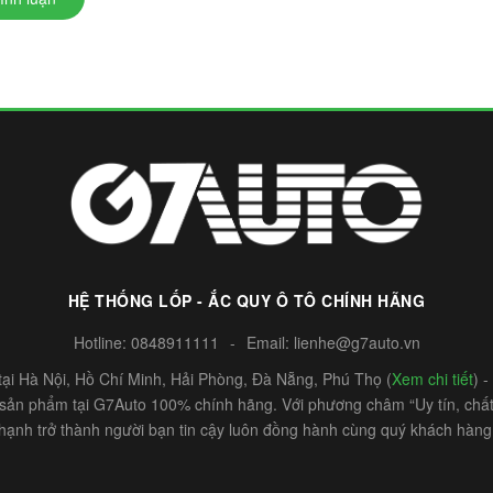
HỆ THỐNG LỐP - ẮC QUY Ô TÔ CHÍNH HÃNG
Hotline:
0848911111
-
Email:
lienhe@g7auto.vn
ại Hà Nội, Hồ Chí Minh, Hải Phòng, Đà Nẵng, Phú Thọ (
Xem chi tiết
) 
c sản phẩm tại G7Auto 100% chính hãng. Với phương châm “Uy tín, chất 
hạnh trở thành người bạn tin cậy luôn đồng hành cùng quý khách hàng