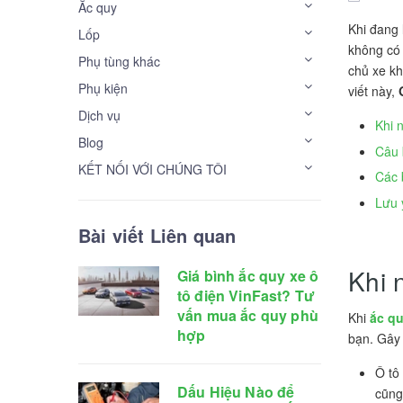
Ắc quy
Khi đang 
Lốp
không có 
Phụ tùng khác
chủ xe k
Phụ kiện
viết này,
Dịch vụ
Khi 
Blog
Câu 
KẾT NỐI VỚI CHÚNG TÔI
Các 
Lưu 
Bài viết Liên quan
Khi 
Giá bình ắc quy xe ô
tô điện VinFast? Tư
vấn mua ắc quy phù
Khi
ắc qu
hợp
bạn. Gây 
Ô tô
Dấu Hiệu Nào để
cũng