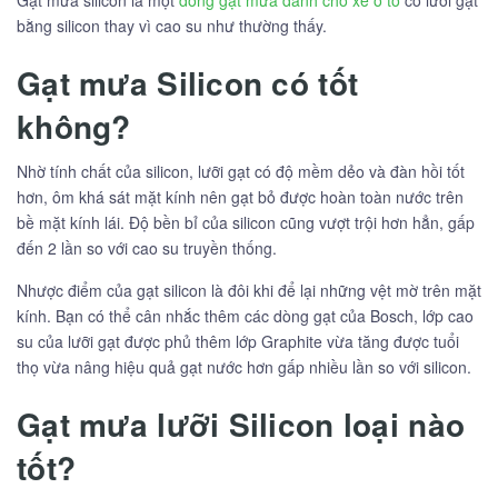
Gạt mưa silicon là một
dòng gạt mưa dành cho xe ô tô
có lưỡi gạt
bằng silicon thay vì cao su như thường thấy.
Gạt mưa Silicon có tốt
không?
Nhờ tính chất của silicon, lưỡi gạt có độ mềm dẻo và đàn hồi tốt
hơn, ôm khá sát mặt kính nên gạt bỏ được hoàn toàn nước trên
bề mặt kính lái. Độ bền bỉ của silicon cũng vượt trội hơn hẳn, gấp
đến 2 lần so với cao su truyền thống.
Nhược điểm của gạt silicon là đôi khi để lại những vệt mờ trên mặt
kính. Bạn có thể cân nhắc thêm các dòng gạt của Bosch, lớp cao
su của lưỡi gạt được phủ thêm lớp Graphite vừa tăng được tuổi
thọ vừa nâng hiệu quả gạt nước hơn gấp nhiều lần so với silicon.
Gạt mưa lưỡi Silicon loại nào
tốt?