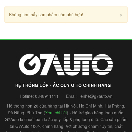
Cl
×
Không tìm thấy sản phẩm nào phù hợp!
HỆ THỐNG LỐP - ẮC QUY Ô TÔ CHÍNH HÃNG
Hotline:
0848911111
-
Email:
lienhe@g7auto.vn
Hệ thống hơn 20 cửa hàng tại Hà Nội, Hồ Chí Minh, Hải Phòng,
Đà Nẵng, Phú Thọ (
Xem chi tiết
) - Hỗ trợ giao hàng toàn quốc.
G7Auto là chuỗi bán lẻ ắc quy, lốp & phụ tùng ô tô. Các sản phẩm
tại G7Auto 100% chính hãng. Với phương châm “Uy tín, chất