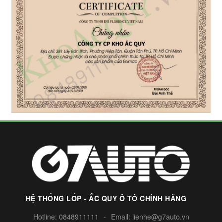
HỆ THỐNG LỐP - ẮC QUY Ô TÔ CHÍNH HÃNG
Hotline:
0848911111
-
Email:
lienhe@g7auto.vn