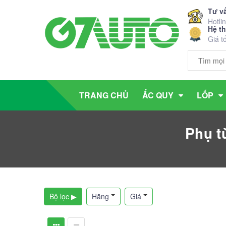
Tư v
Hotli
Hệ t
Giá t
TRANG CHỦ
ẮC QUY
LỐP
Phụ t
Bộ lọc ▶
Hãng
Giá