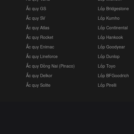
Ắc quy GS
Lốp Bridgestone
Ắc quy SV
Lốp Kumho
Ắc quy Atlas
Lốp Continental
Ắc quy Rocket
Lốp Hankook
Ắc quy Enimac
Lốp Goodyear
Ắc quy Lineforce
Lốp Dunlop
Ắc quy Đồng Nai (Pinaco)
Lốp Toyo
Ắc quy Delkor
Lốp BFGoodrich
Ắc quy Solite
Lốp Pirelli