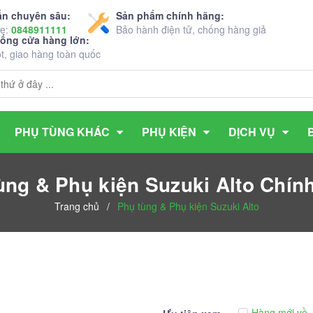
ấn chuyên sâu:
Sản phẩm chính hãng:
ne:
0848911111
Bảo hành điện tử, chống hàng giả
hống cửa hàng lớn:
ốt, giao hàng toàn quốc
PHỤ TÙNG KHÁC
PHỤ KIỆN
DỊCH VỤ
ùng & Phụ kiện Suzuki Alto Chín
Trang chủ
/
Phụ tùng & Phụ kiện Suzuki Alto
Hàng mới về