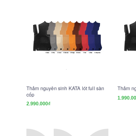
Thảm nguyên sinh KATA lót full sàn
Thảm ng
cốp
1.990.0
2.990.000₫