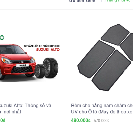
Ưu tiên xem:
uzuki Alto: Thông số và
Rèm che nắng nam châm chố
á mới nhất
UV cho Ô tô (May đo theo xe
00₫
490.000₫
570.000₫