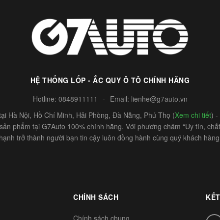
HỆ THỐNG LỐP - ẮC QUY Ô TÔ CHÍNH HÃNG
Hotline:
0848911111
-
Email:
lienhe@g7auto.vn
ại Hà Nội, Hồ Chí Minh, Hải Phòng, Đà Nẵng, Phú Thọ (
Xem chi tiết
) 
c sản phẩm tại G7Auto 100% chính hãng. Với phương châm “Uy tín, chất 
hạnh trở thành người bạn tin cậy luôn đồng hành cùng quý khách hàng
CHÍNH SÁCH
KẾT
Chính sách chung