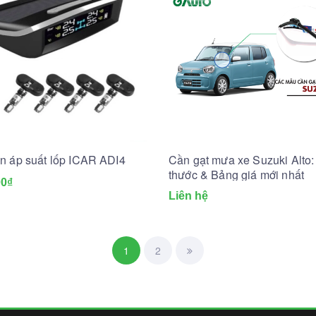
n áp suất lốp ICAR ADI4
Cần gạt mưa xe Suzuki Alto:
thước & Bảng giá mới nhất
00₫
Liên hệ
1
2