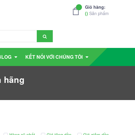
Giỏ hàng:
(
)
Sản phẩm
BLOG
KẾT NỐI VỚI CHÚNG TÔI
h hãng
Hàng cũ nhất
Giá tăng dần
Giá giảm dần