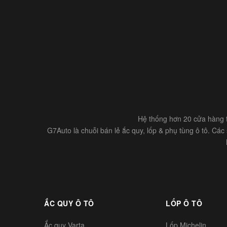
Hệ thống hơn 20 cửa hàng t
G7Auto là chuỗi bán lẻ ắc quy, lốp & phụ tùng ô tô. Cá
ẮC QUY Ô TÔ
LỐP Ô TÔ
Ắc quy Varta
Lốp Michelin