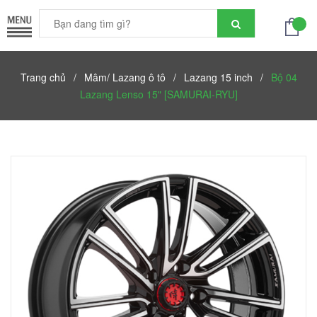
Trang chủ
/
Mâm/ Lazang ô tô
/
Lazang 15 inch
/
Bộ 04
Lazang Lenso 15" [SAMURAI-RYU]