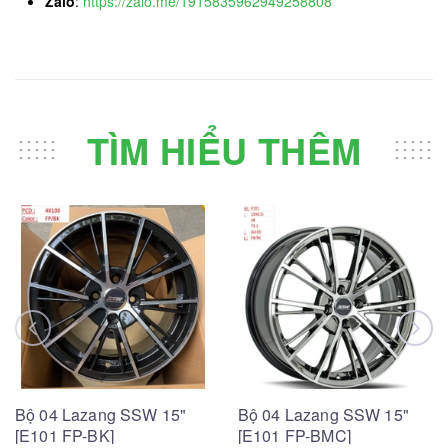
Zalo
:
https://zalo.me/1915835962949258808
TÌM HIỂU THÊM
Bộ 04 Lazang SSW 15"
Bộ 04 Lazang SSW 15"
[E101 FP-BK]
[E101 FP-BMC]