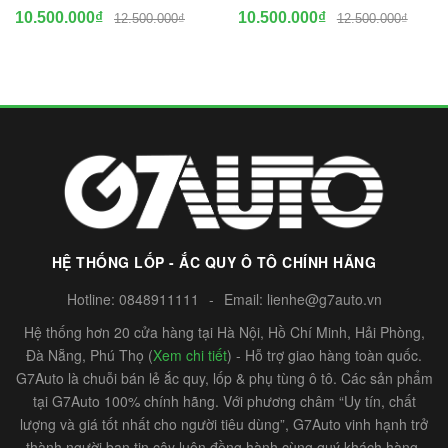
10.500.000₫
10.500.000₫
12.500.000₫
12.500.000₫
HỆ THỐNG LỐP - ẮC QUY Ô TÔ CHÍNH HÃNG
Hotline:
0848911111
-
Email:
lienhe@g7auto.vn
Hệ thống hơn 20 cửa hàng tại Hà Nội, Hồ Chí Minh, Hải Phòng,
Đà Nẵng, Phú Thọ (
Xem chi tiết
) - Hỗ trợ giao hàng toàn quốc.
G7Auto là chuỗi bán lẻ ắc quy, lốp & phụ tùng ô tô. Các sản phẩm
tại G7Auto 100% chính hãng. Với phương châm “Uy tín, chất
lượng và giá tốt nhất cho người tiêu dùng”, G7Auto vinh hạnh trở
thành người bạn tin cậy luôn đồng hành cùng quý khách hàng.