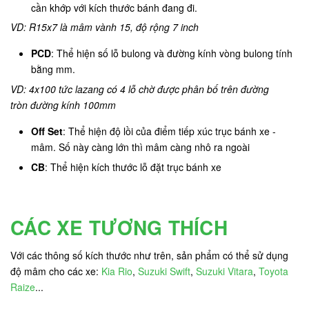
cần khớp với kích thước bánh đang đi.
VD: R15x7 là mâm vành 15, độ rộng 7 inch
PCD
: Thể hiện số lỗ bulong và đường kính vòng bulong tính
bằng mm.
VD: 4x100 tức lazang có 4 lỗ chờ được phân bố trên đường
tròn đường kính 100mm
Off Set
: Thể hiện độ lồi của điểm tiếp xúc trục bánh xe -
mâm. Số này càng lớn thì mâm càng nhô ra ngoài
CB
: Thể hiện kích thước lỗ đặt trục bánh xe
CÁC XE TƯƠNG THÍCH
Với các thông số kích thước như trên, sản phẩm có thể sử dụng
độ mâm cho các xe:
Kia Rio
,
Suzuki Swift
,
Suzuki Vitara
,
Toyota
Raize
...