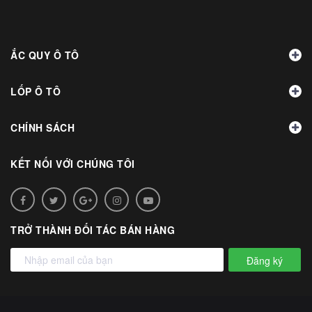
ẮC QUY Ô TÔ
LỐP Ô TÔ
CHÍNH SÁCH
KẾT NỐI VỚI CHÚNG TÔI
TRỞ THÀNH ĐỐI TÁC BÁN HÀNG
Đăng ký