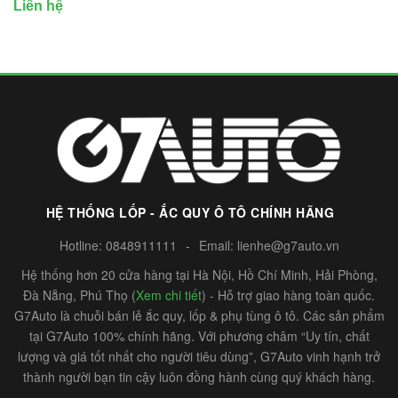
Liên hệ
HỆ THỐNG LỐP - ẮC QUY Ô TÔ CHÍNH HÃNG
Hotline:
0848911111
-
Email:
lienhe@g7auto.vn
Hệ thống hơn 20 cửa hàng tại Hà Nội, Hồ Chí Minh, Hải Phòng,
Đà Nẵng, Phú Thọ (
Xem chi tiết
) - Hỗ trợ giao hàng toàn quốc.
G7Auto là chuỗi bán lẻ ắc quy, lốp & phụ tùng ô tô. Các sản phẩm
tại G7Auto 100% chính hãng. Với phương châm “Uy tín, chất
lượng và giá tốt nhất cho người tiêu dùng”, G7Auto vinh hạnh trở
thành người bạn tin cậy luôn đồng hành cùng quý khách hàng.