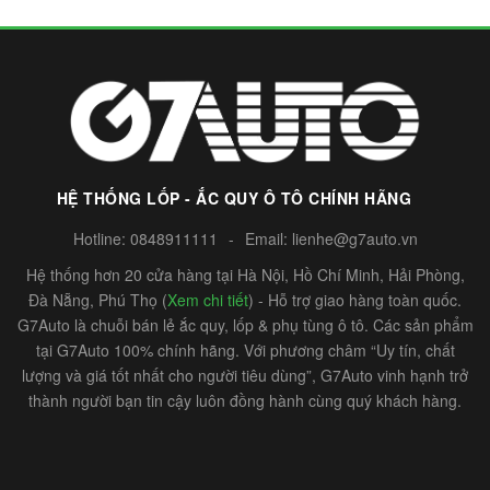
HỆ THỐNG LỐP - ẮC QUY Ô TÔ CHÍNH HÃNG
Hotline:
0848911111
-
Email:
lienhe@g7auto.vn
Hệ thống hơn 20 cửa hàng tại Hà Nội, Hồ Chí Minh, Hải Phòng,
Đà Nẵng, Phú Thọ (
Xem chi tiết
) - Hỗ trợ giao hàng toàn quốc.
G7Auto là chuỗi bán lẻ ắc quy, lốp & phụ tùng ô tô. Các sản phẩm
tại G7Auto 100% chính hãng. Với phương châm “Uy tín, chất
lượng và giá tốt nhất cho người tiêu dùng”, G7Auto vinh hạnh trở
thành người bạn tin cậy luôn đồng hành cùng quý khách hàng.