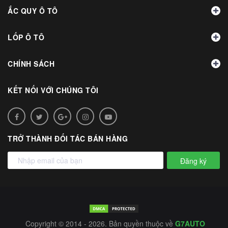
ẮC QUY Ô TÔ
LỐP Ô TÔ
CHÍNH SÁCH
KẾT NỐI VỚI CHÚNG TÔI
TRỞ THÀNH ĐỐI TÁC BÁN HÀNG
Đăng ký
Copyright © 2014 - 2026. Bản quyền thuộc về
G7AUTO