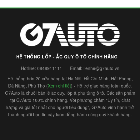
HỆ THỐNG LỐP - ẮC QUY Ô TÔ CHÍNH HÃNG
Hotline:
0848911111
-
Email:
lienhe@g7auto.vn
Hệ thống hơn 20 cửa hàng tại Hà Nội, Hồ Chí Minh, Hải Phòng,
Đà Nẵng, Phú Thọ (
Xem chi tiết
) - Hỗ trợ giao hàng toàn quốc.
G7Auto là chuỗi bán lẻ ắc quy, lốp & phụ tùng ô tô. Các sản phẩm
tại G7Auto 100% chính hãng. Với phương châm “Uy tín, chất
lượng và giá tốt nhất cho người tiêu dùng”, G7Auto vinh hạnh trở
thành người bạn tin cậy luôn đồng hành cùng quý khách hàng.