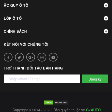
ẮC QUY Ô TÔ
LỐP Ô TÔ
CHÍNH SÁCH
KẾT NỐI VỚI CHÚNG TÔI
TRỞ THÀNH ĐỐI TÁC BÁN HÀNG
Đăng ký
Copyright © 2014 - 2026. Bản quyền thuộc về
G7AUTO