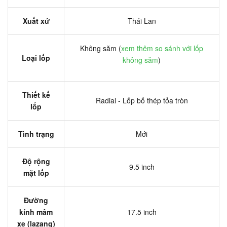
Xuất xứ
Thái Lan
Không săm (
xem thêm so sánh với lốp
Loại lốp
không săm
)
Thiết kế
Radial - Lốp bố thép tỏa tròn
lốp
Tình trạng
Mới
Độ rộng
9.5 inch
mặt lốp
Đường
kính mâm
17.5 inch
xe (lazang)