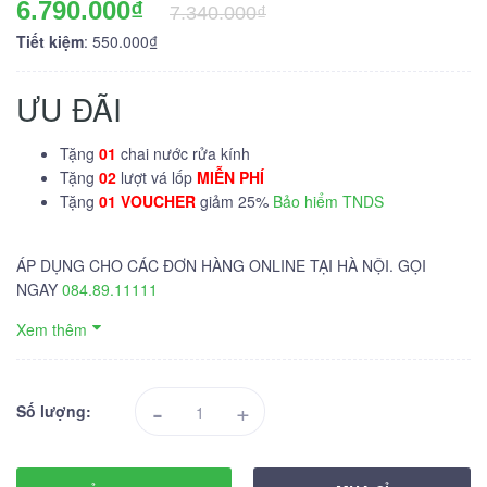
6.790.000₫
7.340.000₫
Tiết kiệm
: 550.000₫
ƯU ĐÃI
Tặng
01
chai nước rửa kính
Tặng
02
lượt vá lốp
MIỄN PHÍ
Tặng
01 VOUCHER
giảm 25%
Bảo hiểm TNDS
ÁP DỤNG CHO CÁC ĐƠN HÀNG ONLINE TẠI HÀ NỘI. GỌI
NGAY
084.89.11111
Xem thêm
-
+
Số lượng: