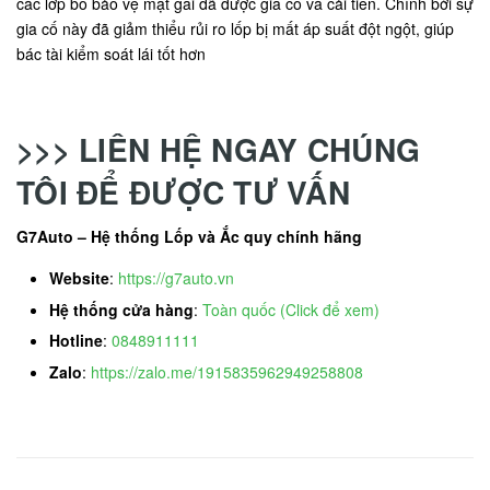
các lớp bố bảo vệ mặt gai đã được gia cố và cải tiến. Chính bởi sự
gia cố này đã giảm thiểu rủi ro lốp bị mất áp suất đột ngột, giúp
bác tài kiểm soát lái tốt hơn
>>> LIÊN HỆ NGAY CHÚNG
TÔI ĐỂ ĐƯỢC TƯ VẤN
G7Auto – Hệ thống Lốp và Ắc quy chính hãng
Website
:
https://g7auto.vn
Hệ thống cửa hàng
:
Toàn quốc (Click để xem)
Hotline
:
0848911111
Zalo
:
https://zalo.me/1915835962949258808