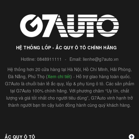
HỆ THỐNG LỐP - ẮC QUY Ô TÔ CHÍNH HÃNG
Hotline:
0848911111
-
Email:
lienhe@g7auto.vn
Hệ thống hơn 20 cửa hàng tại Hà Nội, Hồ Chí Minh, Hải Phòng,
Đà Nẵng, Phú Thọ (
Xem chi tiết
) - Hỗ trợ giao hàng toàn quốc.
G7Auto là chuỗi bán lẻ ắc quy, lốp & phụ tùng ô tô. Các sản phẩm
tại G7Auto 100% chính hãng. Với phương châm “Uy tín, chất
lượng và giá tốt nhất cho người tiêu dùng”, G7Auto vinh hạnh trở
thành người bạn tin cậy luôn đồng hành cùng quý khách hàng.
ẮC QUY Ô TÔ