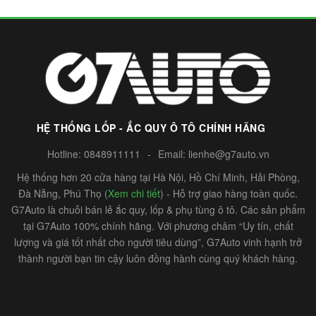
HỆ THỐNG LỐP - ẮC QUY Ô TÔ CHÍNH HÃNG
Hotline:
0848911111
-
Email:
lienhe@g7auto.vn
Hệ thống hơn 20 cửa hàng tại Hà Nội, Hồ Chí Minh, Hải Phòng,
Đà Nẵng, Phú Thọ (
Xem chi tiết
) - Hỗ trợ giao hàng toàn quốc.
G7Auto là chuỗi bán lẻ ắc quy, lốp & phụ tùng ô tô. Các sản phẩm
tại G7Auto 100% chính hãng. Với phương châm “Uy tín, chất
lượng và giá tốt nhất cho người tiêu dùng”, G7Auto vinh hạnh trở
thành người bạn tin cậy luôn đồng hành cùng quý khách hàng.