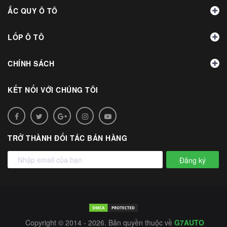
ẮC QUY Ô TÔ
LỐP Ô TÔ
CHÍNH SÁCH
KẾT NỐI VỚI CHÚNG TÔI
TRỞ THÀNH ĐỐI TÁC BÁN HÀNG
Đăng ký
Copyright © 2014 - 2026. Bản quyền thuộc về
G7AUTO