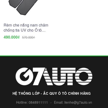
Rèm che nắng nam châm
chống tia UV cho Ô tô
(May đo theo xe)
490.000₫
570.000₫
HỆ THỐNG LỐP - ẮC QUY Ô TÔ CHÍNH HÃNG
Hotline:
0848911111
-
Email:
lienhe@g7auto.vn