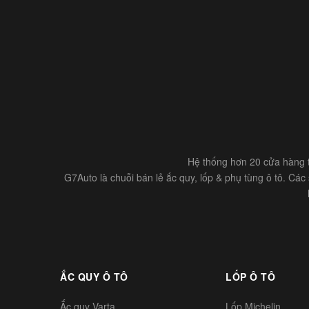
Hệ thống hơn 20 cửa hàng t
G7Auto là chuỗi bán lẻ ắc quy, lốp & phụ tùng ô tô. Cá
ẮC QUY Ô TÔ
LỐP Ô TÔ
Ắc quy Varta
Lốp Michelin