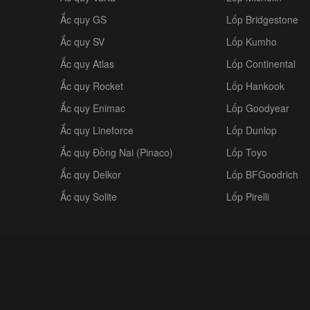
Ắc quy GS
Lốp Bridgestone
Ắc quy SV
Lốp Kumho
Ắc quy Atlas
Lốp Continental
Ắc quy Rocket
Lốp Hankook
Ắc quy Enimac
Lốp Goodyear
Ắc quy Lineforce
Lốp Dunlop
Ắc quy Đồng Nai (Pinaco)
Lốp Toyo
Ắc quy Delkor
Lốp BFGoodrich
Ắc quy Solite
Lốp Pirelli