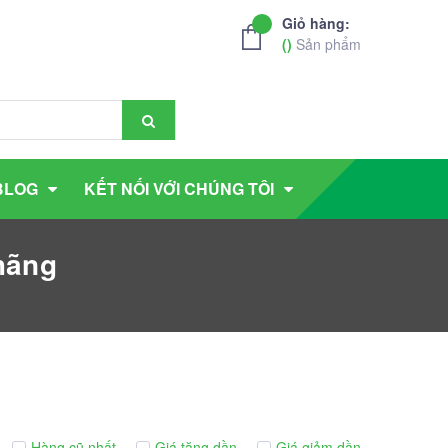
Giỏ hàng:
(
)
Sản phẩm
BLOG
KẾT NỐI VỚI CHÚNG TÔI
hãng
Hàng cũ nhất
Giá tăng dần
Giá giảm dần