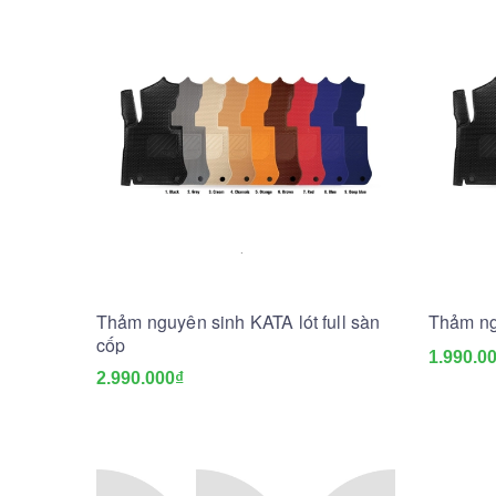
Thảm nguyên sinh KATA lót full sàn
Thảm ng
cốp
1.990.0
2.990.000₫