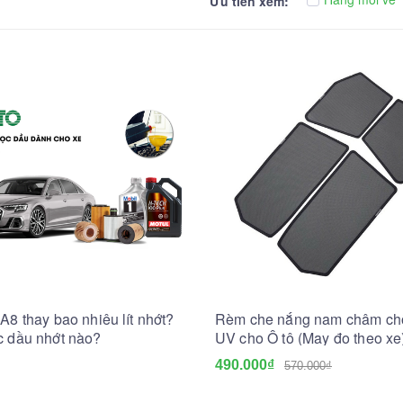
Ưu tiên xem:
A8 thay bao nhiêu lít nhớt?
Rèm che nắng nam châm chố
c dầu nhớt nào?
UV cho Ô tô (May đo theo xe
490.000₫
570.000₫