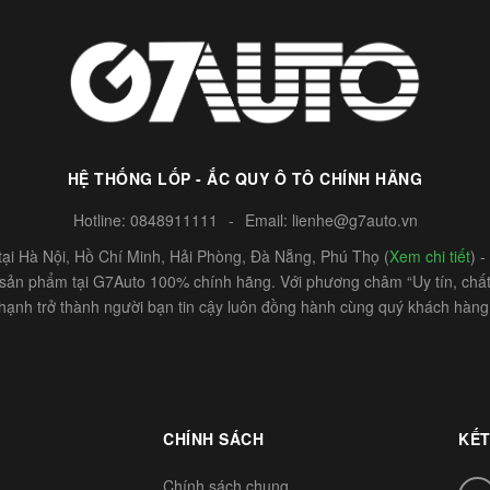
HỆ THỐNG LỐP - ẮC QUY Ô TÔ CHÍNH HÃNG
Hotline:
0848911111
-
Email:
lienhe@g7auto.vn
ại Hà Nội, Hồ Chí Minh, Hải Phòng, Đà Nẵng, Phú Thọ (
Xem chi tiết
) 
c sản phẩm tại G7Auto 100% chính hãng. Với phương châm “Uy tín, chất 
hạnh trở thành người bạn tin cậy luôn đồng hành cùng quý khách hàng
CHÍNH SÁCH
KẾT
Chính sách chung