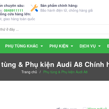
ấn chuyên sâu:
Sản phẩm chính hãng:
ne:
0848911111
Bảo hành điện tử, chống hàng giả
hống cửa hàng lớn:
ốt, giao hàng toàn quốc
PHỤ TÙNG KHÁC
PHỤ KIỆN
DỊCH VỤ
 tùng & Phụ kiện Audi A8 Chính 
Trang chủ
/
Phụ tùng & Phụ kiện Audi A8
Hàng mới về