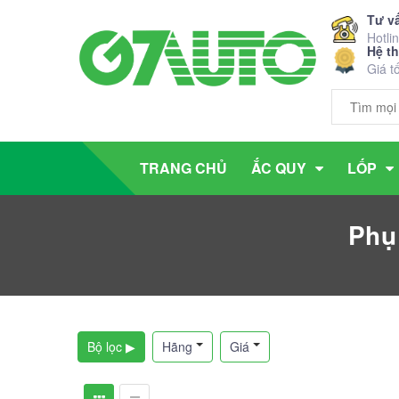
Tư v
Hotli
Hệ t
Giá t
TRANG CHỦ
ẮC QUY
LỐP
Phụ
Bộ lọc ▶
Hãng
Giá