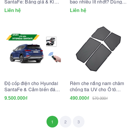
SantaFe: Bảng giá & Kinh
bao nhiêu lít nhớt? Dùng
nghiệm thay lắp
lọc dầu nhớt nào?
Liên hệ
Liên hệ
Độ cốp điện cho Hyundai
Rèm che nắng nam châm
SantaFe & Cảm biến đá
chống tia UV cho Ô tô
cốp
(May đo theo xe)
9.500.000₫
490.000₫
570.000₫
1
2
3