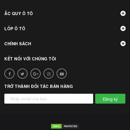
ẮC QUY Ô TÔ
LỐP Ô TÔ
CHÍNH SÁCH
KẾT NỐI VỚI CHÚNG TÔI
TRỞ THÀNH ĐỐI TÁC BÁN HÀNG
Đăng ký