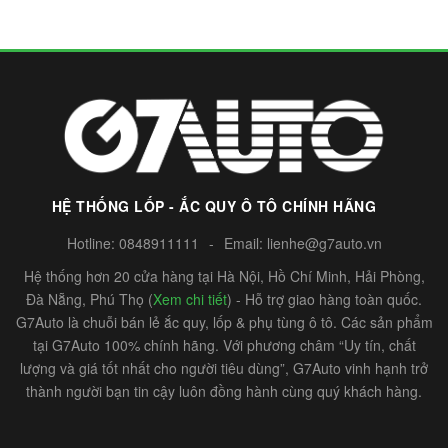
HỆ THỐNG LỐP - ẮC QUY Ô TÔ CHÍNH HÃNG
Hotline:
0848911111
-
Email:
lienhe@g7auto.vn
Hệ thống hơn 20 cửa hàng tại Hà Nội, Hồ Chí Minh, Hải Phòng,
Đà Nẵng, Phú Thọ (
Xem chi tiết
) - Hỗ trợ giao hàng toàn quốc.
G7Auto là chuỗi bán lẻ ắc quy, lốp & phụ tùng ô tô. Các sản phẩm
tại G7Auto 100% chính hãng. Với phương châm “Uy tín, chất
lượng và giá tốt nhất cho người tiêu dùng”, G7Auto vinh hạnh trở
thành người bạn tin cậy luôn đồng hành cùng quý khách hàng.