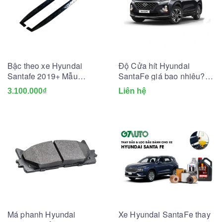
Bậc theo xe Hyundai
Độ Cửa hít Hyundai
Santafe 2019+ Mẫu
SantaFe giá bao nhiêu?
G7TX47
Có nên lắp không?
3.100.000₫
Liên hệ
Má phanh Hyundai
Xe Hyundai SantaFe thay