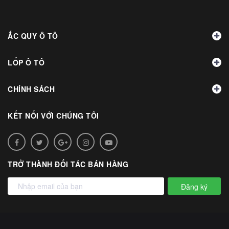
ẮC QUY Ô TÔ
LỐP Ô TÔ
CHÍNH SÁCH
KẾT NỐI VỚI CHÚNG TÔI
TRỞ THÀNH ĐỐI TÁC BÁN HÀNG
Đăng ký