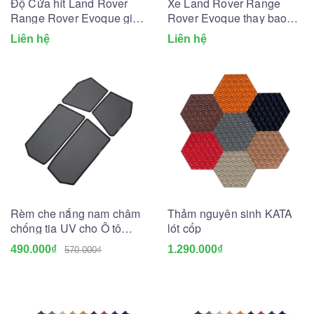
Độ Cửa hít Land Rover
Xe Land Rover Range
Range Rover Evoque giá
Rover Evoque thay bao
bao nhiêu? Có nên lắp
nhiêu lít nhớt? Dùng lọc
Liên hệ
Liên hệ
không?
dầu nhớt nào?
Rèm che nắng nam châm
Thảm nguyên sinh KATA
chống tia UV cho Ô tô
lót cốp
(May đo theo xe)
490.000₫
1.290.000₫
570.000₫