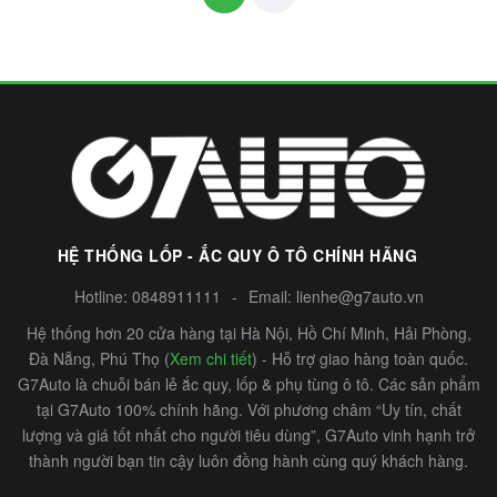
HỆ THỐNG LỐP - ẮC QUY Ô TÔ CHÍNH HÃNG
Hotline:
0848911111
-
Email:
lienhe@g7auto.vn
Hệ thống hơn 20 cửa hàng tại Hà Nội, Hồ Chí Minh, Hải Phòng,
Đà Nẵng, Phú Thọ (
Xem chi tiết
) - Hỗ trợ giao hàng toàn quốc.
G7Auto là chuỗi bán lẻ ắc quy, lốp & phụ tùng ô tô. Các sản phẩm
tại G7Auto 100% chính hãng. Với phương châm “Uy tín, chất
lượng và giá tốt nhất cho người tiêu dùng”, G7Auto vinh hạnh trở
thành người bạn tin cậy luôn đồng hành cùng quý khách hàng.