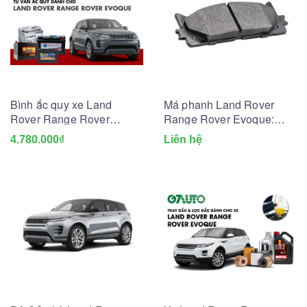
Bình ắc quy xe Land
Má phanh Land Rover
Rover Range Rover
Range Rover Evoque:
Evoque: Bảng giá và
Bảng giá & Kinh nghiệm
4.780.000₫
Liên hệ
thông số kỹ thuật
thay lắp