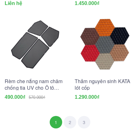
dầu nhớt nào?
nhất
Liên hệ
1.450.000₫
Rèm che nắng nam châm
Thảm nguyên sinh KATA
chống tia UV cho Ô tô
lót cốp
(May đo theo xe)
490.000₫
1.290.000₫
570.000₫
1
2
3