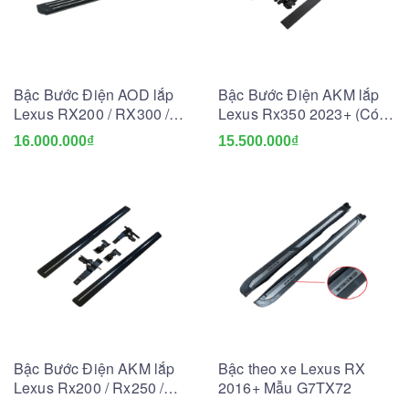
Bậc Bước Điện AOD lắp
Bậc Bước Điện AKM lắp
Lexus RX200 / RX300 /
Lexus Rx350 2023+ (Có
RX350 2016+
Led)
16.000.000₫
15.500.000₫
Bậc Bước Điện AKM lắp
Bậc theo xe Lexus RX
Lexus Rx200 / Rx250 /
2016+ Mẫu G7TX72
Rx300 T 2018+