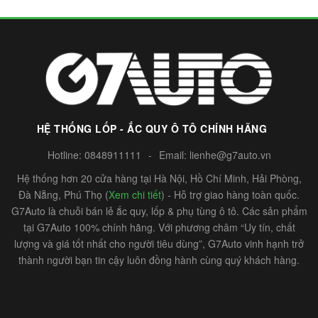
HỆ THỐNG LỐP - ẮC QUY Ô TÔ CHÍNH HÃNG
Hotline:
0848911111
-
Email:
lienhe@g7auto.vn
Hệ thống hơn 20 cửa hàng tại Hà Nội, Hồ Chí Minh, Hải Phòng,
Đà Nẵng, Phú Thọ (
Xem chi tiết
) - Hỗ trợ giao hàng toàn quốc.
G7Auto là chuỗi bán lẻ ắc quy, lốp & phụ tùng ô tô. Các sản phẩm
tại G7Auto 100% chính hãng. Với phương châm “Uy tín, chất
lượng và giá tốt nhất cho người tiêu dùng”, G7Auto vinh hạnh trở
thành người bạn tin cậy luôn đồng hành cùng quý khách hàng.