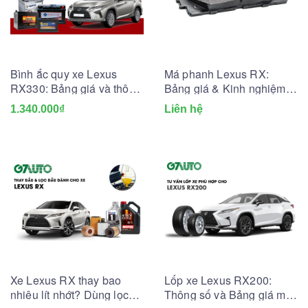
Bình ắc quy xe Lexus
Má phanh Lexus RX:
RX330: Bảng giá và thông
Bảng giá & Kinh nghiệm
số kỹ thuật
thay lắp
1.340.000₫
Liên hệ
Xe Lexus RX thay bao
Lốp xe Lexus RX200:
nhiêu lít nhớt? Dùng lọc
Thông số và Bảng giá mới