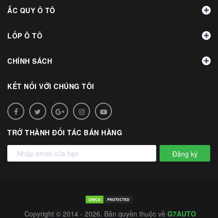
ẮC QUY Ô TÔ
LỐP Ô TÔ
CHÍNH SÁCH
KẾT NỐI VỚI CHÚNG TÔI
TRỞ THÀNH ĐỐI TÁC BÁN HÀNG
Đăng ký
Copyright © 2014 - 2026. Bản quyền thuộc về
G7AUTO