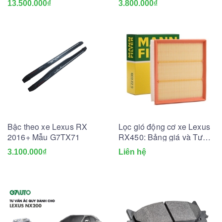
13.500.000₫
3.800.000₫
Bậc theo xe Lexus RX
Lọc gió động cơ xe Lexus
2016+ Mẫu G7TX71
RX450: Bảng giá và Tư
vấn A-Z
3.100.000₫
Liên hệ