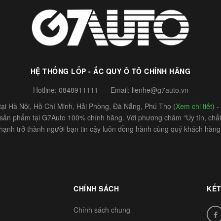
HỆ THỐNG LỐP - ẮC QUY Ô TÔ CHÍNH HÃNG
Hotline:
0848911111
-
Email:
lienhe@g7auto.vn
ại Hà Nội, Hồ Chí Minh, Hải Phòng, Đà Nẵng, Phú Thọ (
Xem chi tiết
) 
c sản phẩm tại G7Auto 100% chính hãng. Với phương châm “Uy tín, chất 
hạnh trở thành người bạn tin cậy luôn đồng hành cùng quý khách hàng
CHÍNH SÁCH
KẾT
Chính sách chung