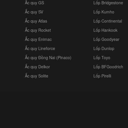
Ắc quy GS
Lốp Bridgestone
Ắc quy SV
Lốp Kumho
Ắc quy Atlas
Lốp Continental
Ắc quy Rocket
Lốp Hankook
Ắc quy Enimac
Lốp Goodyear
Ắc quy Lineforce
Lốp Dunlop
Ắc quy Đồng Nai (Pinaco)
Lốp Toyo
Ắc quy Delkor
Lốp BFGoodrich
Ắc quy Solite
Lốp Pirelli