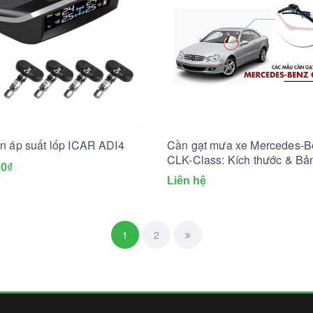
n áp suất lốp ICAR ADI4
Cần gạt mưa xe Mercedes-B
CLK-Class: Kích thước & Bả
00₫
mới nhất
Liên hệ
1
2