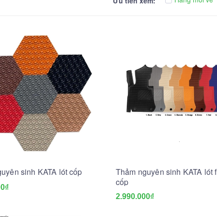
Ưu tiên xem:
uyên sinh KATA lót cốp
Thảm nguyên sinh KATA lót f
cốp
00₫
2.990.000₫