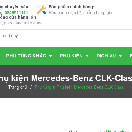
ấn chuyên sâu:
Sản phẩm chính hãng:
ne:
0848911111
Bảo hành điện tử, chống hàng giả
hống cửa hàng lớn:
ốt, giao hàng toàn quốc
PHỤ TÙNG KHÁC
PHỤ KIỆN
DỊCH VỤ
hụ kiện Mercedes-Benz CLK-Cla
Trang chủ
/
Phụ tùng & Phụ kiện Mercedes-Benz CLK-Class
Hàng mới về