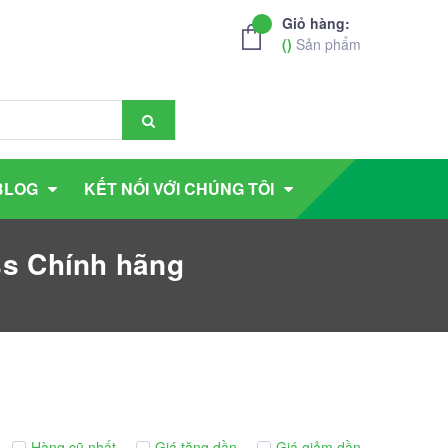
Giỏ hàng:
(
)
Sản phẩm
BLOG
KẾT NỐI VỚI CHÚNG TÔI
ss Chính hãng
Hàng cũ nhất
Giá tăng dần
Giá giảm dần