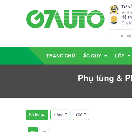
Tư v
Hotli
Hệ t
Giá t
TRANG CHỦ
ẮC QUY
LỐP
Phụ tùng & P
Bộ lọc ▶
Hãng
Giá