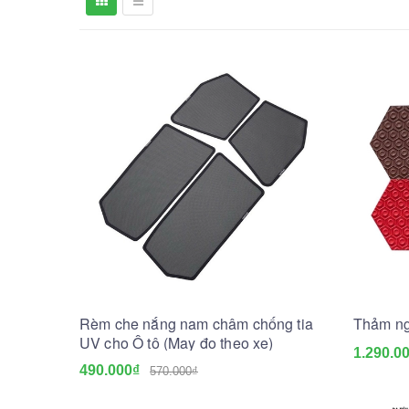
Rèm che nắng nam châm chống tia
Thảm ng
UV cho Ô tô (May đo theo xe)
1.290.0
490.000₫
570.000₫