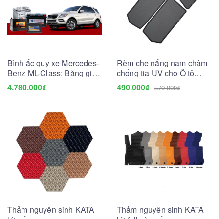
Bình ắc quy xe Mercedes-
Rèm che nắng nam châm
Benz ML-Class: Bảng giá
chống tia UV cho Ô tô
và thông số kỹ thuật
(May đo theo xe)
4.780.000₫
490.000₫
570.000₫
Thảm nguyên sinh KATA
Thảm nguyên sinh KATA