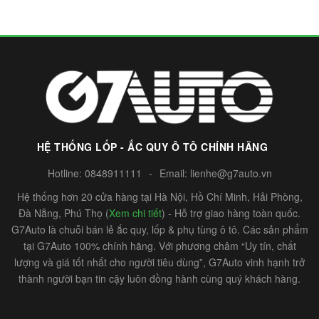
HỆ THỐNG LỐP - ẮC QUY Ô TÔ CHÍNH HÃNG
Hotline:
0848911111
-
Email:
lienhe@g7auto.vn
Hệ thống hơn 20 cửa hàng tại Hà Nội, Hồ Chí Minh, Hải Phòng,
Đà Nẵng, Phú Thọ (
Xem chi tiết
) - Hỗ trợ giao hàng toàn quốc.
G7Auto là chuỗi bán lẻ ắc quy, lốp & phụ tùng ô tô. Các sản phẩm
tại G7Auto 100% chính hãng. Với phương châm “Uy tín, chất
lượng và giá tốt nhất cho người tiêu dùng”, G7Auto vinh hạnh trở
thành người bạn tin cậy luôn đồng hành cùng quý khách hàng.