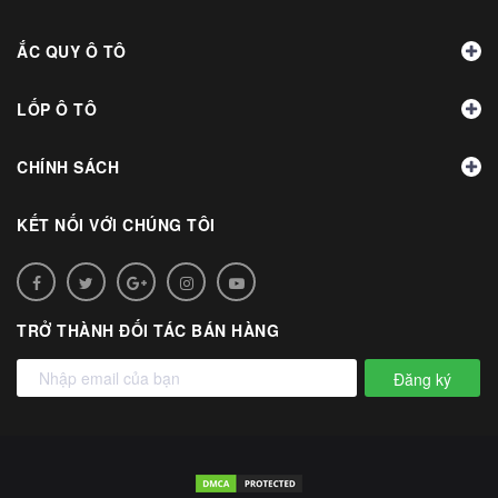
ẮC QUY Ô TÔ
LỐP Ô TÔ
CHÍNH SÁCH
KẾT NỐI VỚI CHÚNG TÔI
TRỞ THÀNH ĐỐI TÁC BÁN HÀNG
Đăng ký