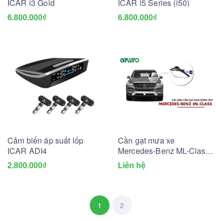
ICAR i3 Gold
ICAR i5 Series (i50)
6.800.000₫
6.800.000₫
Cảm biến áp suất lốp
Cần gạt mưa xe
ICAR ADI4
Mercedes-Benz ML-Class:
Kích thước & Bảng giá mới
2.800.000₫
Liên hệ
nhất
1
2