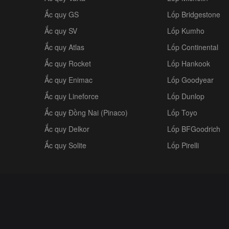
Ắc quy GS
Lốp Bridgestone
Ắc quy SV
Lốp Kumho
Ắc quy Atlas
Lốp Continental
Ắc quy Rocket
Lốp Hankook
Ắc quy Enimac
Lốp Goodyear
Ắc quy Lineforce
Lốp Dunlop
Ắc quy Đồng Nai (Pinaco)
Lốp Toyo
Ắc quy Delkor
Lốp BFGoodrich
Ắc quy Solite
Lốp Pirelli