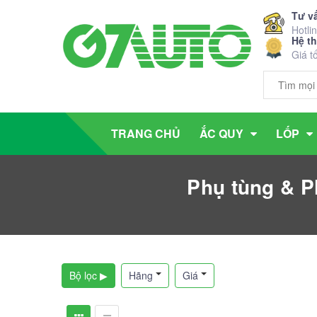
Tư v
Hotli
Hệ t
Giá t
TRANG CHỦ
ẮC QUY
LỐP
Phụ tùng & P
Bộ lọc ▶
Hãng
Giá