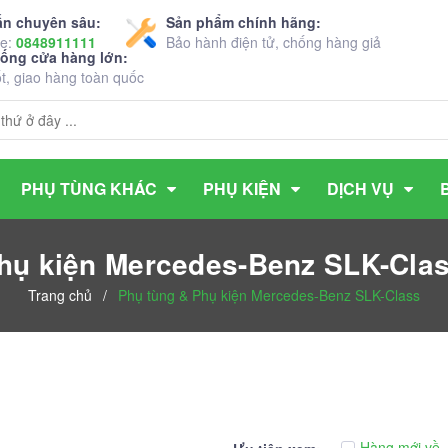
ấn chuyên sâu:
Sản phẩm chính hãng:
ne:
0848911111
Bảo hành điện tử, chống hàng giả
hống cửa hàng lớn:
ốt, giao hàng toàn quốc
PHỤ TÙNG KHÁC
PHỤ KIỆN
DỊCH VỤ
hụ kiện Mercedes-Benz SLK-Cla
Trang chủ
/
Phụ tùng & Phụ kiện Mercedes-Benz SLK-Class
Hàng mới về