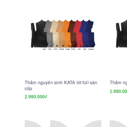
Thảm nguyên sinh KATA lót full sàn
Thảm ng
cốp
1.990.0
2.990.000₫