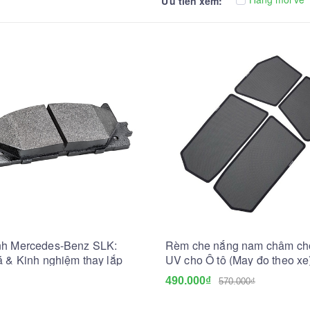
Ưu tiên xem:
h Mercedes-Benz SLK:
Rèm che nắng nam châm chố
á & Kinh nghiệm thay lắp
UV cho Ô tô (May đo theo xe
490.000₫
570.000₫