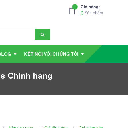
Giỏ hàng:
(
)
Sản phẩm
BLOG
KẾT NỐI VỚI CHÚNG TÔI
ss Chính hãng
Hàng cũ nhất
Giá tăng dần
Giá giảm dần