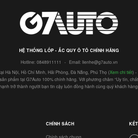
HỆ THỐNG LỐP - ẮC QUY Ô TÔ CHÍNH HÃNG
Hotline:
0848911111
-
Email:
lienhe@g7auto.vn
ại Hà Nội, Hồ Chí Minh, Hải Phòng, Đà Nẵng, Phú Thọ (
Xem chi tiết
) 
c sản phẩm tại G7Auto 100% chính hãng. Với phương châm “Uy tín, chất 
hạnh trở thành người bạn tin cậy luôn đồng hành cùng quý khách hàng
CHÍNH SÁCH
KẾT
Chính sách chung