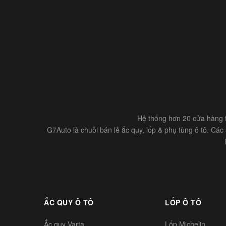
Hệ thống hơn 20 cửa hàng t
G7Auto là chuỗi bán lẻ ắc quy, lốp & phụ tùng ô tô. Cá
ẮC QUY Ô TÔ
LỐP Ô TÔ
Ắc quy Varta
Lốp Michelin