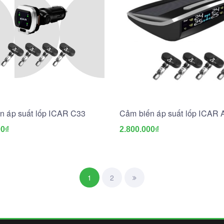
n áp suất lốp ICAR C33
Cảm biến áp suất lốp ICAR 
00₫
2.800.000₫
1
2