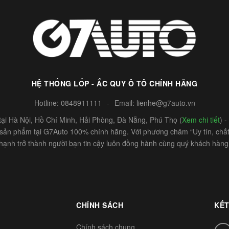
HỆ THỐNG LỐP - ẮC QUY Ô TÔ CHÍNH HÃNG
Hotline:
0848911111
-
Email:
lienhe@g7auto.vn
ại Hà Nội, Hồ Chí Minh, Hải Phòng, Đà Nẵng, Phú Thọ (
Xem chi tiết
) 
c sản phẩm tại G7Auto 100% chính hãng. Với phương châm “Uy tín, chất 
hạnh trở thành người bạn tin cậy luôn đồng hành cùng quý khách hàng
CHÍNH SÁCH
KẾT
Chính sách chung