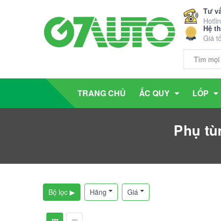
Tư v
Hotli
Hệ t
Giá t
TRANG CHỦ
ẮC QUY
LỐP
Phụ tù
Bộ lọc ▶
Hãng
Giá