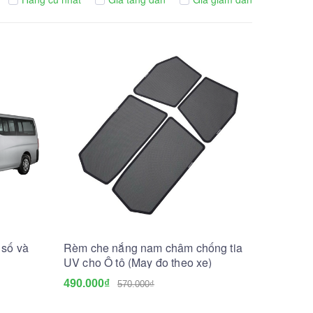
 số và
Rèm che nắng nam châm chống tia
UV cho Ô tô (May đo theo xe)
490.000₫
570.000₫