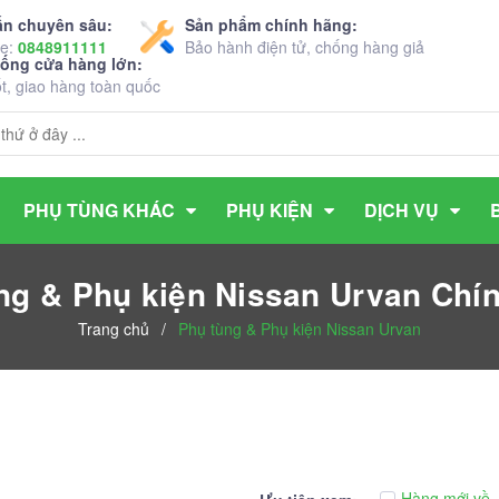
ấn chuyên sâu:
Sản phẩm chính hãng:
ne:
0848911111
Bảo hành điện tử, chống hàng giả
hống cửa hàng lớn:
ốt, giao hàng toàn quốc
PHỤ TÙNG KHÁC
PHỤ KIỆN
DỊCH VỤ
ng & Phụ kiện Nissan Urvan Chí
Trang chủ
/
Phụ tùng & Phụ kiện Nissan Urvan
Hàng mới về