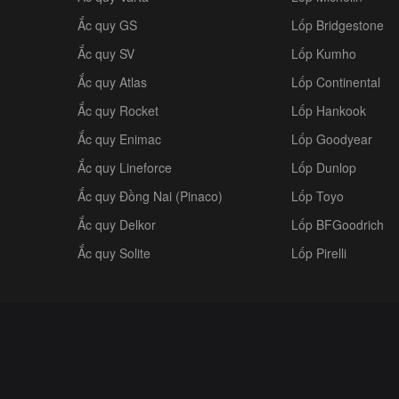
Ắc quy GS
Lốp Bridgestone
Ắc quy SV
Lốp Kumho
Ắc quy Atlas
Lốp Continental
Ắc quy Rocket
Lốp Hankook
Ắc quy Enimac
Lốp Goodyear
Ắc quy Lineforce
Lốp Dunlop
Ắc quy Đồng Nai (Pinaco)
Lốp Toyo
Ắc quy Delkor
Lốp BFGoodrich
Ắc quy Solite
Lốp Pirelli