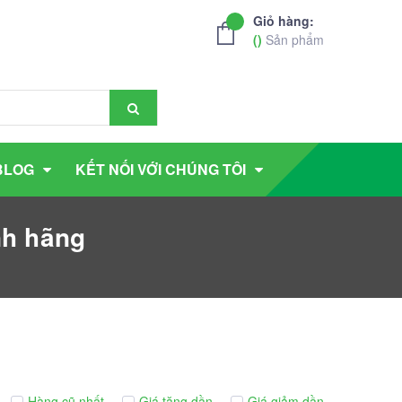
Giỏ hàng:
(
)
Sản phẩm
BLOG
KẾT NỐI VỚI CHÚNG TÔI
nh hãng
Hàng cũ nhất
Giá tăng dần
Giá giảm dần