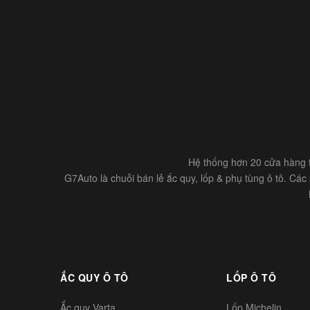
Hệ thống hơn 20 cửa hàng t
G7Auto là chuỗi bán lẻ ắc quy, lốp & phụ tùng ô tô. Cá
ẮC QUY Ô TÔ
LỐP Ô TÔ
Ắc quy Varta
Lốp Michelin