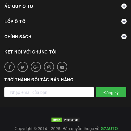
ẮC QUY Ô TÔ
LỐP Ô TÔ
CHÍNH SÁCH
KẾT NỐI VỚI CHÚNG TÔI
TRỞ THÀNH ĐỐI TÁC BÁN HÀNG
Đăng ký
Copyright © 2014 - 2026. Bản quyền thuộc về
G7AUTO