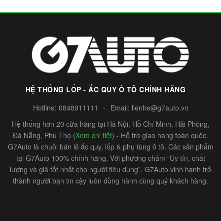
HỆ THỐNG LỐP - ẮC QUY Ô TÔ CHÍNH HÃNG
Hotline:
0848911111
-
Email:
lienhe@g7auto.vn
Hệ thống hơn 20 cửa hàng tại Hà Nội, Hồ Chí Minh, Hải Phòng,
Đà Nẵng, Phú Thọ (
Xem chi tiết
) - Hỗ trợ giao hàng toàn quốc.
G7Auto là chuỗi bán lẻ ắc quy, lốp & phụ tùng ô tô. Các sản phẩm
tại G7Auto 100% chính hãng. Với phương châm “Uy tín, chất
lượng và giá tốt nhất cho người tiêu dùng”, G7Auto vinh hạnh trở
thành người bạn tin cậy luôn đồng hành cùng quý khách hàng.