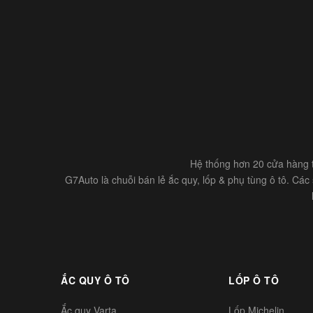
Hệ thống hơn 20 cửa hàng t
G7Auto là chuỗi bán lẻ ắc quy, lốp & phụ tùng ô tô. Cá
ẮC QUY Ô TÔ
LỐP Ô TÔ
Ắc quy Varta
Lốp Michelin