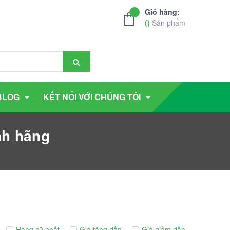
Giỏ hàng:
(
)
Sản phẩm
BLOG
KẾT NỐI VỚI CHÚNG TÔI
nh hãng
Hàng cũ nhất
Giá tăng dần
Giá giảm dần