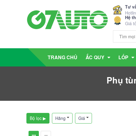
Tư v
Hotli
Hệ t
Giá t
TRANG CHỦ
ẮC QUY
LỐP
Phụ tù
Bộ lọc ▶
Hãng
Giá