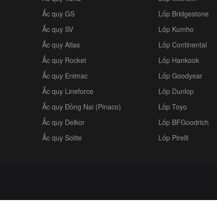
Ắc quy GS
Lốp Bridgestone
Ắc quy SV
Lốp Kumho
Ắc quy Atlas
Lốp Continental
Ắc quy Rocket
Lốp Hankook
Ắc quy Enimac
Lốp Goodyear
Ắc quy Lineforce
Lốp Dunlop
Ắc quy Đồng Nai (Pinaco)
Lốp Toyo
Ắc quy Delkor
Lốp BFGoodrich
Ắc quy Solite
Lốp Pirelli