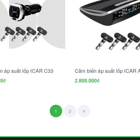
n áp suất lốp ICAR C33
Cảm biến áp suất lốp ICAR 
00₫
2.800.000₫
1
2