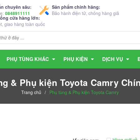
ấn chuyên sâu:
Sản phẩm chính hãng:
ne:
0848911111
Bảo hành điện tử, chống hàng giả
hống cửa hàng lớn:
ốt, giao hàng toàn quốc
PHỤ TÙNG KHÁC
PHỤ KIỆN
DỊCH VỤ
ng & Phụ kiện Toyota Camry Chí
Trang chủ
/
Phụ tùng & Phụ kiện Toyota Camry
Hàng mới về