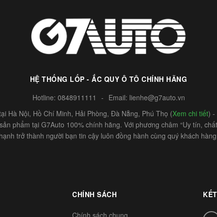
HỆ THỐNG LỐP - ẮC QUY Ô TÔ CHÍNH HÃNG
Hotline:
0848911111
-
Email:
lienhe@g7auto.vn
ại Hà Nội, Hồ Chí Minh, Hải Phòng, Đà Nẵng, Phú Thọ (
Xem chi tiết
) 
c sản phẩm tại G7Auto 100% chính hãng. Với phương châm “Uy tín, chất 
hạnh trở thành người bạn tin cậy luôn đồng hành cùng quý khách hàng
CHÍNH SÁCH
KẾT
Chính sách chung