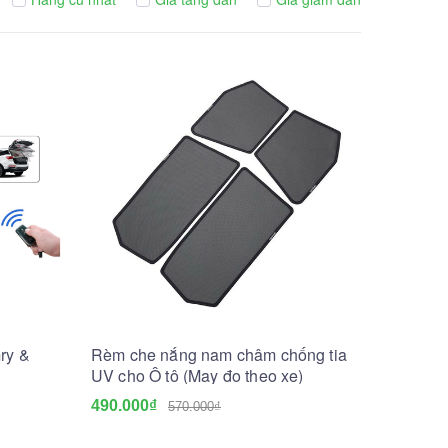
ry &
Rèm che nắng nam châm chống tia
UV cho Ô tô (May đo theo xe)
490.000₫
570.000₫