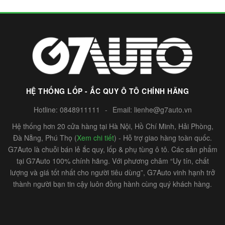
HỆ THỐNG LỐP - ẮC QUY Ô TÔ CHÍNH HÃNG
Hotline:
0848911111
-
Email:
lienhe@g7auto.vn
Hệ thống hơn 20 cửa hàng tại Hà Nội, Hồ Chí Minh, Hải Phòng,
Đà Nẵng, Phú Thọ (
Xem chi tiết
) - Hỗ trợ giao hàng toàn quốc.
G7Auto là chuỗi bán lẻ ắc quy, lốp & phụ tùng ô tô. Các sản phẩm
tại G7Auto 100% chính hãng. Với phương châm “Uy tín, chất
lượng và giá tốt nhất cho người tiêu dùng”, G7Auto vinh hạnh trở
thành người bạn tin cậy luôn đồng hành cùng quý khách hàng.