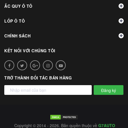
ẮC QUY Ô TÔ
LỐP Ô TÔ
CHÍNH SÁCH
KẾT NỐI VỚI CHÚNG TÔI
TRỞ THÀNH ĐỐI TÁC BÁN HÀNG
Đăng ký
Copyright © 2014 - 2026. Bản quyền thuộc về
G7AUTO