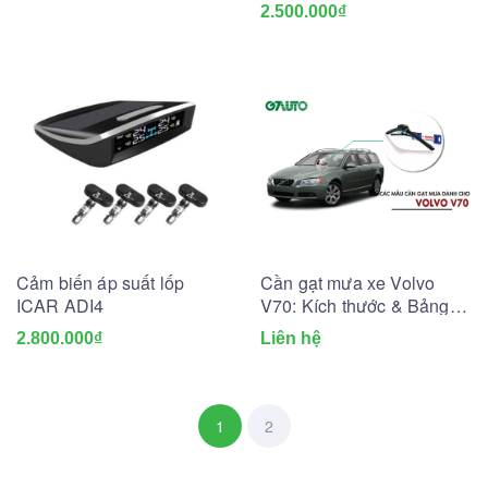
2.500.000₫
Cảm biến áp suất lốp
Cần gạt mưa xe Volvo
ICAR ADI4
V70: Kích thước & Bảng
giá mới nhất
2.800.000₫
Liên hệ
1
2