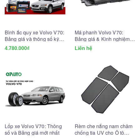
Bình ắc quy xe Volvo V70:
Má phanh Volvo V70:
Bảng giá và thông số kỹ
Bảng giá & Kinh nghiệm
thuật
thay lắp
4.780.000₫
Liên hệ
Lốp xe Volvo V70: Thông
Rèm che nắng nam châm
số và Bảng giá mới nhất
chống tia UV cho Ô tô
(May đo theo xe)