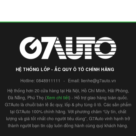
HỆ THỐNG LỐP - ẮC QUY Ô TÔ CHÍNH HÃNG
Hotline:
0848911111
-
Email:
lienhe@g7auto.vn
Hệ thống hơn 20 cửa hàng tại Hà Nội, Hồ Chí Minh, Hải Phòng,
Đà Nẵng, Phú Thọ (
Xem chi tiết
) - Hỗ trợ giao hàng toàn quốc.
G7Auto là chuỗi bán lẻ ắc quy, lốp & phụ tùng ô tô. Các sản phẩm
tại G7Auto 100% chính hãng. Với phương châm “Uy tín, chất
lượng và giá tốt nhất cho người tiêu dùng”, G7Auto vinh hạnh trở
thành người bạn tin cậy luôn đồng hành cùng quý khách hàng.