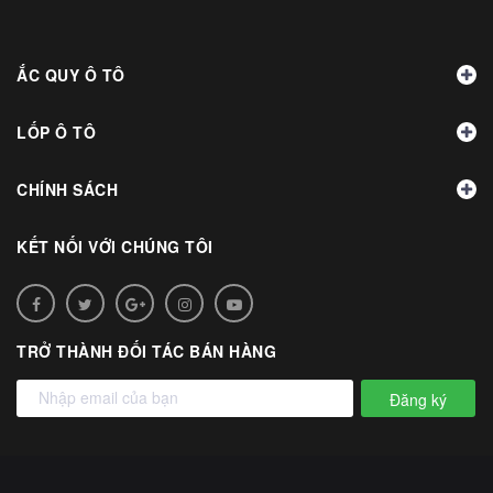
ẮC QUY Ô TÔ
LỐP Ô TÔ
CHÍNH SÁCH
KẾT NỐI VỚI CHÚNG TÔI
TRỞ THÀNH ĐỐI TÁC BÁN HÀNG
Đăng ký