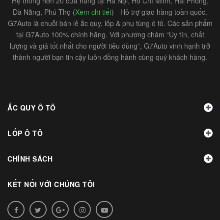
Hệ thống hơn 20 cửa hàng tại Hà Nội, Hồ Chí Minh, Hải Phòng,
Đà Nẵng, Phú Thọ (
Xem chi tiết
) - Hỗ trợ giao hàng toàn quốc.
G7Auto là chuỗi bán lẻ ắc quy, lốp & phụ tùng ô tô. Các sản phẩm
tại G7Auto 100% chính hãng. Với phương châm “Uy tín, chất
lượng và giá tốt nhất cho người tiêu dùng”, G7Auto vinh hạnh trở
thành người bạn tin cậy luôn đồng hành cùng quý khách hàng.
ẮC QUY Ô TÔ
LỐP Ô TÔ
CHÍNH SÁCH
KẾT NỐI VỚI CHÚNG TÔI