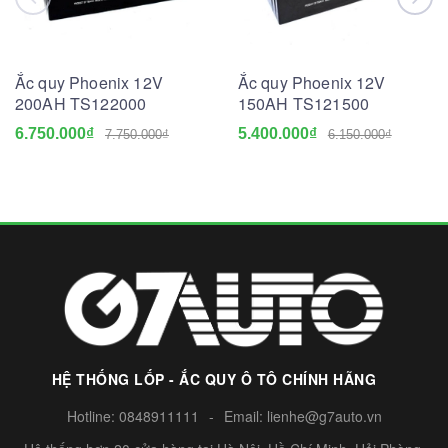
Ắc quy Phoenix 12V
Ắc quy Phoenix 12V
200AH TS122000
150AH TS121500
6.750.000₫
5.400.000₫
7.750.000₫
6.150.000₫
HỆ THỐNG LỐP - ẮC QUY Ô TÔ CHÍNH HÃNG
Hotline:
0848911111
-
Email:
lienhe@g7auto.vn