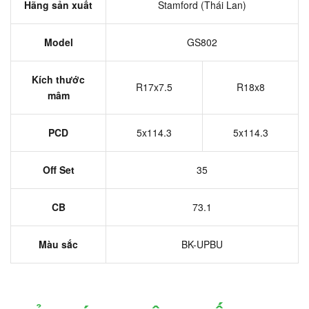
Hãng sản xuất
Stamford (Thái Lan)
Model
GS802
Kích thước
R17x7.5
R18x8
mâm
PCD
5x114.3
5x114.3
Off Set
35
CB
73.1
Màu sắc
BK-UPBU