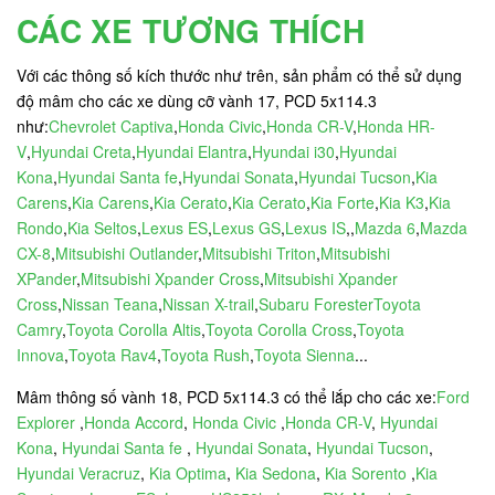
CÁC XE TƯƠNG THÍCH
Với các thông số kích thước như trên, sản phẩm có thể sử dụng
độ mâm cho các xe dùng cỡ vành 17, PCD 5x114.3
như:
Chevrolet Captiva
,
Honda Civic
,
Honda CR-V
,
Honda HR-
V
,
Hyundai Creta
,
Hyundai Elantra
,
Hyundai i30
,
Hyundai
Kona
,
Hyundai Santa fe
,
Hyundai Sonata
,
Hyundai Tucson
,
Kia
Carens
,
Kia Carens
,
Kia Cerato
,
Kia Cerato
,
Kia Forte
,
Kia K3
,
Kia
Rondo
,
Kia Seltos
,
Lexus ES
,
Lexus GS
,
Lexus IS
,,
Mazda 6
,
Mazda
CX-8
,
Mitsubishi Outlander
,
Mitsubishi Triton
,
Mitsubishi
XPander
,
Mitsubishi Xpander Cross
,
Mitsubishi Xpander
Cross
,
Nissan Teana
,
Nissan X-trail
,
Subaru Forester
Toyota
Camry
,
Toyota Corolla Altis
,
Toyota Corolla Cross
,
Toyota
Innova
,
Toyota Rav4
,
Toyota Rush
,
Toyota Sienna
...
Mâm thông số vành 18, PCD 5x114.3 có thể lắp cho các xe:
Ford
Explorer
,
Honda Accord
,
Honda Civic
,
Honda CR-V
,
Hyundai
Kona
,
Hyundai Santa fe
,
Hyundai Sonata
,
Hyundai Tucson
,
Hyundai Veracruz
,
Kia Optima
,
Kia Sedona
,
Kia Sorento
,
Kia