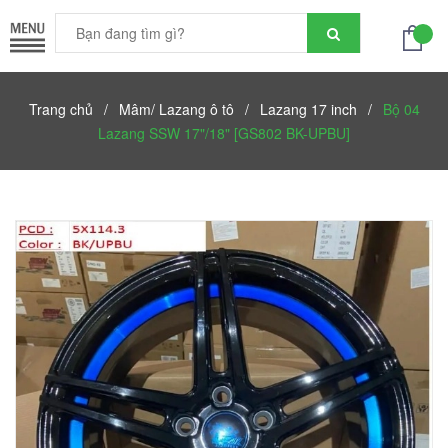
Trang chủ
/
Mâm/ Lazang ô tô
/
Lazang 17 inch
/
Bộ 04
Lazang SSW 17"/18" [GS802 BK-UPBU]