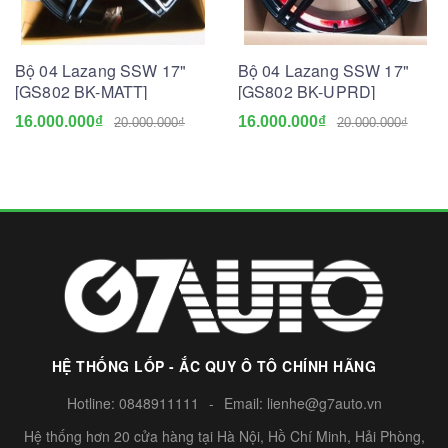
Bộ 04 Lazang SSW 17"
Bộ 04 Lazang SSW 17"
[GS802 BK-MATT]
[GS802 BK-UPRD]
16.000.000₫
16.000.000₫
20.000.000₫
20.000.000₫
HỆ THỐNG LỐP - ẮC QUY Ô TÔ CHÍNH HÃNG
Hotline:
0848911111
-
Email:
lienhe@g7auto.vn
Hệ thống hơn 20 cửa hàng tại Hà Nội, Hồ Chí Minh, Hải Phòng,