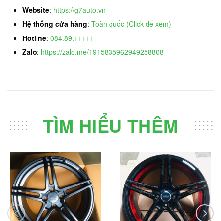
Website
:
https://g7auto.vn
Hệ thống cửa hàng
:
Toàn quốc (Click để xem)
Hotline
:
084.89.11111
Zalo
:
https://zalo.me/1915835962949258808
TÌM HIỂU THÊM