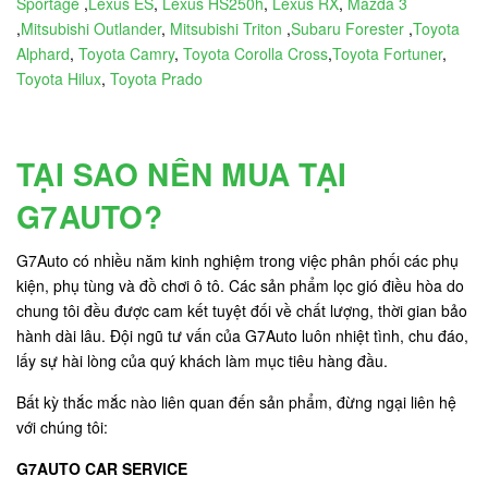
Sportage
,
Lexus ES
,
Lexus HS250h
,
Lexus RX
,
Mazda 3
,
Mitsubishi Outlander
,
Mitsubishi Triton
,
Subaru Forester
,
Toyota
Alphard
,
Toyota Camry
,
Toyota Corolla Cross
,
Toyota Fortuner
,
Toyota Hilux
,
Toyota Prado
TẠI SAO NÊN MUA TẠI
G7AUTO?
G7Auto có nhiều năm kinh nghiệm trong việc phân phối các phụ
kiện, phụ tùng và đồ chơi ô tô. Các sản phẩm lọc gió điều hòa do
chung tôi đều được cam kết tuyệt đối về chất lượng, thời gian bảo
hành dài lâu. Đội ngũ tư vấn của G7Auto luôn nhiệt tình, chu đáo,
lấy sự hài lòng của quý khách làm mục tiêu hàng đầu.
Bất kỳ thắc mắc nào liên quan đến sản phẩm, đừng ngại liên hệ
với chúng tôi:
G7AUTO CAR SERVICE