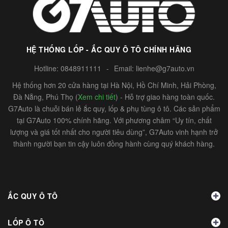
HỆ THỐNG LỐP - ẮC QUY Ô TÔ CHÍNH HÃNG
Hotline:
0848911111
-
Email:
lienhe@g7auto.vn
Hệ thống hơn 20 cửa hàng tại Hà Nội, Hồ Chí Minh, Hải Phòng,
Đà Nẵng, Phú Thọ (
Xem chi tiết
) - Hỗ trợ giao hàng toàn quốc.
G7Auto là chuỗi bán lẻ ắc quy, lốp & phụ tùng ô tô. Các sản phẩm
tại G7Auto 100% chính hãng. Với phương châm “Uy tín, chất
lượng và giá tốt nhất cho người tiêu dùng”, G7Auto vinh hạnh trở
thành người bạn tin cậy luôn đồng hành cùng quý khách hàng.
ẮC QUY Ô TÔ
LỐP Ô TÔ