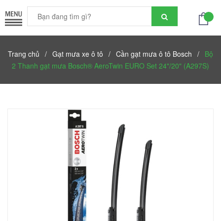
Trang chủ
/
Gạt mưa xe ô tô
/
Cần gạt mưa ô tô Bosch
/
Bộ
2 Thanh gạt mưa Bosch® AeroTwin EURO Set 24"/20" (A297S)