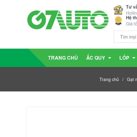
Tư v
Hotli
Hệ t
Giá t
TRANG CHỦ
ẮC QUY
LỐP
Trang chủ
/
Gạt 