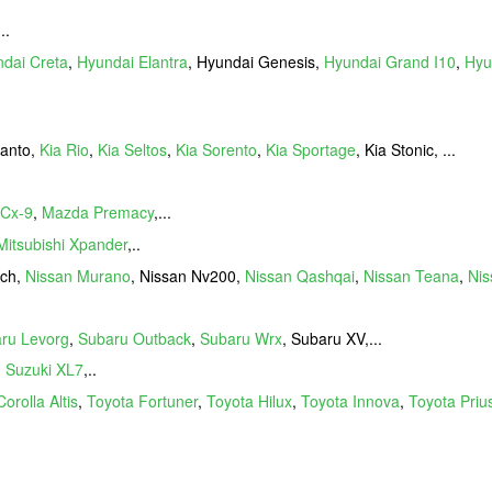
...
dai Creta
,
Hyundai Elantra
, Hyundai Genesis,
Hyundai Grand I10
,
Hyu
canto,
Kia Rio
,
Kia Seltos
,
Kia Sorento
,
Kia Sportage
, Kia Stonic, ...
Cx-9
,
Mazda Premacy
,...
Mitsubishi Xpander
,..
rch,
Nissan Murano
, Nissan Nv200,
Nissan Qashqai
,
Nissan Teana
,
Nis
ru Levorg
,
Subaru Outback
,
Subaru Wrx
, Subaru XV,...
,
Suzuki XL7
,..
orolla Altis
,
Toyota Fortuner
,
Toyota Hilux
,
Toyota Innova
,
Toyota Priu