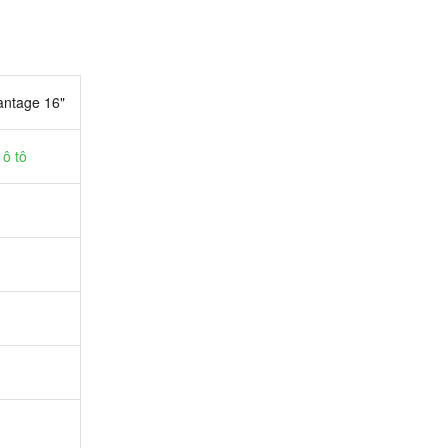
ntage 16"
ô tô