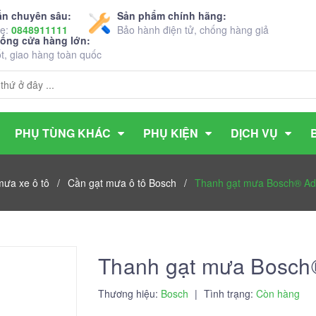
ấn chuyên sâu:
Sản phẩm chính hãng:
ne:
0848911111
Bảo hành điện tử, chống hàng giả
hống cửa hàng lớn:
ốt, giao hàng toàn quốc
PHỤ TÙNG KHÁC
PHỤ KIỆN
DỊCH VỤ
mưa xe ô tô
/
Cần gạt mưa ô tô Bosch
/
Thanh gạt mưa Bosch® Ad
Thanh gạt mưa Bosch
Thương hiệu:
Bosch
|
Tình trạng:
Còn hàng