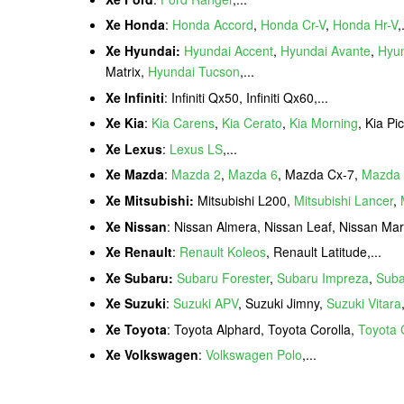
Xe Honda
:
Honda Accord
,
Honda Cr-V
,
Honda Hr-V
,
Xe Hyundai:
Hyundai Accent
,
Hyundai Avante
,
Hyun
Matrix,
Hyundai Tucson
,...
Xe Infiniti
: Infiniti Qx50, Infiniti Qx60,...
Xe Kia
:
Kia Carens
,
Kia Cerato
,
Kia Morning
, Kia Pi
Xe Lexus
:
Lexus LS
,...
Xe Mazda
:
Mazda 2
,
Mazda 6
, Mazda Cx-7,
Mazda 
Xe Mitsubishi:
Mitsubishi L200,
Mitsubishi Lancer
,
Xe Nissan
: Nissan Almera, Nissan Leaf, Nissan Ma
Xe Renault
:
Renault Koleos
, Renault Latitude,...
Xe Subaru:
Subaru Forester
,
Subaru Impreza
,
Suba
Xe Suzuki
:
Suzuki APV
, Suzuki Jimny,
Suzuki Vitara
Xe Toyota
: Toyota Alphard, Toyota Corolla,
Toyota C
Xe Volkswagen
:
Volkswagen Polo
,...