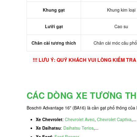
Khung gạt
Khung kim loại
Lưỡi gạt
Cao su
Chân cài tương thích
Chân cài móc câu phổ
!!! LƯU Ý: QUÝ KHÁCH VUI LÒNG KIỂM T
CÁC DÒNG XE TƯƠNG TH
Bosch® Advantage 16" (BA16) là cần gạt phổ thông của 
Xe Chevrolet
:
Chevrolet Aveo
,
Chevrolet Captiva
,...
Xe Daihatsu
:
Daihatsu Terios
,...
Xe Ford
:
Ford Ranger
,...