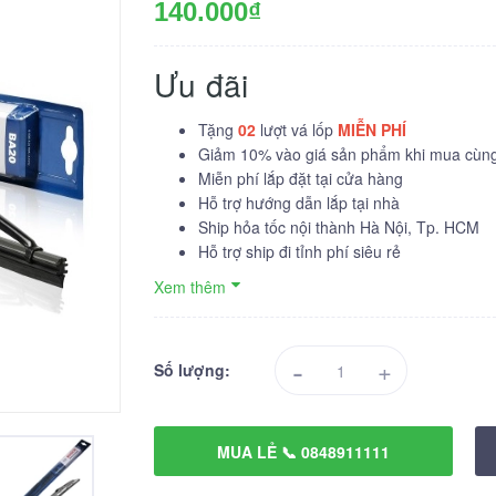
140.000₫
Ưu đãi
Tặng
02
lượt vá lốp
MIỄN PHÍ
Giảm 10% vào giá sản phẩm khi mua cùng 
Miễn phí lắp đặt tại cửa hàng
Hỗ trợ hướng dẫn lắp tại nhà
Ship hỏa tốc nội thành Hà Nội, Tp. HCM
Hỗ trợ ship đi tỉnh phí siêu rẻ
Xem thêm
-
+
Số lượng:
MUA LẺ 📞 0848911111