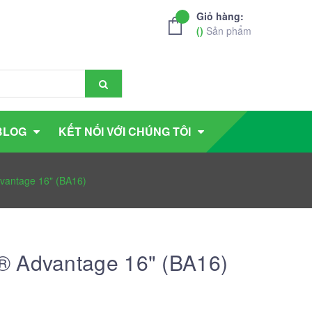
Giỏ hàng:
(
)
Sản phẩm
BLOG
KẾT NỐI VỚI CHÚNG TÔI
vantage 16" (BA16)
® Advantage 16" (BA16)