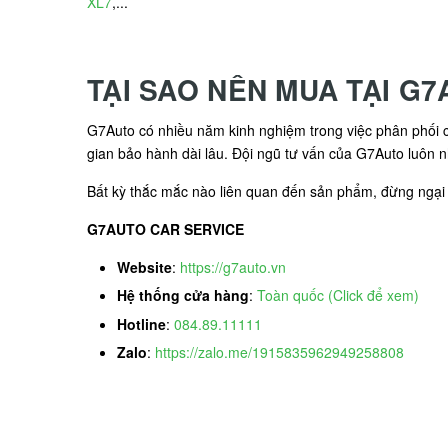
XL7
,...
TẠI SAO NÊN MUA TẠI G
G7Auto có nhiều năm kinh nghiệm trong việc phân phối cá
gian bảo hành dài lâu. Đội ngũ tư vấn của G7Auto luôn n
Bất kỳ thắc mắc nào liên quan đến sản phẩm, đừng ngại l
G7AUTO CAR SERVICE
Website
:
https://g7auto.vn
Hệ thống cửa hàng
:
Toàn quốc (Click để xem)
Hotline
:
084.89.11111
Zalo
:
https://zalo.me/1915835962949258808