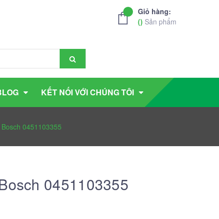
Giỏ hàng:
(
)
Sản phẩm
BLOG
KẾT NỐI VỚI CHÚNG TÔI
ơ Bosch 0451103355
ơ Bosch 0451103355