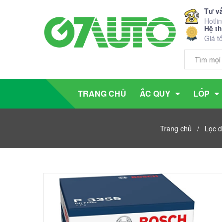
Tư v
Hotli
Hệ t
Giá t
TRANG CHỦ
ẮC QUY
LỐP
Trang chủ
/
Lọc d