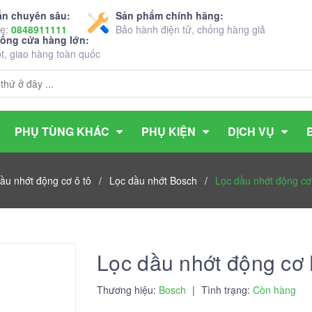
ấn chuyên sâu:
Sản phẩm chính hãng:
ne:
0848911111
Bảo hành điện tử, chống hàng giả
hống cửa hàng lớn:
ốt, giao hàng toàn quốc
PHỤ TÙNG KHÁC
PHỤ KIỆN
DỊCH VỤ
ầu nhớt động cơ ô tô
/
Lọc dầu nhớt Bosch
/
Lọc dầu nhớt động c
Lọc dầu nhớt động c
Thương hiệu:
Bosch
|
Tình trạng:
Còn hàng