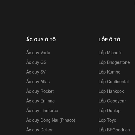
ẮC QUY Ô TÔ
LỐP Ô TÔ
Ắc quy Varta
Lốp Michelin
Ắc quy GS
Lốp Bridgestone
Ắc quy SV
Lốp Kumho
Ắc quy Atlas
Lốp Continental
Ắc quy Rocket
Lốp Hankook
Ắc quy Enimac
Lốp Goodyear
Ắc quy Lineforce
Lốp Dunlop
Ắc quy Đồng Nai (Pinaco)
Lốp Toyo
Ắc quy Delkor
Lốp BFGoodrich