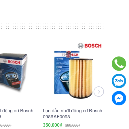
t động cơ Bosch
Lọc dầu nhớt động cơ Bosch
Lọc dầu
8
0986AF0098
F02640
350.000₫
600.000
0.000₫
390.000₫