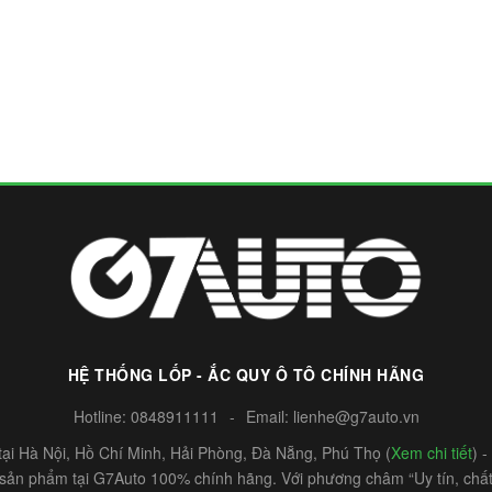
HỆ THỐNG LỐP - ẮC QUY Ô TÔ CHÍNH HÃNG
Hotline:
0848911111
-
Email:
lienhe@g7auto.vn
ại Hà Nội, Hồ Chí Minh, Hải Phòng, Đà Nẵng, Phú Thọ (
Xem chi tiết
) 
c sản phẩm tại G7Auto 100% chính hãng. Với phương châm “Uy tín, chất 