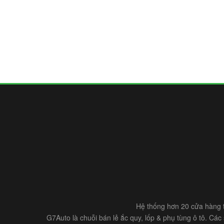
Hệ thống hơn 20 cửa hàng t
G7Auto là chuỗi bán lẻ ắc quy, lốp & phụ tùng ô tô. Cá