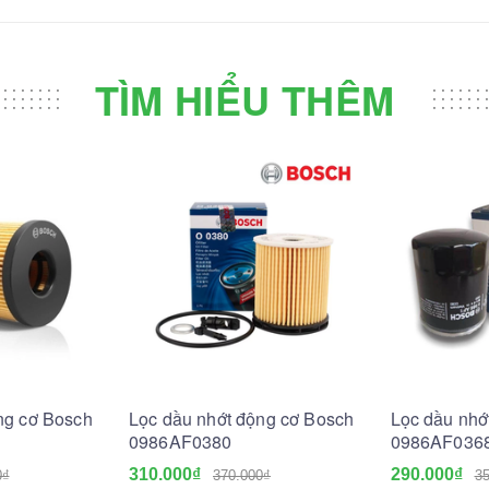
TÌM HIỂU THÊM
ng cơ Bosch
Lọc dầu nhớt động cơ Bosch
Lọc dầu nhớ
0986AF0380
0986AF036
310.000₫
290.000₫
0₫
370.000₫
35