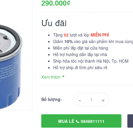
290.000₫
Ưu đãi
Tặng
02
lượt vá lốp
MIỄN PHÍ
Giảm
10%
vào giá sản phẩm khi mua cùng 
Miễn phí lắp đặt tại cửa hàng
Hỗ trợ hướng dẫn lắp tại nhà
Ship hỏa tốc nội thành Hà Nội, Tp. HCM
Hỗ trợ ship đi tỉnh phí siêu rẻ
Xem thêm
-
+
Số lượng:
MUA LẺ 📞 0848911111