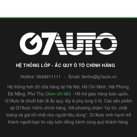
HỆ THỐNG LỐP - ẮC QUY Ô TÔ CHÍNH HÃNG
Hotline:
0848911111
-
Email:
lienhe@g7auto.vn
Hệ thống hơn 20 cửa hàng tại Hà Nội, Hồ Chí Minh, Hải Phòng,
Đà Nẵng, Phú Thọ (
Xem chi tiết
) - Hỗ trợ giao hàng toàn quốc.
G7Auto là chuỗi bán lẻ ắc quy, lốp & phụ tùng ô tô. Các sản phẩm
tại G7Auto 100% chính hãng. Với phương châm “Uy tín, chất
lượng và giá tốt nhất cho người tiêu dùng”, G7Auto vinh hạnh trở
thành người bạn tin cậy luôn đồng hành cùng quý khách hàng.