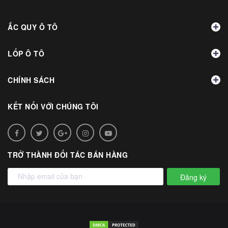
ẮC QUY Ô TÔ
LỐP Ô TÔ
CHÍNH SÁCH
KẾT NỐI VỚI CHÚNG TÔI
TRỞ THÀNH ĐỐI TÁC BÁN HÀNG
Đăng ký