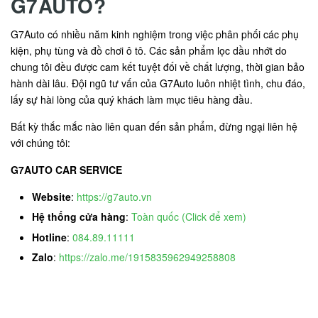
G7AUTO?
G7Auto có nhiều năm kinh nghiệm trong việc phân phối các phụ
kiện, phụ tùng và đồ chơi ô tô. Các sản phẩm lọc dầu nhớt do
chung tôi đều được cam kết tuyệt đối về chất lượng, thời gian bảo
hành dài lâu. Đội ngũ tư vấn của G7Auto luôn nhiệt tình, chu đáo,
lấy sự hài lòng của quý khách làm mục tiêu hàng đầu.
Bất kỳ thắc mắc nào liên quan đến sản phẩm, đừng ngại liên hệ
với chúng tôi:
G7AUTO CAR SERVICE
Website
:
https://g7auto.vn
Hệ thống cửa hàng
:
Toàn quốc (Click để xem)
Hotline
:
084.89.11111
Zalo
:
https://zalo.me/1915835962949258808