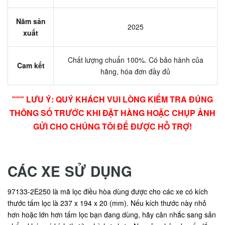
Năm sản
2025
xuất
Chất lượng chuẩn 100%. Có bảo hành của
Cam kết
hãng, hóa đơn đầy đủ
""" LƯU Ý: QUÝ KHÁCH VUI LÒNG KIỂM TRA ĐÚNG
THÔNG SỐ TRƯỚC KHI ĐẶT HÀNG HOẶC CHỤP ẢNH
GỬI CHO CHÚNG TÔI ĐỂ ĐƯỢC HỖ TRỢ!
CÁC XE SỬ DỤNG
97133-2E250 là mã lọc điều hòa dùng được cho các xe có kích
thước tấm lọc là 237 x 194 x 20 (mm). Nếu kích thước này nhỏ
hơn hoặc lớn hơn tấm lọc bạn đang dùng, hãy cân nhắc sang sản