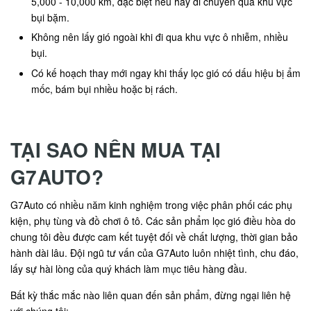
5,000 - 10,000 km, đặc biệt nếu hay di chuyển qua khu vực
bụi bặm.
Không nên lấy gió ngoài khi đi qua khu vực ô nhiễm, nhiều
bụi.
Có kế hoạch thay mới ngay khi thấy lọc gió có dấu hiệu bị ẩm
mốc, bám bụi nhiều hoặc bị rách.
TẠI SAO NÊN MUA TẠI
G7AUTO?
G7Auto có nhiều năm kinh nghiệm trong việc phân phối các phụ
kiện, phụ tùng và đồ chơi ô tô. Các sản phẩm lọc gió điều hòa do
chung tôi đều được cam kết tuyệt đối về chất lượng, thời gian bảo
hành dài lâu. Đội ngũ tư vấn của G7Auto luôn nhiệt tình, chu đáo,
lấy sự hài lòng của quý khách làm mục tiêu hàng đầu.
Bất kỳ thắc mắc nào liên quan đến sản phẩm, đừng ngại liên hệ
với chúng tôi: