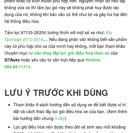
phẩm khác có kích thước phù hợp hơn. Nguyên nhân do nếu lắp
không vừa xe thì tấm lọc gió này sẽ không phát huy được tác
dụng của nó, không khí bẩn vẫn có thể chui lọt và gây hư hại đến
hệ thống điều hòa.
Tấm lọc 97133-2E250 tương thích với một số xe như:
Kia
Sportage 2010-2016
,... Nếu đang phân vân không biết sản phẩm
này có phù hợp cho xe của mình hay không, mời bạn tham khảo
chuyên mục
tư vấn thay lắp lọc gió điều hòa theo xe
của
G7Auto
hoặc yêu cầu tư vấn trực tiếp qua
Hotline:
084.89.11111
.
LƯU Ý TRƯỚC KHI DÙNG
Tham khảo ở sách hướng dẫn sử dụng xe để biết được vị trí
đặt và cách tháo lắp lọc gió điều hòa xe của bạn. (Xem thêm
bài hướng dẫn chung
ở đây
)
Lọc gió điều hòa nên được theo dõi vệ sinh sau mỗi khoảng