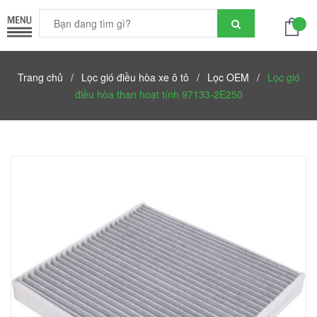
Trang chủ
/
Lọc gió điều hòa xe ô tô
/
Lọc OEM
/
Lọc gió
điều hòa than hoạt tính 97133-2E250