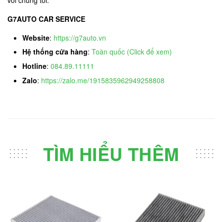
G7AUTO CAR SERVICE
Website
:
https://g7auto.vn
Hệ thống cửa hàng
:
Toàn quốc (Click để xem)
Hotline
:
084.89.11111
Zalo
:
https://zalo.me/1915835962949258808
TÌM HIỂU THÊM