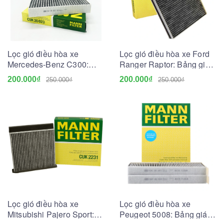
Lọc gió điều hòa xe
Lọc gió điều hòa xe Ford
Mercedes-Benz C300:
Ranger Raptor: Bảng giá
Bảng giá và Tư vấn A-Z
và Tư vấn A-Z
200.000₫
200.000₫
250.000₫
250.000₫
Lọc gió điều hòa xe
Lọc gió điều hòa xe
Mitsubishi Pajero Sport:
Peugeot 5008: Bảng giá