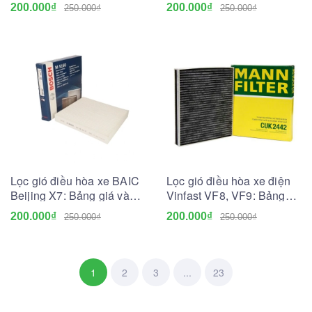
Bảng giá và Tư vấn A-Z
và Tư vấn A-Z
200.000₫
200.000₫
250.000₫
250.000₫
Lọc gió điều hòa xe BAIC
Lọc gió điều hòa xe điện
Beijing X7: Bảng giá và
Vinfast VF8, VF9: Bảng
Tư vấn A-Z
giá và Tư vấn A-Z
200.000₫
200.000₫
250.000₫
250.000₫
1
2
3
...
23