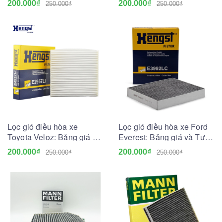
200.000₫
200.000₫
250.000₫
250.000₫
Lọc gió điều hòa xe
Lọc gió điều hòa xe Ford
Toyota Veloz: Bảng giá và
Everest: Bảng giá và Tư
Tư vấn A-Z
vấn A-Z
200.000₫
200.000₫
250.000₫
250.000₫