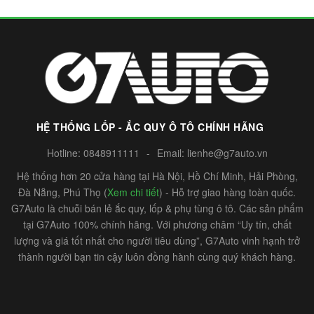
HỆ THỐNG LỐP - ẮC QUY Ô TÔ CHÍNH HÃNG
Hotline:
0848911111
-
Email:
lienhe@g7auto.vn
Hệ thống hơn 20 cửa hàng tại Hà Nội, Hồ Chí Minh, Hải Phòng,
Đà Nẵng, Phú Thọ (
Xem chi tiết
) - Hỗ trợ giao hàng toàn quốc.
G7Auto là chuỗi bán lẻ ắc quy, lốp & phụ tùng ô tô. Các sản phẩm
tại G7Auto 100% chính hãng. Với phương châm “Uy tín, chất
lượng và giá tốt nhất cho người tiêu dùng”, G7Auto vinh hạnh trở
thành người bạn tin cậy luôn đồng hành cùng quý khách hàng.