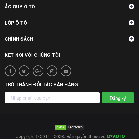
ẮC QUY Ô TÔ
LỐP Ô TÔ
CHÍNH SÁCH
KẾT NỐI VỚI CHÚNG TÔI
TRỞ THÀNH ĐỐI TÁC BÁN HÀNG
Đăng ký
Copyright © 2014 - 2026. Bản quyền thuộc về
G7AUTO