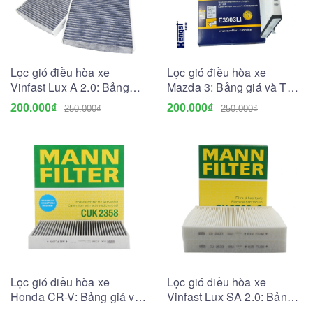
Lọc gió điều hòa xe
Lọc gió điều hòa xe
Vinfast Lux A 2.0: Bảng
Mazda 3: Bảng giá và Tư
giá và Tư vấn A-Z
vấn A-Z
200.000₫
200.000₫
250.000₫
250.000₫
Lọc gió điều hòa xe
Lọc gió điều hòa xe
Honda CR-V: Bảng giá và
Vinfast Lux SA 2.0: Bảng
Tư vấn A-Z
giá và Tư vấn A-Z