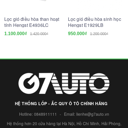
Lọc gió điều hòa than hoạt
Lọc gió điều hòa sinh học
tính Hengst E4936LC
Hengst E1929LB
1.100.000₫
950.000₫
1.420.000₫
1.200.000₫
HỆ THỐNG LỐP - ẮC QUY Ô TÔ CHÍNH HÃNG
Hotline:
0848911111
-
Email:
lienhe@g7auto.vn
Hệ thống hơn 20 cửa hàng tại Hà Nội, Hồ Chí Minh, Hải Phòng,