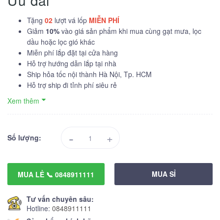
Ưu đãi
Tặng
02
lượt vá lốp
MIỄN PHÍ
Giảm
10%
vào giá sản phẩm khi mua cùng gạt mưa, lọc
dầu hoặc lọc gió khác
Miễn phí lắp đặt tại cửa hàng
Hỗ trợ hướng dẫn lắp tại nhà
Ship hỏa tốc nội thành Hà Nội, Tp. HCM
Hỗ trợ ship đi tỉnh phí siêu rẻ
Xem thêm
-
+
Số lượng:
MUA SỈ
MUA LẺ 📞 0848911111
Tư vấn chuyên sâu:
Hotline:
0848911111