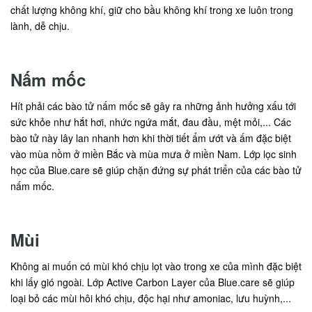
chất lượng không khí, giữ cho bầu không khí trong xe luôn trong
lành, dễ chịu.
Nấm mốc
Hít phải các bào tử nấm mốc sẽ gây ra những ảnh hưởng xấu tới
sức khỏe như hắt hơi, nhức ngứa mắt, đau đầu, mệt mỏi,... Các
bào tử này lây lan nhanh hơn khi thời tiết ẩm ướt và ấm đặc biệt
vào mùa nồm ở miền Bắc và mùa mưa ở miền Nam. Lớp lọc sinh
học của Blue.care sẽ giúp chặn đứng sự phát triển của các bào tử
nấm mốc.
Mùi
Không ai muốn có mùi khó chịu lọt vào trong xe của mình đặc biệt
khi lấy gió ngoài. Lớp Active Carbon Layer của Blue.care sẽ giúp
loại bỏ các mùi hôi khó chịu, độc hại như amoniac, lưu huỳnh,...