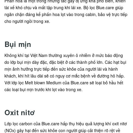
Phấn hoa là một trong những tác gây dị ứng khá phổ biến, khiến
tài xế khó chịu và mất tập trung khi lái xe. Bộ lọc Blue.care giúp
ngăn chặn đáng kể phấn hoa lọt vào trong cabin, bảo vệ trực tiếp
cho người ngồi trong xe.
Bụi mịn
Không khí tại Việt Nam thường xuyên ô nhiễm ở mức báo động
do lớp bụi mịn dày đặc, đặc biệt ở các thành phố lớn. Các hạt bụi
mịn ảnh hưởng trực tiếp đến sức khỏe của người lái và hành
khách, khi hít lâu dài sẽ có nguy cơ mắc bệnh về đường hô hấp.
Với lớp lọc Melt blown Medium của Blue.care sẽ loại bỏ hầu hết
các loại bụi mịn trước khi lọt vào trong xe.
Oxit nitơ
Lớp lọc carbon của Blue.care hấp thụ hiệu quả lượng khí oxit nitơ
(NOx) gây hại đến sức khỏe con người giúp cải thiện rõ rệt về