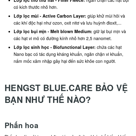
Lớp lọc thô thứ hai - Filter Fleece:
ngăn chặn các hạt bụi
có kích thước nhỏ hơn.
Lớp lọc mùi - Active Carbon Layer:
giúp khử mùi hôi và
các khí độc hại như ozon, oxit nitơ và lưu huỳnh đioxit,...
Lớp lọc bụi mịn - Melt blown Medium:
giữ lại bụi mịn và
các hạt vi mô có đường kính nhỏ hơn 2,5 nanomet.
Lớp lọc sinh học - Biofunctional Layer:
chứa các hạt
Nano bạc có tác dụng kháng khuẩn, ngăn chặn vi khuẩn,
nấm mốc xâm nhập gây hại đến sức khỏe con người.
HENGST BLUE.CARE BẢO VỆ
BẠN NHƯ THẾ NÀO?
Phấn hoa