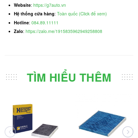
Website
:
https://g7auto.vn
Hệ thống cửa hàng
:
Toàn quốc (Click để xem)
Hotline
:
084.89.11111
Zalo
:
https://zalo.me/1915835962949258808
TÌM HIỂU THÊM