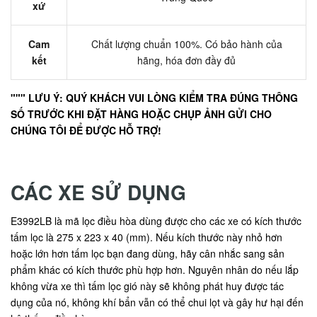
xứ
Cam
Chất lượng chuẩn 100%. Có bảo hành của
kết
hãng, hóa đơn đầy đủ
""" LƯU Ý: QUÝ KHÁCH VUI LÒNG KIỂM TRA ĐÚNG THÔNG
SỐ TRƯỚC KHI ĐẶT HÀNG HOẶC CHỤP ẢNH GỬI CHO
CHÚNG TÔI ĐỂ ĐƯỢC HỖ TRỢ!
CÁC XE SỬ DỤNG
E3992LB là mã lọc điều hòa dùng được cho các xe có kích thước
tấm lọc là 275 x 223 x 40 (mm). Nếu kích thước này nhỏ hơn
hoặc lớn hơn tấm lọc bạn đang dùng, hãy cân nhắc sang sản
phẩm khác có kích thước phù hợp hơn. Nguyên nhân do nếu lắp
không vừa xe thì tấm lọc gió này sẽ không phát huy được tác
dụng của nó, không khí bẩn vẫn có thể chui lọt và gây hư hại đến