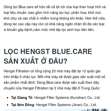
Dòng lọc Blue.care sở hữu tất cả lợi ích của loại than hoạt tính và
loại tiêu chuẩn, bao gồm tính năng lọc bụi, phấn hoa, khử mùi
khó chịu và các chất ô nhiễm trong không khí khác. Hơn thế nữa,
dòng lọc cao cấp này còn có khả năng ngăn chặn tối đa các loại
vi khuẩn gây bệnh,nấm mốc nhờ lớp lọc sinh học tiên tiến.
LỌC HENGST BLUE.CARE
SẢN XUẤT Ở ĐÂU?
Hengst Filtration có tổng cộng 23 nhà máy đặt tại 12 quốc gia
trên khắp 5 châu lục. Mỗi nhà máy sẽ được giao sản xuất một số
sản phẩm nhất định. Dòng Blue.care được sản xuất theo dây
chuyền của Hengst Filtration tại 2 nhà máy đặt ở Trung Quốc:
Tại Giang Tô
: Hengst Filter Systems (Kunshan) Co., Ltd.
Tại Sơn Đông
: Hengst Filter Systems (Jinan) Co., Ltd.