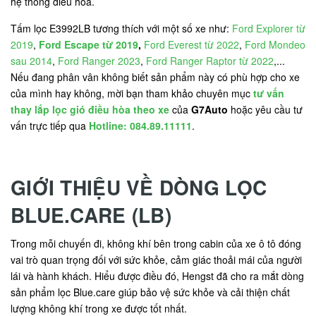
hệ thống điều hòa.
Tấm lọc E3992LB tương thích với một số xe như:
Ford Explorer từ
2019
,
Ford Escape từ 2019
,
Ford Everest từ 2022
,
Ford Mondeo
sau 2014
,
Ford Ranger 2023
,
Ford Ranger Raptor từ 2022
,...
Nếu đang phân vân không biết sản phẩm này có phù hợp cho xe
của mình hay không, mời bạn tham khảo chuyên mục
tư vấn
thay lắp lọc gió điều hòa theo xe
của
G7Auto
hoặc yêu cầu tư
vấn trực tiếp qua
Hotline: 084.89.11111
.
GIỚI THIỆU VỀ DÒNG LỌC
BLUE.CARE (LB)
Trong mỗi chuyến đi, không khí bên trong cabin của xe ô tô đóng
vai trò quan trọng đối với sức khỏe, cảm giác thoải mái của người
lái và hành khách. Hiểu được điều đó, Hengst đã cho ra mắt dòng
sản phẩm lọc Blue.care giúp bảo vệ sức khỏe và cải thiện chất
lượng không khí trong xe được tốt nhất.