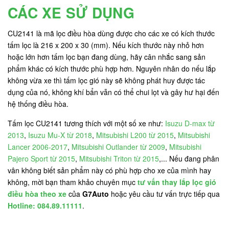
CÁC XE SỬ DỤNG
CU2141 là mã lọc điều hòa dùng được cho các xe có kích thước
tấm lọc là 216 x 200 x 30 (mm). Nếu kích thước này nhỏ hơn
hoặc lớn hơn tấm lọc bạn đang dùng, hãy cân nhắc sang sản
phẩm khác có kích thước phù hợp hơn. Nguyên nhân do nếu lắp
không vừa xe thì tấm lọc gió này sẽ không phát huy được tác
dụng của nó, không khí bẩn vẫn có thể chui lọt và gây hư hại đến
hệ thống điều hòa.
Tấm lọc CU2141 tương thích với một số xe như:
Isuzu D-max từ
2013
,
Isuzu Mu-X từ 2018
,
Mitsubishi L200 từ 2015
,
Mitsubishi
Lancer 2006-2017
,
Mitsubishi Outlander từ 2009
,
Mitsubishi
Pajero Sport từ 2015
,
Mitsubishi Triton từ 2015
,... Nếu đang phân
vân không biết sản phẩm này có phù hợp cho xe của mình hay
không, mời bạn tham khảo chuyên mục
tư vấn thay lắp lọc gió
điều hòa theo xe
của
G7Auto
hoặc yêu cầu tư vấn trực tiếp qua
Hotline: 084.89.11111
.