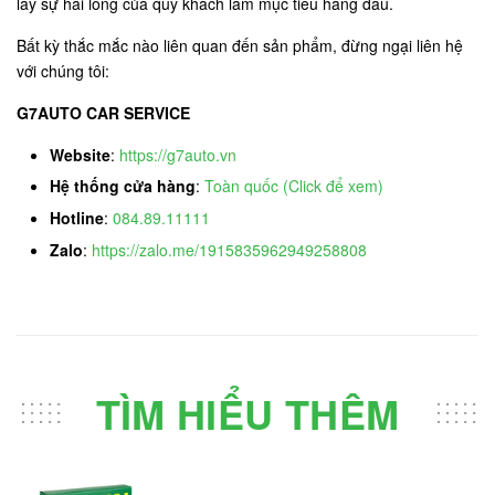
lấy sự hài lòng của quý khách làm mục tiêu hàng đầu.
Bất kỳ thắc mắc nào liên quan đến sản phẩm, đừng ngại liên hệ
với chúng tôi:
G7AUTO CAR SERVICE
Website
:
https://g7auto.vn
Hệ thống cửa hàng
:
Toàn quốc (Click để xem)
Hotline
:
084.89.11111
Zalo
:
https://zalo.me/1915835962949258808
TÌM HIỂU THÊM