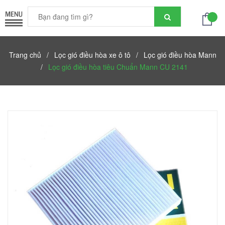
Trang chủ
/
Lọc gió điều hòa xe ô tô
/
Lọc gió điều hòa Mann
/
Lọc gió điều hòa tiêu Chuẩn Mann CU 2141