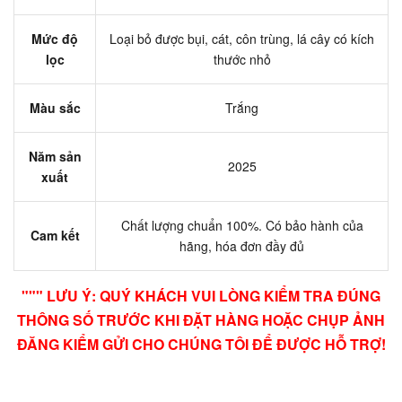
Mức độ
Loại bỏ được bụi, cát, côn trùng, lá cây có kích
lọc
thước nhỏ
Màu sắc
Trắng
Năm sản
2025
xuất
Chất lượng chuẩn 100%. Có bảo hành của
Cam kết
hãng, hóa đơn đầy đủ
""" LƯU Ý: QUÝ KHÁCH VUI LÒNG KIỂM TRA ĐÚNG
THÔNG SỐ TRƯỚC KHI ĐẶT HÀNG HOẶC CHỤP ẢNH
ĐĂNG KIỂM GỬI CHO CHÚNG TÔI ĐỂ ĐƯỢC HỖ TRỢ!