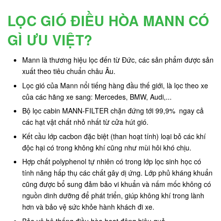
LỌC GIÓ ĐIỀU HÒA MANN CÓ
GÌ ƯU VIỆT?
Mann là thương hiệu lọc đến từ Đức, các sản phẩm được sản
xuất theo tiêu chuẩn châu Âu.
Lọc gió của Mann nổi tiếng hàng đầu thế giới, là lọc theo xe
của các hãng xe sang: Mercedes, BMW, Audi,...
Bộ lọc cabin MANN-FILTER chặn đứng tới 99,9% ngay cả
các hạt vật chất nhỏ nhất từ cửa hút gió.
Kết cầu lớp cacbon đặc biệt (than hoạt tính) loại bỏ các khí
độc hại có trong không khí cũng như mùi hôi khó chịu.
Hợp chất polyphenol tự nhiên có trong lớp lọc sinh học có
tính năng hấp thụ các chất gây dị ứng. Lớp phủ kháng khuẩn
cũng được bổ sung đảm bảo vi khuẩn và nấm mốc không có
nguồn dinh dưỡng để phát triển, giúp không khí trong lành
hơn và bảo vệ sức khỏe hành khách đi xe.
Bảo vệ hệ thống điều hòa hoạt động hiệu quả.