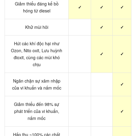
Giảm thiểu đáng kể bồ
✓
✓
✓
hóng từ diesel
Khử mùi hôi
✓
✓
Hút các khí độc hại như
Ozon, Nito oxit, Lưu huỳnh
✓
✓
đioxit, cùng các mùi khó
chịu
Ngăn chặn sự xâm nhập
✓
của vi khuẩn và nấm mốc
Giảm thiểu đến 98% sự
phát triển của vi khuẩn,
✓
nấm mốc
Hấp thụ ~100% các chất