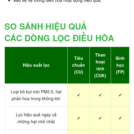
SO SÁNH HIỆU QUẢ
CÁC DÒNG LỌC ĐIỀU HÒA
Than
Tiêu
Sinh
hoạt
Hiệu suất lọc
chuẩn
học
tính
(CU)
(FP)
(CUK)
Loại bỏ bụi mịn PM2.5, hạt
✓
✓
✓
phấn hoa trong không khí
Lọc hiệu quả ngay cả
✓
✓
✓
những hạt nhỏ nhất