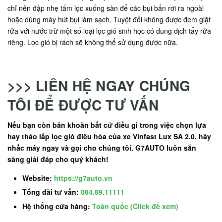
chỉ nên đập nhẹ tấm lọc xuống sàn để các bụi bẩn rơi ra ngoài
hoặc dùng máy hút bụi làm sạch. Tuyệt đối không được đem giặt
rửa với nước trừ một số loại lọc gió sinh học có dung dịch tẩy rửa
riêng. Lọc gió bị rách sẽ không thể sử dụng được nữa.
>>> LIÊN HỆ NGAY CHÚNG
TÔI ĐỂ ĐƯỢC TƯ VẤN
Nếu bạn còn băn khoăn bất cứ điều gì trong việc chọn lựa
hay tháo lắp lọc gió điều hòa của xe Vinfast Lux SA 2.0, hãy
nhấc máy ngay và gọi cho chúng tôi. G7AUTO luôn sẵn
sàng giải đáp cho quý khách!
Website:
https://g7auto.vn
Tổng đài tư vấn:
084.89.11111
Hệ thống cửa hàng:
Toàn quốc (Click để xem)