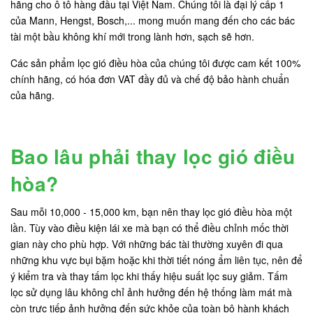
hãng cho ô tô hàng đầu tại Việt Nam. Chúng tôi là đại lý cấp 1
của Mann, Hengst, Bosch,... mong muốn mang đến cho các bác
tài một bầu không khí mới trong lành hơn, sạch sẽ hơn.
Các sản phẩm lọc gió điều hòa của chúng tôi được cam kết 100%
chính hãng, có hóa đơn VAT đầy đủ và chế độ bảo hành chuẩn
của hãng.
Bao lâu phải thay lọc gió điều
hòa?
Sau mỗi 10,000 - 15,000 km, bạn nên thay lọc gió điều hòa một
lần. Tùy vào điều kiện lái xe mà bạn có thể điều chỉnh mốc thời
gian này cho phù hợp. Với những bác tài thường xuyên đi qua
những khu vực bụi bặm hoặc khi thời tiết nóng ẩm liên tục, nên để
ý kiểm tra và thay tấm lọc khi thấy hiệu suất lọc suy giảm. Tấm
lọc sử dụng lâu không chỉ ảnh hưởng đến hệ thống làm mát mà
còn trực tiếp ảnh hưởng đến sức khỏe của toàn bộ hành khách