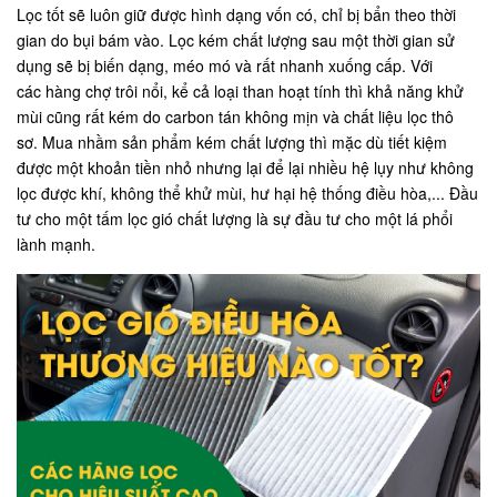
Lọc tốt sẽ luôn giữ được hình dạng vốn có, chỉ bị bẩn theo thời
gian do bụi bám vào. Lọc kém chất lượng sau một thời gian sử
dụng sẽ bị biến dạng, méo mó và rất nhanh xuống cấp. Với
các hàng chợ trôi nổi, kể cả loại than hoạt tính thì khả năng khử
mùi cũng rất kém do carbon tán không mịn và chất liệu lọc thô
sơ. Mua nhầm sản phẩm kém chất lượng thì mặc dù tiết kiệm
được một khoản tiền nhỏ nhưng lại để lại nhiều hệ lụy như không
lọc được khí, không thể khử mùi, hư hại hệ thống điều hòa,... Đầu
tư cho một tấm lọc gió chất lượng là sự đầu tư cho một lá phổi
lành mạnh.