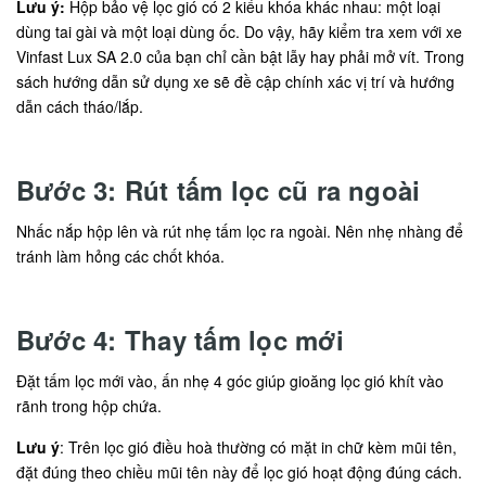
Lưu ý:
Hộp bảo vệ lọc gió có 2 kiểu khóa khác nhau: một loại
dùng tai gài và một loại dùng ốc. Do vậy, hãy kiểm tra xem với xe
Vinfast Lux SA 2.0 của bạn chỉ cần bật lẫy hay phải mở vít. Trong
sách hướng dẫn sử dụng xe sẽ đề cập chính xác vị trí và hướng
dẫn cách tháo/lắp.
Bước 3: Rút tấm lọc cũ ra ngoài
Nhấc nắp hộp lên và rút nhẹ tấm lọc ra ngoài. Nên nhẹ nhàng để
tránh làm hỏng các chốt khóa.
Bước 4: Thay tấm lọc mới
Đặt tấm lọc mới vào, ấn nhẹ 4 góc giúp gioăng lọc gió khít vào
rãnh trong hộp chứa.
Lưu ý
: Trên lọc gió điều hoà thường có mặt in chữ kèm mũi tên,
đặt đúng theo chiều mũi tên này để lọc gió hoạt động đúng cách.