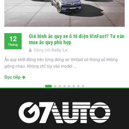
Giá bình ắc quy xe ô tô điện VinFast? Tư vấn
12
mua ắc quy phù hợp
Tháng
Đăng bởi
Kelly Le
12
Ắc quy khởi động trên từng dòng xe Vinfast có thông số không
giống nhau. Không chỉ tùy vào model ...
Đọc tiếp