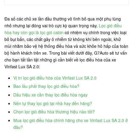
Đa số các chủ xe lần đầu thường vô tình bỏ qua một phụ tùng
nhỏ nhưng lại đóng vai trò cực kỳ quan trọng này.
Lọc gió điều
hòa hay còn gọi là lọc gió cabin
có nhiệm vụ chính trong việc loại
bỏ bụi bẩn, các chất gây ô nhiễm từ không khí bên ngoài, khử
mùi nhằm bảo vệ hệ thống điều hòa và sức khỏe hô hấp của toàn
bộ hành khách trên xe. Trong bài viết dưới đây, G7Auto sẽ tư vấn
cho bạn tất tần tật những gì cần biết về lọc điều hòa của xe
Vinfast Lux SA 2.0:
Vị trí lọc gió điều hòa của Vinfast Lux SA 2.0
Bao lâu phải thay lọc gió điều hòa?
Dấu hiệu xe cần thay lọc điều hòa ngay
Nên tự thay lọc gió tại nhà hay đến hãng?
Chọn lọc gió điều hòa thương hiệu nào tốt?
Mua lọc gió điều hòa chính hãng cho xe Vinfast Lux SA 2.0 ở
đâu?