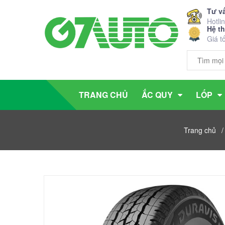
Tư v
Hotli
Hệ t
Giá t
TRANG CHỦ
ẮC QUY
LỐP
Trang chủ