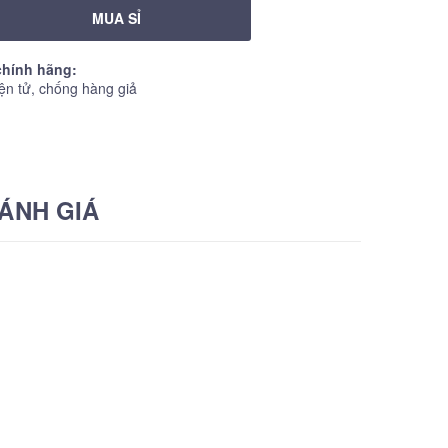
MUA SỈ
hính hãng:
ện tử, chống hàng giả
ÁNH GIÁ