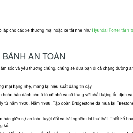
 lắp cho các xe thương mại hoặc xe tải nhẹ như
Hyundai Porter tải 1 t
 BÁNH AN TOÀN
hăm sóc và yêu thương chúng, chúng sẽ đưa bạn đi cả chặng đường an t
ơng mại hạng nhẹ, mang lại hiệu suất đáng tin cậy.
n hoàn hảo dành cho ô tô cỡ nhỏ và cỡ trung với chất lượng ổn định và
a Mỹ từ năm 1900. Năm 1988, Tập đoàn Bridgestone đã mua lại Firestone 
hảo giữa sự an toàn tuyệt đối và trải nghiệm lái thư thái. Thiết kế hoa
g kể.