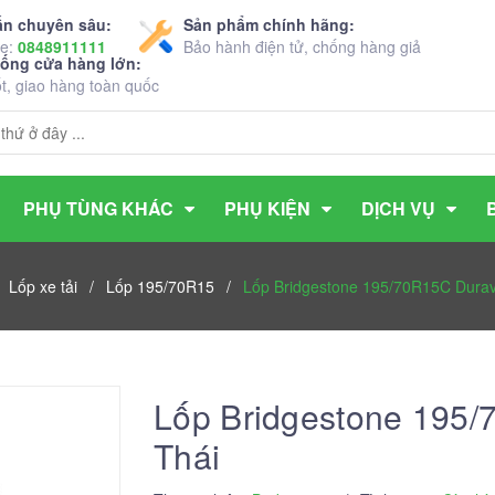
ấn chuyên sâu:
Sản phẩm chính hãng:
ne:
0848911111
Bảo hành điện tử, chống hàng giả
hống cửa hàng lớn:
ốt, giao hàng toàn quốc
PHỤ TÙNG KHÁC
PHỤ KIỆN
DỊCH VỤ
/
Lốp xe tải
/
Lốp 195/70R15
/
Lốp Bridgestone 195/70R15C Durav
Lốp Bridgestone 195
Thái