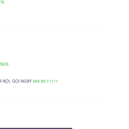
ng
TNDS
À NỘI. GỌI NGAY
084.89.11111