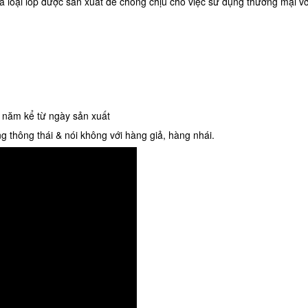
là loại lốp được sản xuất để chống chịu cho việc sử dụng thương mại v
 năm kể từ ngày sản xuất
g thông thái & nói không với hàng giả, hàng nhái.