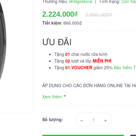
Thương hiệu:
Bridgestone
|
Tình trạng:
Còn hà
2.224.000₫
2.890.000₫
Tiết kiệm
: 666.000₫
ƯU ĐÃI
Tặng
01
chai nước rửa kính
Tặng
02
lượt vá lốp
MIỄN PHÍ
Tặng
01 VOUCHER
giảm 25%
Bảo hiểm 
ÁP DỤNG CHO CÁC ĐƠN HÀNG ONLINE TẠI H
Xem thêm
-
+
Số lượng: