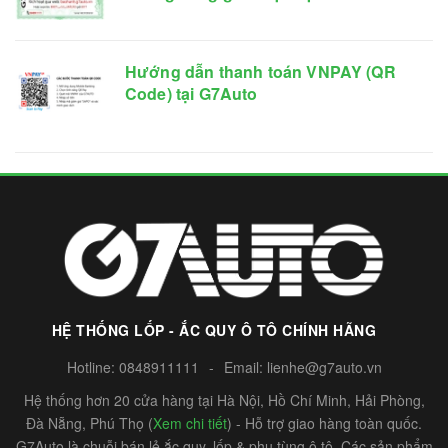
Hướng dẫn thanh toán VNPAY (QR
Code) tại G7Auto
HỆ THỐNG LỐP - ẮC QUY Ô TÔ CHÍNH HÃNG
Hotline:
0848911111
-
Email:
lienhe@g7auto.vn
Hệ thống hơn 20 cửa hàng tại Hà Nội, Hồ Chí Minh, Hải Phòng,
Đà Nẵng, Phú Thọ (
Xem chi tiết
) - Hỗ trợ giao hàng toàn quốc.
G7Auto là chuỗi bán lẻ ắc quy, lốp & phụ tùng ô tô. Các sản phẩm