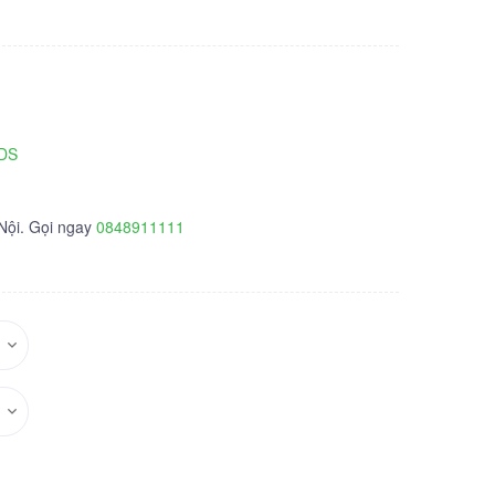
NDS
 Nội. Gọi ngay
0848911111