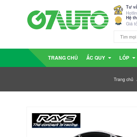
Tư v
Hotli
Hệ t
Giá t
TRANG CHỦ
ẮC QUY
LỐP
Trang chủ