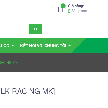
Giỏ hàng:
(
)
Sản phẩm
BLOG
KẾT NỐI VỚI CHÚNG TÔI
RACING MK]
OLK RACING MK]