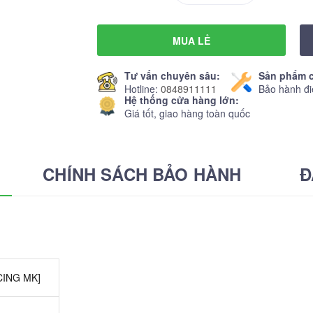
MUA LẺ
Tư vấn chuyên sâu:
Sản phẩm c
Hotline:
0848911111
Bảo hành đi
Hệ thống cửa hàng lớn:
Giá tốt, giao hàng toàn quốc
CHÍNH SÁCH BẢO HÀNH
Đ
CING MK]