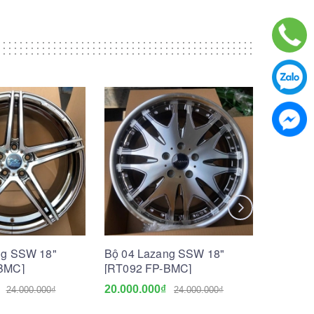
ng SSW 18"
Bộ 04 Lazang SSW 18"
Bộ 04 
BMC]
[RT092 FP-BMC]
[S076 B
20.000.000₫
20.000.
24.000.000₫
24.000.000₫