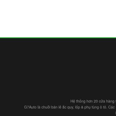
Hệ thống hơn 20 cửa hàng t
G7Auto là chuỗi bán lẻ ắc quy, lốp & phụ tùng ô tô. Cá