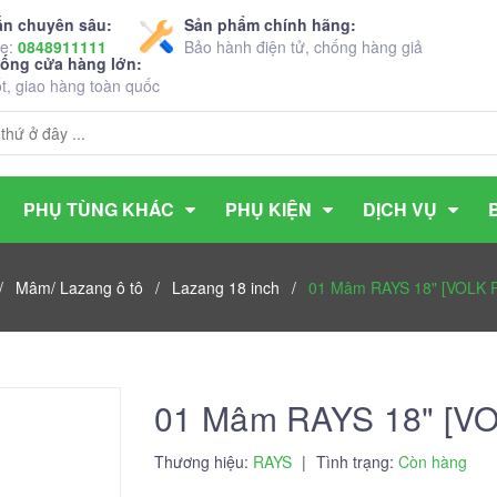
ấn chuyên sâu:
Sản phẩm chính hãng:
ne:
0848911111
Bảo hành điện tử, chống hàng giả
hống cửa hàng lớn:
ốt, giao hàng toàn quốc
PHỤ TÙNG KHÁC
PHỤ KIỆN
DỊCH VỤ
/
Mâm/ Lazang ô tô
/
Lazang 18 inch
/
01 Mâm RAYS 18" [VOLK 
01 Mâm RAYS 18" [V
Thương hiệu:
RAYS
|
Tình trạng:
Còn hàng