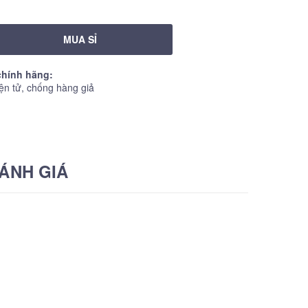
MUA SỈ
hính hãng:
ện tử, chống hàng giả
ÁNH GIÁ