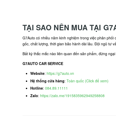
TẠI SAO NÊN MUA TẠI G
G7Auto có nhiều năm kinh nghiệm trong việc phân phối c
gốc, chất lượng, thời gian bảo hành dài lâu. Đội ngũ tư 
Bất kỳ thắc mắc nào liên quan đến sản phẩm, đừng ngại l
G7AUTO CAR SERVICE
Website
:
https://g7auto.vn
Hệ thống cửa hàng
:
Toàn quốc (Click để xem)
Hotline
:
084.89.11111
Zalo
:
https://zalo.me/1915835962949258808