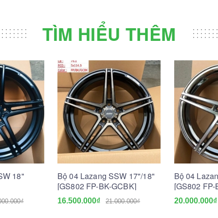
TÌM HIỂU THÊM
SW 18"
Bộ 04 Lazang SSW 17"/18"
Bộ 04 Laza
[GS802 FP-BK-GCBK]
[GS802 FP-
16.500.000₫
20.000.000₫
000.000₫
21.000.000₫