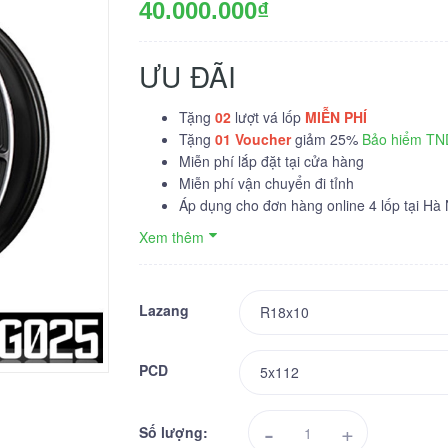
40.000.000₫
ƯU ĐÃI
Tặng
02
lượt vá lốp
MIỄN PHÍ
Tặng
01
Voucher
giảm 25%
Bảo hiểm T
Miễn phí lắp đặt tại cửa hàng
Miễn phí vận chuyển đi tỉnh
Áp dụng cho đơn hàng online 4 lốp tại Hà
Xem thêm
Lazang
PCD
-
+
Số lượng: