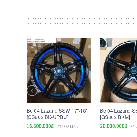
Bộ 04 Lazang SSW 17"/18"
Bộ 04 Lazang S
[GS802 BK-UPBU]
[GS802 BKM]
16.500.000₫
20.000.000₫
21.000.000₫
24.