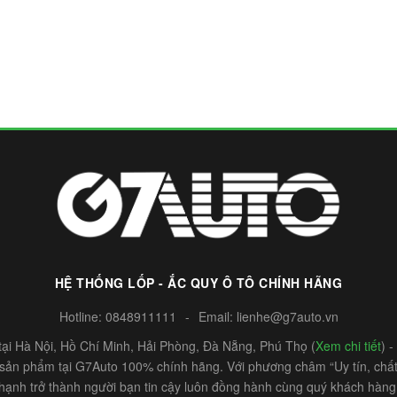
HỆ THỐNG LỐP - ẮC QUY Ô TÔ CHÍNH HÃNG
Hotline:
0848911111
-
Email:
lienhe@g7auto.vn
ại Hà Nội, Hồ Chí Minh, Hải Phòng, Đà Nẵng, Phú Thọ (
Xem chi tiết
) 
c sản phẩm tại G7Auto 100% chính hãng. Với phương châm “Uy tín, chất 
hạnh trở thành người bạn tin cậy luôn đồng hành cùng quý khách hàng