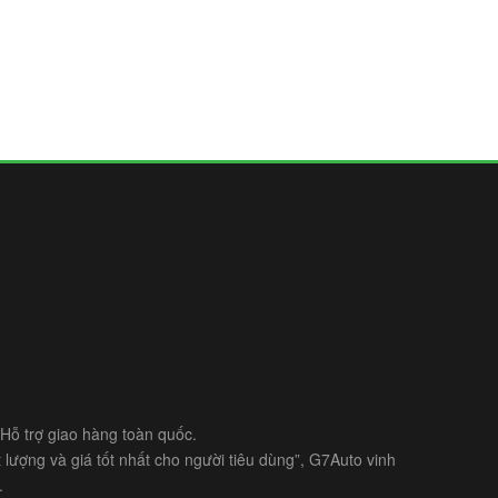
- Hỗ trợ giao hàng toàn quốc.
lượng và giá tốt nhất cho người tiêu dùng”, G7Auto vinh
.