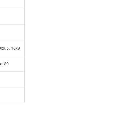
e
8x9.5, 18x9
5x120