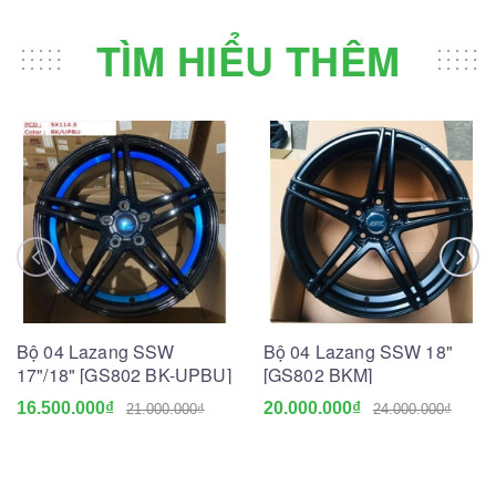
TÌM HIỂU THÊM
Bộ 04 Lazang SSW
Bộ 04 Lazang SSW 18"
17"/18" [GS802 BK-UPBU]
[GS802 BKM]
16.500.000₫
20.000.000₫
21.000.000₫
24.000.000₫