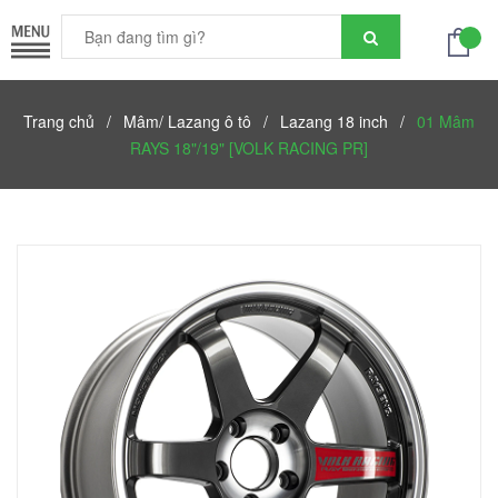
Trang chủ
/
Mâm/ Lazang ô tô
/
Lazang 18 inch
/
01 Mâm
RAYS 18"/19" [VOLK RACING PR]