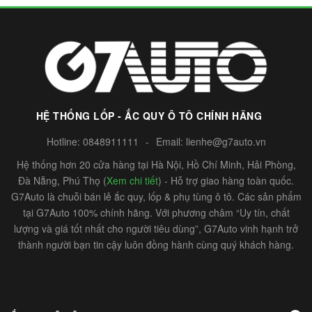
HỆ THỐNG LỐP - ẮC QUY Ô TÔ CHÍNH HÃNG
Hotline:
0848911111
-
Email:
lienhe@g7auto.vn
Hệ thống hơn 20 cửa hàng tại Hà Nội, Hồ Chí Minh, Hải Phòng,
Đà Nẵng, Phú Thọ (
Xem chi tiết
) - Hỗ trợ giao hàng toàn quốc.
G7Auto là chuỗi bán lẻ ắc quy, lốp & phụ tùng ô tô. Các sản phẩm
tại G7Auto 100% chính hãng. Với phương châm “Uy tín, chất
lượng và giá tốt nhất cho người tiêu dùng”, G7Auto vinh hạnh trở
thành người bạn tin cậy luôn đồng hành cùng quý khách hàng.