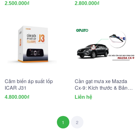
2.500.000₫
2.800.000₫
Cảm biến áp suất lốp
Cần gạt mưa xe Mazda
ICAR J31
Cx-9: Kích thước & Bảng
giá mới nhất
4.800.000₫
Liên hệ
1
2