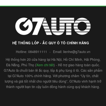
HỆ THỐNG LỐP - ẮC QUY Ô TÔ CHÍNH HÃNG
Hotline:
0848911111
-
Email:
lienhe@g7auto.vn
Hệ thống hơn 20 cửa hàng tại Hà Nội, Hồ Chí Minh, Hải Phòng,
Đà Nẵng, Phú Thọ (
Xem chi tiết
) - Hỗ trợ giao hàng toàn quốc.
G7Auto là chuỗi bán lẻ ắc quy, lốp & phụ tùng ô tô. Các sản phẩm
tại G7Auto 100% chính hãng. Với phương châm “Uy tín, chất
lượng và giá tốt nhất cho người tiêu dùng”, G7Auto vinh hạnh trở
thành người bạn tin cậy luôn đồng hành cùng quý khách hàng.