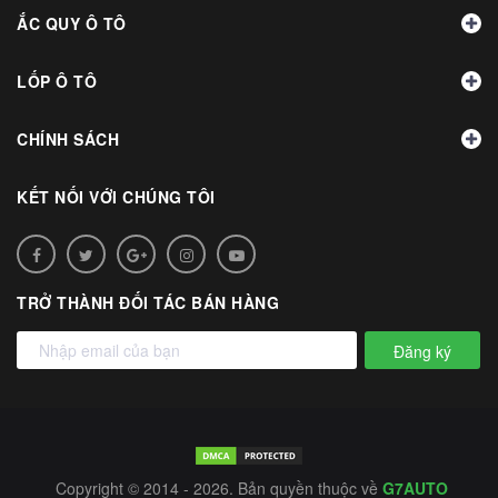
ẮC QUY Ô TÔ
LỐP Ô TÔ
CHÍNH SÁCH
KẾT NỐI VỚI CHÚNG TÔI
TRỞ THÀNH ĐỐI TÁC BÁN HÀNG
Đăng ký
Copyright © 2014 - 2026. Bản quyền thuộc về
G7AUTO