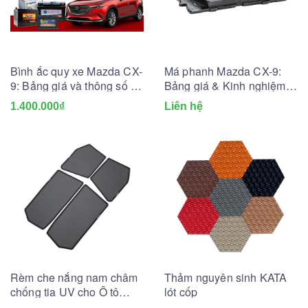
Bình ắc quy xe Mazda CX-
Má phanh Mazda CX-9:
9: Bảng giá và thông số kỹ
Bảng giá & Kinh nghiệm
thuật
thay lắp
1.400.000₫
Liên hệ
Rèm che nắng nam châm
Thảm nguyên sinh KATA
chống tia UV cho Ô tô
lót cốp
(May đo theo xe)