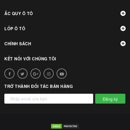
ẮC QUY Ô TÔ
LỐP Ô TÔ
CHÍNH SÁCH
KẾT NỐI VỚI CHÚNG TÔI
TRỞ THÀNH ĐỐI TÁC BÁN HÀNG
Đăng ký