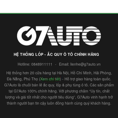
HỆ THỐNG LỐP - ẮC QUY Ô TÔ CHÍNH HÃNG
Hotline:
0848911111
-
Email:
lienhe@g7auto.vn
Hệ thống hơn 20 cửa hàng tại Hà Nội, Hồ Chí Minh, Hải Phòng,
Đà Nẵng, Phú Thọ (
Xem chi tiết
) - Hỗ trợ giao hàng toàn quốc.
G7Auto là chuỗi bán lẻ ắc quy, lốp & phụ tùng ô tô. Các sản phẩm
tại G7Auto 100% chính hãng. Với phương châm “Uy tín, chất
lượng và giá tốt nhất cho người tiêu dùng”, G7Auto vinh hạnh trở
thành người bạn tin cậy luôn đồng hành cùng quý khách hàng.