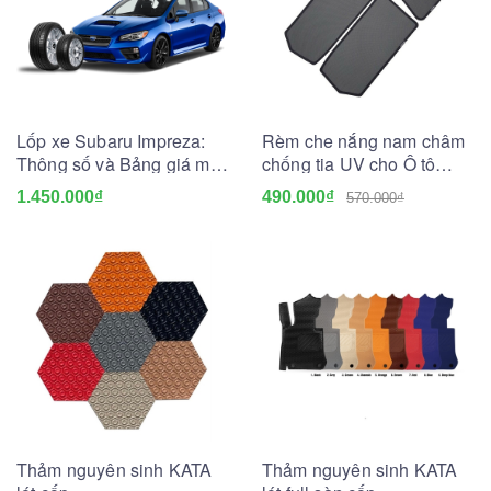
Lốp xe Subaru Impreza:
Rèm che nắng nam châm
Thông số và Bảng giá mới
chống tia UV cho Ô tô
nhất
(May đo theo xe)
1.450.000₫
490.000₫
570.000₫
Thảm nguyên sinh KATA
Thảm nguyên sinh KATA