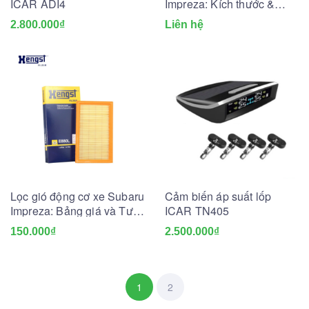
ICAR ADI4
Impreza: Kích thước &
Bảng giá mới nhất
2.800.000₫
Liên hệ
Lọc gió động cơ xe Subaru
Cảm biến áp suất lốp
Impreza: Bảng giá và Tư
ICAR TN405
vấn A-Z
150.000₫
2.500.000₫
1
2