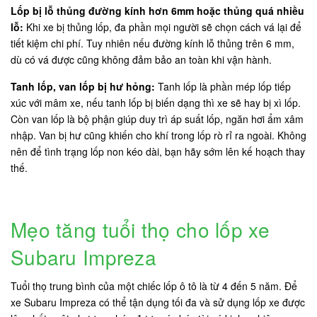
Lốp bị lỗ thủng đường kính hơn 6mm hoặc thủng quá nhiều
lỗ:
Khi xe bị thủng lốp, đa phần mọi người sẽ chọn cách vá lại để
tiết kiệm chi phí. Tuy nhiên nếu đường kính lỗ thủng trên 6 mm,
dù có vá được cũng không đảm bảo an toàn khi vận hành.
Tanh lốp, van lốp bị hư hỏng:
Tanh lốp là phần mép lốp tiếp
xúc với mâm xe, nếu tanh lốp bị biến dạng thì xe sẽ hay bị xì lốp.
Còn van lốp là bộ phận giúp duy trì áp suất lốp, ngăn hơi ẩm xâm
nhập. Van bị hư cũng khiến cho khí trong lốp rò rỉ ra ngoài. Không
nên để tình trạng lốp non kéo dài, bạn hãy sớm lên kế hoạch thay
thế.
Mẹo tăng tuổi thọ cho lốp xe
Subaru Impreza
Tuổi thọ trung bình của một chiếc lốp ô tô là từ 4 đến 5 năm. Để
xe Subaru Impreza có thể tận dụng tối đa và sử dụng lốp xe được