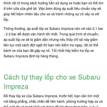
thích rất rõ trong sách hướng hẫn sử dụng xe hoặc bạn có thể tìm
ở trên cửa của ghế lái. Việc bơm đúng áp suất tiêu chuẩn này sẽ
giúp tiết kiệm nhiên liệu cho xe và tránh những sự cố xảy ra với
lốp.
Thông thường, áp suất lốp xe Subaru Impreza nên rơi vào 2.1 bar
- 2.3 bar để được vận hành tốt nhất. Trong quá trình di chuyển,
áp suất lốp xe sẽ bị giảm dần nhưng nếu thấy chỉ số này giảm
liên tục một cách đột ngột thì bạn nên kiểm tra ngay, rất có thể
bánh xe của bạn đã gặp sự cố. Tốt nhất hãy kiểm tra lốp xe
Subaru Impreza định kỳ hàng tháng.
Cách tự thay lốp cho xe Subaru
Impreza
Để thay lốp xe của Subaru Impreza, trước hết, bạn cần tìm một
nơi bằng phẳng, chắc chắn để tiến hành, phòng trường hợp xe có
thể mất đà và trượt khỏi nơi dừng đỗ khi đang thực hiện. Lưu ý