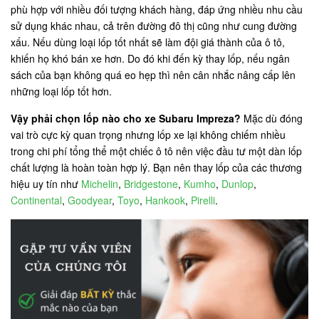
phù hợp với nhiều đối tượng khách hàng, đáp ứng nhiều nhu cầu
sử dụng khác nhau, cả trên đường đô thị cũng như cung đường
xấu. Nếu dùng loại lốp tốt nhất sẽ làm đội giá thành của ô tô,
khiến họ khó bán xe hơn. Do đó khi đến kỳ thay lốp, nếu ngân
sách của bạn không quá eo hẹp thì nên cân nhắc nâng cấp lên
những loại lốp tốt hơn.
Vậy phải chọn lốp nào cho xe Subaru Impreza?
Mặc dù đóng
vai trò cực kỳ quan trọng nhưng lốp xe lại không chiếm nhiều
trong chi phí tổng thể một chiếc ô tô nên việc đầu tư một dàn lốp
chất lượng là hoàn toàn hợp lý. Bạn nên thay lốp của các thương
hiệu uy tín như
Michelin
,
Bridgestone
,
Kumho
,
Dunlop
,
Continental
,
Goodyear
,
Toyo
,
Hankook
,
Pirelli
.