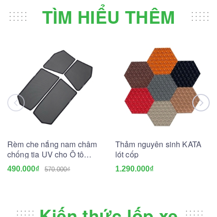
TÌM HIỂU THÊM
Rèm che nắng nam châm
Thảm nguyên sinh KATA
chống tia UV cho Ô tô
lót cốp
(May đo theo xe)
490.000₫
1.290.000₫
570.000₫
Kiến thức lốp xe