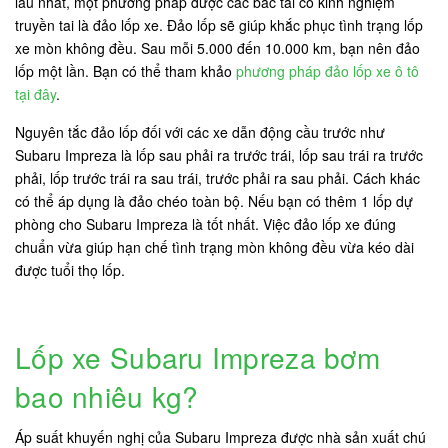
lâu nhất, một phương pháp được các bác tài có kinh nghiệm
truyền tai là đảo lốp xe. Đảo lốp sẽ giúp khắc phục tình trạng lốp
xe mòn không đều. Sau mỗi 5.000 đến 10.000 km, bạn nên đảo
lốp một lần. Bạn có thể tham khảo
phương pháp đảo lốp xe ô tô
tại đây
.
Nguyên tắc đảo lốp đối với các xe dẫn động cầu trước như
Subaru Impreza là lốp sau phải ra trước trái, lốp sau trái ra trước
phải, lốp trước trái ra sau trái, trước phải ra sau phải. Cách khác
có thể áp dụng là đảo chéo toàn bộ. Nếu bạn có thêm 1 lốp dự
phòng cho Subaru Impreza là tốt nhất. Việc đảo lốp xe đúng
chuẩn vừa giúp hạn chế tình trạng mòn không đều vừa kéo dài
được tuổi thọ lốp.
Lốp xe Subaru Impreza bơm
bao nhiêu kg?
Áp suất khuyến nghị của Subaru Impreza được nhà sản xuất chú