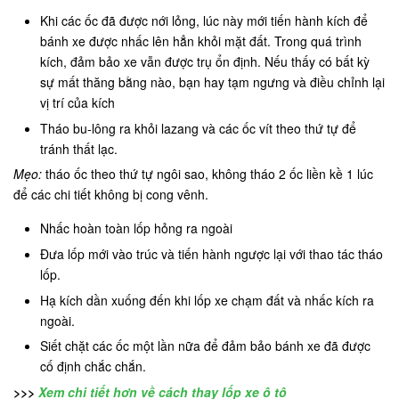
Khi các ốc đã được nới lỏng, lúc này mới tiến hành kích để
bánh xe được nhấc lên hẳn khỏi mặt đất. Trong quá trình
kích, đảm bảo xe vẫn được trụ ổn định. Nếu thấy có bất kỳ
sự mất thăng bằng nào, bạn hay tạm ngưng và điều chỉnh lại
vị trí của kích
Tháo bu-lông ra khỏi lazang và các ốc vít theo thứ tự để
tránh thất lạc.
Mẹo:
tháo ốc theo thứ tự ngôi sao, không tháo 2 ốc liền kề 1 lúc
để các chi tiết không bị cong vênh.
Nhấc hoàn toàn lốp hỏng ra ngoài
Đưa lốp mới vào trúc và tiến hành ngược lại với thao tác tháo
lốp.
Hạ kích dần xuống đến khi lốp xe chạm đất và nhấc kích ra
ngoài.
Siết chặt các ốc một lần nữa để đảm bảo bánh xe đã được
cố định chắc chắn.
>>>
Xem chi tiết hơn về cách thay lốp xe ô tô