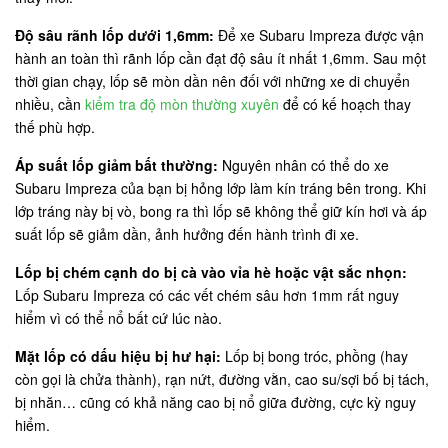
Độ sâu rãnh lốp dưới 1,6mm:
Để xe Subaru Impreza được vận
hành an toàn thì rãnh lốp cần đạt độ sâu ít nhất 1,6mm. Sau một
thời gian chạy, lốp sẽ mòn dần nên đối với những xe di chuyển
nhiều, cần
kiểm tra độ mòn thường xuyên
để có kế hoạch thay
thế phù hợp.
Áp suất lốp giảm bất thường:
Nguyên nhân có thể do xe
Subaru Impreza của bạn bị hỏng lớp làm kín tráng bên trong. Khi
lớp tráng này bị vò, bong ra thì lốp sẽ không thể giữ kín hơi và áp
suất lốp sẽ giảm dần, ảnh hưởng đến hành trình đi xe.
Lốp bị chém cạnh do bị cà vào vỉa hè hoặc vật sắc nhọn:
Lốp Subaru Impreza có các vết chém sâu hơn 1mm rất nguy
hiểm vì có thể nổ bất cứ lúc nào.
Mặt lốp có dấu hiệu bị hư hại:
Lốp bị bong tróc, phồng (hay
còn gọi là chửa thành), rạn nứt, đường vằn, cao su/sợi bố bị tách,
bị nhăn… cũng có khả năng cao bị nổ giữa đường, cực kỳ nguy
hiểm.