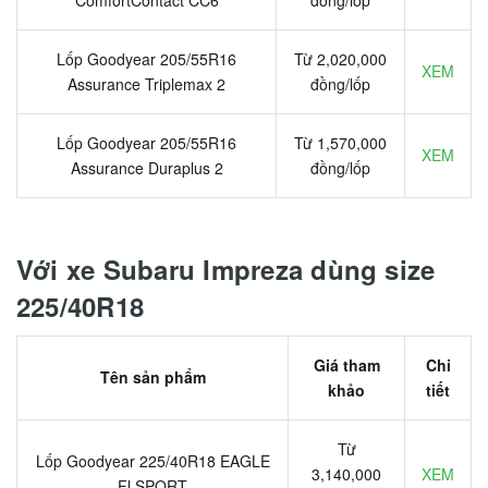
ComfortContact CC6
đồng/lốp
Lốp Goodyear 205/55R16
Từ 2,020,000
XEM
Assurance Triplemax 2
đồng/lốp
Lốp Goodyear 205/55R16
Từ 1,570,000
XEM
Assurance Duraplus 2
đồng/lốp
Với xe Subaru Impreza dùng size
225/40R18
Giá tham
Chi
Tên sản phẩm
khảo
tiết
Từ
Lốp Goodyear 225/40R18 EAGLE
3,140,000
XEM
Fl SPORT