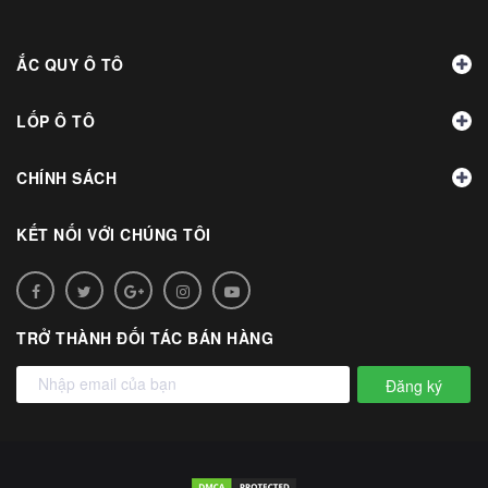
ẮC QUY Ô TÔ
LỐP Ô TÔ
CHÍNH SÁCH
KẾT NỐI VỚI CHÚNG TÔI
TRỞ THÀNH ĐỐI TÁC BÁN HÀNG
Đăng ký