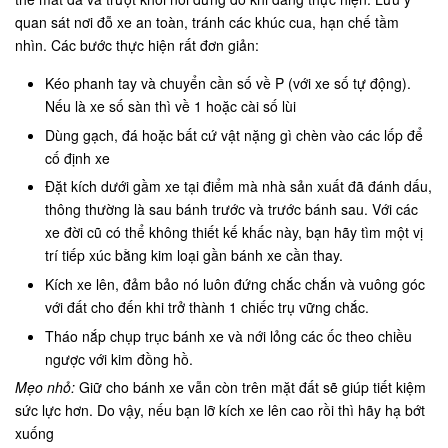
quan sát nơi đỗ xe an toàn, tránh các khúc cua, hạn chế tầm
nhìn. Các bước thực hiện rất đơn giản:
Kéo phanh tay và chuyển cần số về P (với xe số tự động).
Nếu là xe số sàn thì về 1 hoặc cài số lùi
Dùng gạch, đá hoặc bất cứ vật nặng gì chèn vào các lốp để
cố định xe
Đặt kích dưới gầm xe tại điểm mà nhà sản xuất đã đánh dấu,
thông thường là sau bánh trước và trước bánh sau. Với các
xe đời cũ có thể không thiết kế khấc này, bạn hãy tìm một vị
trí tiếp xúc bằng kim loại gần bánh xe cần thay.
Kích xe lên, đảm bảo nó luôn đứng chắc chắn và vuông góc
với đất cho đến khi trở thành 1 chiếc trụ vững chắc.
Tháo nắp chụp trục bánh xe và nới lỏng các ốc theo chiều
ngược với kim đồng hồ.
Mẹo nhỏ:
Giữ cho bánh xe vẫn còn trên mặt đất sẽ giúp tiết kiệm
sức lực hơn. Do vậy, nếu bạn lỡ kích xe lên cao rồi thì hãy hạ bớt
xuống