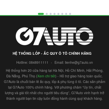
HỆ THỐNG LỐP - ẮC QUY Ô TÔ CHÍNH HÃNG
Hotline:
0848911111
-
Email:
lienhe@g7auto.vn
Hệ thống hơn 20 cửa hàng tại Hà Nội, Hồ Chí Minh, Hải Phòng,
Đà Nẵng, Phú Thọ (
Xem chi tiết
) - Hỗ trợ giao hàng toàn quốc.
G7Auto là chuỗi bán lẻ ắc quy, lốp & phụ tùng ô tô. Các sản phẩm
tại G7Auto 100% chính hãng. Với phương châm “Uy tín, chất
lượng và giá tốt nhất cho người tiêu dùng”, G7Auto vinh hạnh trở
thành người bạn tin cậy luôn đồng hành cùng quý khách hàng.