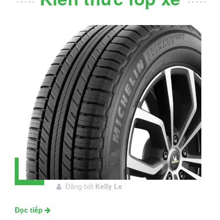
Đánh giá lốp Michelin Primacy SUV:
28
Đáng đầu tư không?
Tháng
Đăng bởi
Kelly Le
11
Đọc tiếp