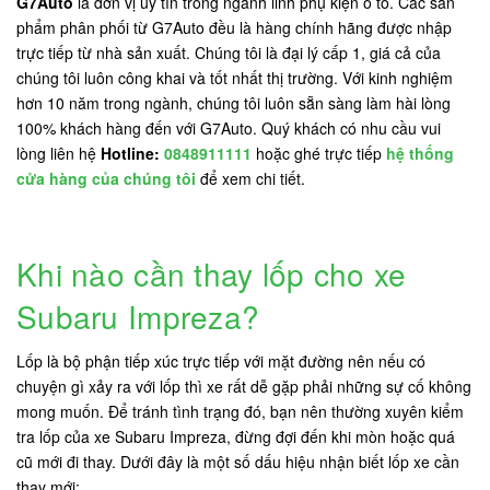
G7Auto
là đơn vị uy tín trong ngành linh phụ kiện ô tô. Các sản
phẩm phân phối từ G7Auto đều là hàng chính hãng được nhập
trực tiếp từ nhà sản xuất. Chúng tôi là đại lý cấp 1, giá cả của
chúng tôi luôn công khai và tốt nhất thị trường. Với kinh nghiệm
hơn 10 năm trong ngành, chúng tôi luôn sẵn sàng làm hài lòng
100% khách hàng đến với G7Auto. Quý khách có nhu cầu vui
lòng liên hệ
Hotline:
0848911111
hoặc ghé trực tiếp
hệ thống
cửa hàng của chúng tôi
để xem chi tiết.
Khi nào cần thay lốp cho xe
Subaru Impreza?
Lốp là bộ phận tiếp xúc trực tiếp với mặt đường nên nếu có
chuyện gì xảy ra với lốp thì xe rất dễ gặp phải những sự cố không
mong muốn. Để tránh tình trạng đó, bạn nên thường xuyên kiểm
tra lốp của xe Subaru Impreza, đừng đợi đến khi mòn hoặc quá
cũ mới đi thay. Dưới đây là một số dấu hiệu nhận biết lốp xe cần
thay mới: