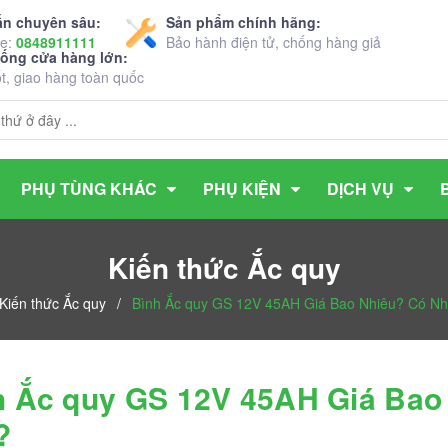
ấn chuyên sâu:
Sản phẩm chính hãng:
ne:
0848911111
Bảo hành điện tử, chống hàng giả
hống cửa hàng lớn:
ốt, giao hàng toàn quốc
PHỤ TÙNG KHÁC
PHỤ KIỆN
DỊCH VỤ
Kiến thức Ắc quy
Kiến thức Ắc quy
/
Bình Ắc quy GS 12V 45AH Giá Bao Nhiêu? Có Nh
h Ắc quy GS 12V 45AH Giá Bao
?