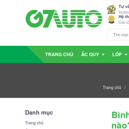
Tư v
Hotli
Hệ t
Giá t
TRANG CHỦ
ẮC QUY
LỐP
Trang chủ
/
Danh mục
Bìn
nào
Trang chủ