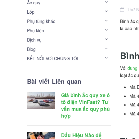
Ắc quy
Thứ 
Lốp
Phụ tùng khác
Bình ắc q
là bao nh
Phụ kiện
Dịch vụ
Blog
Bìn
KẾT NỐI VỚI CHÚNG TÔI
Với
dung 
loại ắc q
Bài viết Liên quan
Mã D
Giá bình ắc quy xe ô
Mã 4
tô điện VinFast? Tư
Mã 4
vấn mua ắc quy phù
Mã 4
hợp
Dấu Hiệu Nào để