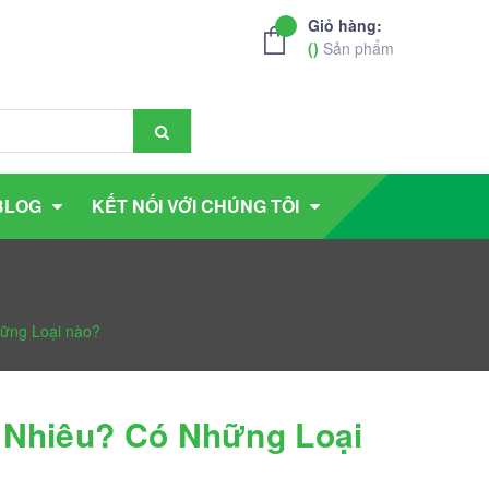
Giỏ hàng:
(
)
Sản phẩm
BLOG
KẾT NỐI VỚI CHÚNG TÔI
ững Loại nào?
 Nhiêu? Có Những Loại