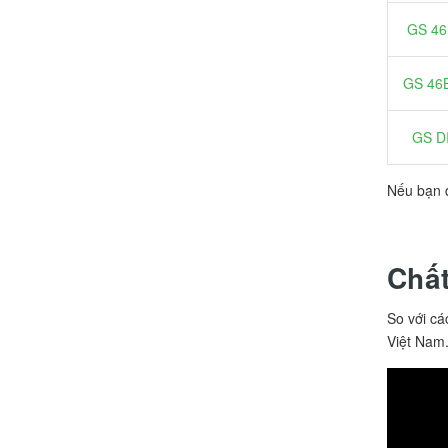
GS 4
GS 46
GS D
Nếu bạn đ
Chất
So với cá
Việt Nam.