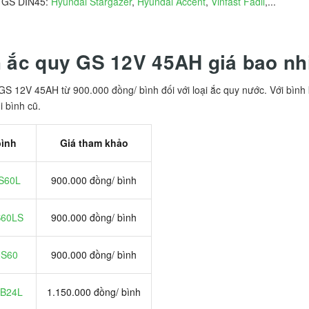
 GS DIN45:
Hyundai Stargazer
,
Hyundai Accent
,
Vinfast Fadil
,...
 ắc quy GS 12V 45AH giá bao nh
GS 12V 45AH từ 900.000 đồng/ bình đối với loại ắc quy nước. Với bìn
i bình cũ.
ình
Giá tham khảo
S60L
900.000 đồng/ bình
S60LS
900.000 đồng/ bình
NS60
900.000 đồng/ bình
6B24L
1.150.000 đồng/ bình