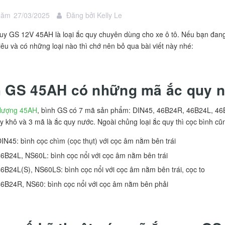
Năm
27/03/2025
Đăng bởi
Kelly Le
uy GS 12V 45AH là loại ắc quy chuyên dùng cho xe ô tô. Nếu bạn đan
iêu và có những loại nào thì chớ nên bỏ qua bài viết này nhé:
h GS 45AH có những mã ắc quy 
lượng 45AH
, bình GS có 7 mã sản phẩm: DIN45, 46B24R, 46B24L, 46
uy khô và 3 mã là ắc quy nước. Ngoài chủng loại ắc quy thì cọc bình c
IN45: bình cọc chìm (cọc thụt) với cọc âm nằm bên trái
6B24L, NS60L: bình cọc nổi với cọc âm nằm bên trái
6B24L(S), NS60LS: bình cọc nổi với cọc âm nằm bên trái, cọc to
6B24R, NS60: bình cọc nổi với cọc âm nằm bên phải