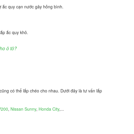
sợ ắc quy cạn nước gây hỏng bình.
lắp ắc quy khô.
ho ô tô?
ũng có thể lắp chéo cho nhau. Dưới đây là tư vấn lắp
V200
,
Nissan Sunny
,
Honda City
,...