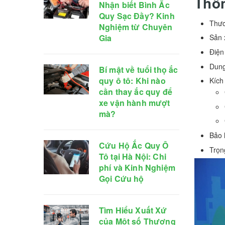
Thôn
Nhận biết Bình Ắc
Quy Sạc Đầy? Kinh
Thươ
Nghiệm từ Chuyên
Gia
Sản 
Điện
Dung
Bí mật về tuổi thọ ắc
quy ô tô: Khi nào
Kích
cần thay ắc quy để
xe vận hành mượt
mà?
Bảo 
Cứu Hộ Ắc Quy Ô
Trọn
Tô tại Hà Nội: Chi
phí và Kinh Nghiệm
Gọi Cứu hộ
Tìm Hiểu Xuất Xứ
của Một số Thương