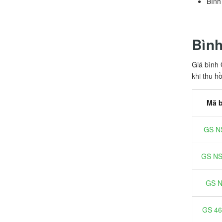
Bình
Bình
Giá bình 
khi thu hồ
Mã b
GS N
GS N
GS 
GS 4