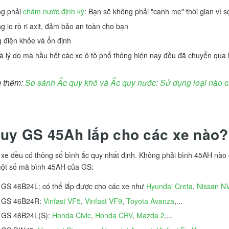
g phải
châm nước định kỳ
: Bạn sẽ không phải "canh me" thời gian vì 
g lo rò ri axit, đảm bảo an toàn cho bạn
 điện khỏe và ổn định
à lý do mà hầu hết các xe ô tô phổ thông hiện nay đều đã chuyển qua 
 thêm:
So sánh Ắc quy khô và Ắc quy nước: Sử dụng loại nào c
uy GS 45Ah lắp cho các xe nào?
xe đều có thông số bình ắc quy nhất định. Không phải bình 45AH nào c
một số mã bình 45AH của GS:
 GS 46B24L: có thể lắp được cho các xe như
Hyundai Creta
,
Nissan N
 GS 46B24R:
Vinfast VF5
,
Vinfast VF9
,
Toyota Avanza
,...
 GS 46B24L(S):
Honda Civic
,
Honda CRV
,
Mazda 2
,...