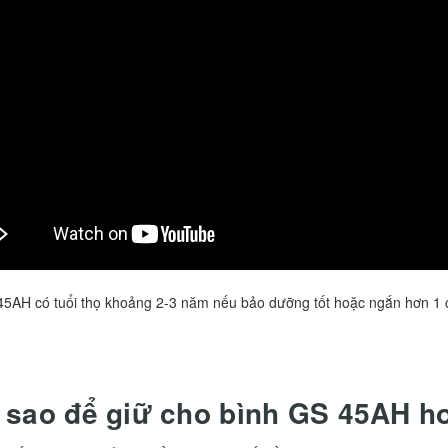
5AH có tuổi thọ khoảng 2-3 năm nếu bảo dưỡng tốt hoặc ngắn hơn 1 c
sao để giữ cho bình GS 45AH ho